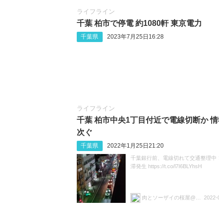
ライフライン
千葉 柏市で停電 約1080軒 東京電力
千葉県
2023年7月25日16:28
ライフライン
千葉 柏市中央1丁目付近で電線切断か 
次ぐ
千葉県
2022年1月25日21:20
千葉銀行前、電線切れて交通整理中！
滞発生 https://t.co/l7I6BLYhsH
肉とソーザイの桜屋@黒毛和牛ローストビーフ販売中
2022-