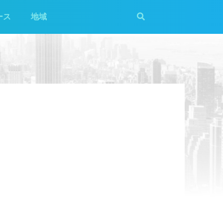
ース
地域