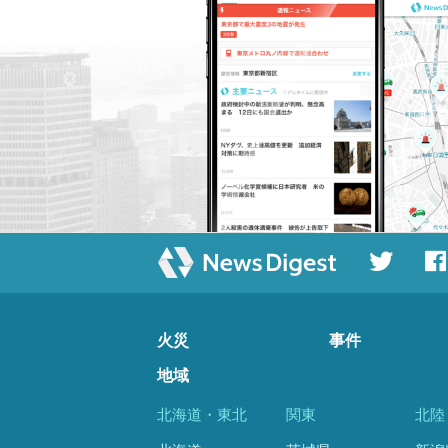
火災
事件
地域
北海道・東北
関東
北陸