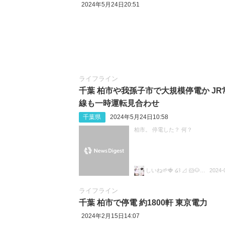
2024年5月24日20:51
ライフライン
千葉 柏市や我孫子市で大規模停電か JR
線も一時運転見合わせ
千葉県
2024年5月24日10:58
柏市。 停電した？ 何？
しいね🌱🍓 ໒꒱ ⊿ 🐹🐶🍵🎀🐸✡️💛
2024-
ライフライン
千葉 柏市で停電 約1800軒 東京電力
2024年2月15日14:07