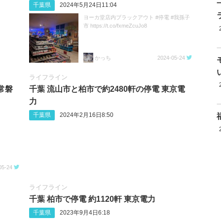
千葉県
2024年5月24日11:04
ヨーカ堂店内ブラックアウト #停電 #我孫子
市 https://t.co/fxmeZcuJo8
かっち
2024-05-24
ライフライン
常磐
千葉 流山市と柏市で約2480軒の停電 東京電
力
千葉県
2024年2月16日8:50
05-24
ライフライン
千葉 柏市で停電 約1120軒 東京電力
千葉県
2023年9月4日6:18