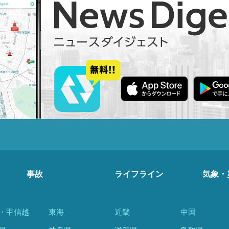
事故
ライフライン
気象・
・甲信越
東海
近畿
中国