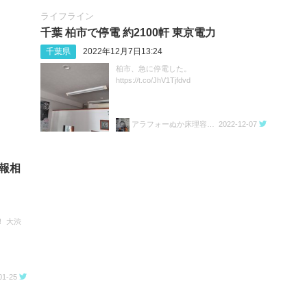
ライフライン
千葉 柏市で停電 約2100軒 東京電力
千葉県
2022年12月7日13:24
柏市、急に停電した。
https://t.co/JhV1Tjfdvd
アラフォーぬか床理容師(ヘアーサロン男爵)chokihito
2022-12-07
情報相
 大渋
01-25