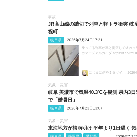
事故
JR高山線の踏切で列車と軽トラ衝突 岐
祝町
岐阜県
2026年7月24日17:31
乗ってる列車が車と衝突して終わった
カマーズアルカイダ https://t.co/rmOC
にじまに🌈@ネタツイ&尖閣部🥳🥳
2026-
気象・災害
岐阜 美濃市で気温40.3℃を観測 県内3
で「酷暑日」
岐阜県
2026年7月23日13:07
気象・災害
東海地方が梅雨明け 平年より1日遅く 
岐阜県
静岡県
愛知県
2026年7月2