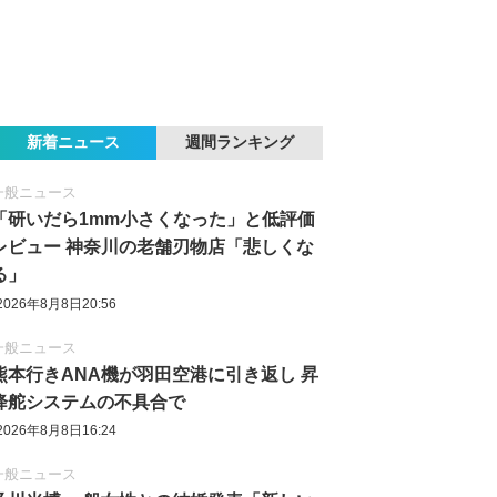
新着ニュース
週間ランキング
一般ニュース
「研いだら1mm小さくなった」と低評価
レビュー 神奈川の老舗刃物店「悲しくな
る」
2026年8月8日20:56
一般ニュース
熊本行きANA機が羽田空港に引き返し 昇
降舵システムの不具合で
2026年8月8日16:24
一般ニュース