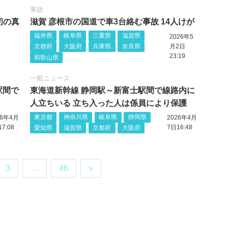
事故
初の真
滋賀 彦根市の国道で車3台絡む事故 14人けが
福井県
岐阜県
三重県
滋賀県
2026年5
京都府
大阪府
兵庫県
奈良県
月2日
23:19
和歌山県
一般ニュース
駅間で
東海道新幹線 静岡駅～新富士駅間で線路内に
人立ちいる 立ち入った人は係員により保護
東京都
神奈川県
岐阜県
静岡県
26年4月
2026年4月
7:08
7日16:48
愛知県
滋賀県
京都府
大阪府
3
…
46
»