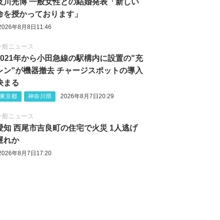
及川光博 一般女性との結婚発表「新しい
命を授かっております」
2026年8月8日11:46
一般ニュース
2021年から小田急線の駅構内に設置の"充
レン"が機器撤去 チャージスポットの導入
決まる
東京都
神奈川県
2026年8月7日20:29
一般ニュース
愛知 西尾市吉良町の住宅で火災 1人逃げ
遅れか
2026年8月7日17:20