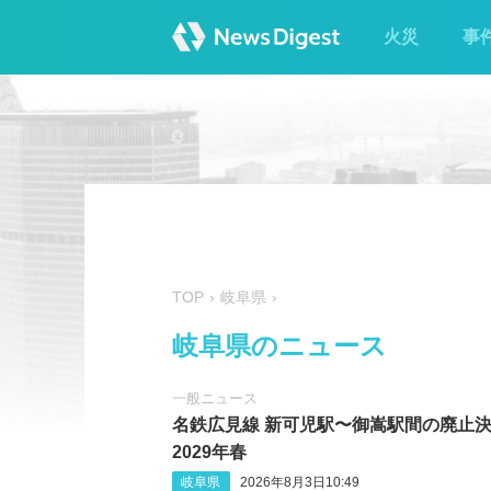
火災
事
TOP
岐阜県
岐阜県のニュース
一般ニュース
名鉄広見線 新可児駅〜御嵩駅間の廃止
2029年春
岐阜県
2026年8月3日10:49