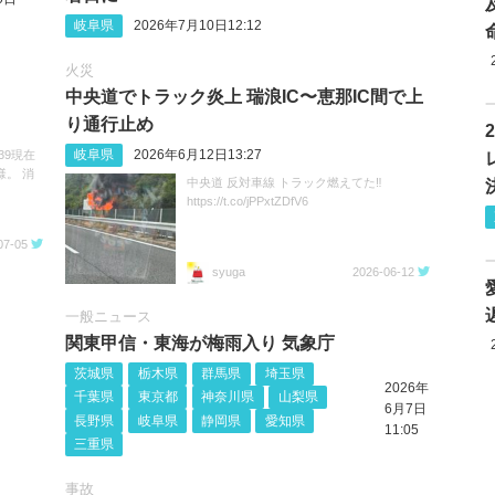
岐阜県
2026年7月10日12:12
火災
中央道でトラック炎上 瑞浪IC〜恵那IC間で上
り通行止め
岐阜県
2026年6月12日13:27
39現在
。 消
中央道 反対車線 トラック燃えてた‼️
https://t.co/jPPxtZDfV6
07-05
syuga
2026-06-12
一般ニュース
関東甲信・東海が梅雨入り 気象庁
茨城県
栃木県
群馬県
埼玉県
2026年
千葉県
東京都
神奈川県
山梨県
6月7日
長野県
岐阜県
静岡県
愛知県
11:05
三重県
事故