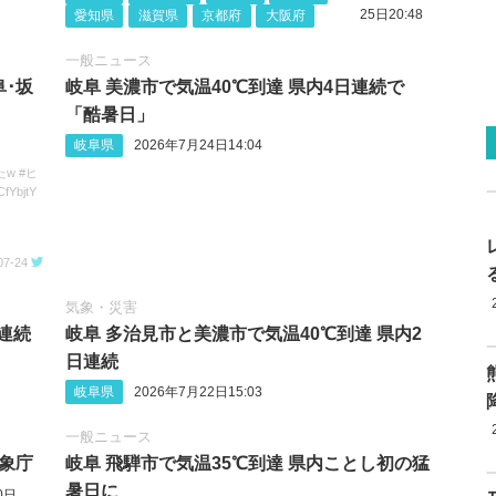
25日20:48
愛知県
滋賀県
京都府
大阪府
一般ニュース
阜･坂
岐阜 美濃市で気温40℃到達 県内4日連続で
「酷暑日」
岐阜県
2026年7月24日14:04
w #ヒ
fYbjtY
07-24
気象・災害
日連続
岐阜 多治見市と美濃市で気温40℃到達 県内2
日連続
岐阜県
2026年7月22日15:03
一般ニュース
気象庁
岐阜 飛騨市で気温35℃到達 県内ことし初の猛
暑日に
0日