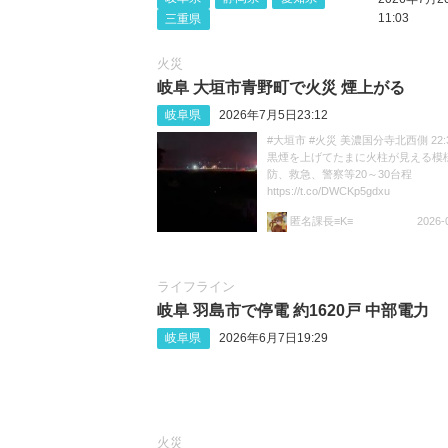
11:03
三重県
火災
岐阜 大垣市青野町で火災 煙上がる
岐阜県
2026年7月5日23:12
#大垣市 #火災 美濃国分寺北西側 22:
黒煙を上げてたまに火柱が見える模様
防、救急、警察等20～30台程
https://t.co/DWCKp5gdxu
匿名課長≡K≡
2026-
ライフライン
岐阜 羽島市で停電 約1620戸 中部電力
岐阜県
2026年6月7日19:29
火災