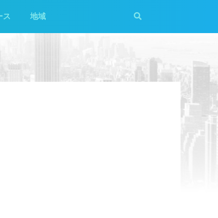
ース
地域