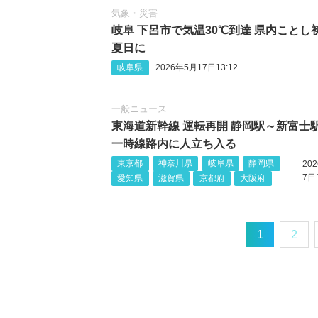
気象・災害
岐阜 下呂市で気温30℃到達 県内ことし
夏日に
岐阜県
2026年5月17日13:12
一般ニュース
東海道新幹線 運転再開 静岡駅～新富士
一時線路内に人立ち入る
東京都
神奈川県
岐阜県
静岡県
20
7日1
愛知県
滋賀県
京都府
大阪府
1
2