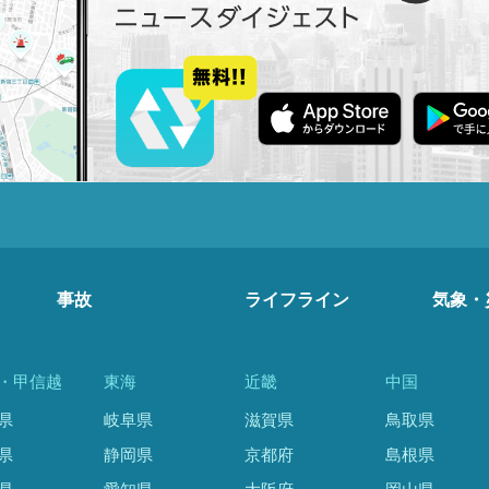
事故
ライフライン
気象・
・甲信越
東海
近畿
中国
県
岐阜県
滋賀県
鳥取県
県
静岡県
京都府
島根県