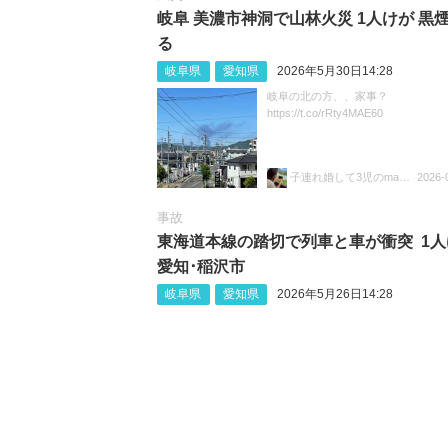
岐阜 美濃市神洞で山林火災 1人けが 黒
る
岐阜県
愛知県
2026年5月30日14:28
岐阜の北の方、、家事？
https://t.co/rRty4MAE60
子連れ婚して3児のmamaとなった
2026-
事故
東海道本線の踏切で列車と車が衝突 1人
愛知･稲沢市
岐阜県
愛知県
2026年5月26日14:28