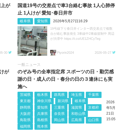
煙上が
国道19号の交差点で車3台絡む事故 1人心肺停
止 1人けが 愛知･春日井市
岐阜県
愛知県
2026年5月27日16:29
19号線下り春日井インター西交差点で複数
台が絡む事故発生 3車線中2車線規制中 周辺
が渋滞中 https://t.co/UE1ZHCyTeg
05-30
Piyorin2024
2026-05-27
一般ニュース
けが
のぞみ号の全車指定席 スポーツの日・勤労感
謝の日・成人の日・春分の日の３連休にも実
施へ
茨城県
栃木県
群馬県
埼玉県
千葉県
東京都
神奈川県
新潟県
岐阜県
2026
静岡県
愛知県
三重県
滋賀県
京都府
年5月
21日
大阪府
兵庫県
奈良県
和歌山県
15:05
鳥取県
島根県
岡山県
広島県
山口県
福岡県
熊本県