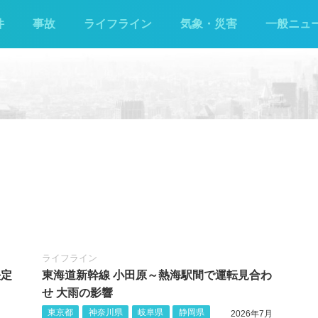
件
事故
ライフライン
気象・災害
一般ニュ
ライフライン
決定
東海道新幹線 小田原～熱海駅間で運転見合わ
せ 大雨の影響
東京都
神奈川県
岐阜県
静岡県
2026年7月