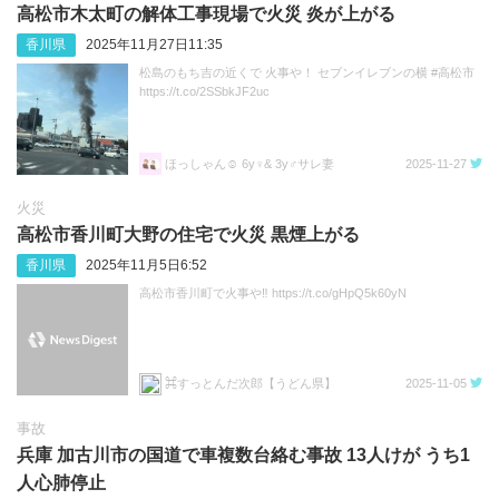
高松市木太町の解体工事現場で火災 炎が上がる
香川県
2025年11月27日11:35
松島のもち吉の近くで 火事や！ セブンイレブンの横 #高松市
https://t.co/2SSbkJF2uc
ほっしゃん‎☺︎ 6y♀& 3y♂サレ妻
2025-11-27
火災
高松市香川町大野の住宅で火災 黒煙上がる
香川県
2025年11月5日6:52
高松市香川町で火事や‼️ https://t.co/gHpQ5k60yN
⌘すっとんだ次郎【うどん県】
2025-11-05
事故
兵庫 加古川市の国道で車複数台絡む事故 13人けが うち1
人心肺停止