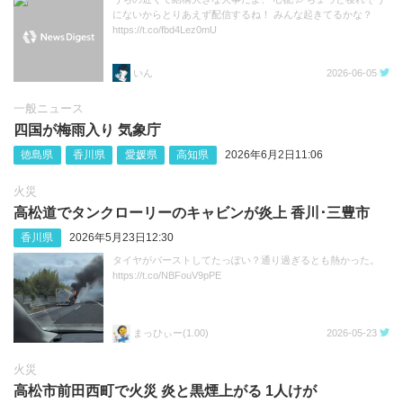
にないからとりあえず配信するね！ みんな起きてるかな？
https://t.co/fbd4Lez0mU
いん
2026-06-05
一般ニュース
四国が梅雨入り 気象庁
徳島県
香川県
愛媛県
高知県
2026年6月2日11:06
火災
高松道でタンクローリーのキャビンが炎上 香川･三豊市
香川県
2026年5月23日12:30
タイヤがバーストしてたっぽい？通り過ぎるとも熱かった。
https://t.co/NBFouV9pPE
まっひぃー(1.00)
2026-05-23
火災
高松市前田西町で火災 炎と黒煙上がる 1人けが