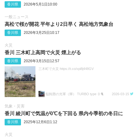
香川県
2026年5月1日10:00
一般ニュース
高松で桜が開花 平年より2日早く 高松地方気象台
香川県
2026年3月25日10:17
火災
香川 三木町上高岡で火災 煙上がる
香川県
2026年3月15日12:57
三木町で火災 https://t.co/xpi8j448GV
饂飩懸の光軍（輝） TURBO type Ｄ🐈️
2026-03-15
気象・災害
香川 綾川町で気温が0℃を下回る 県内今季初の冬日に
香川県
2025年12月6日1:12
火災