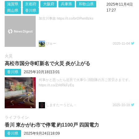
滋賀県
京都府
大阪府
兵庫県
和歌山県
2025年11月4日
17:27
岡山県
香川県
加古川事故 https://t.co/brOPwn8zks
ぴゅー
2025-11-04
火災
高松市国分寺町新名で火災 炎が上がる
香川県
2025年10月18日3:01
何事かと思ったら近所で火事💦 消防隊の方ご苦労さまです。
https://t.co/Zt4tRkFyEq
しますたーうどん・
2025-10-18
ライフライン
香川 東かがわ市で停電 約1100戸 四国電力
香川県
2025年9月24日18:09