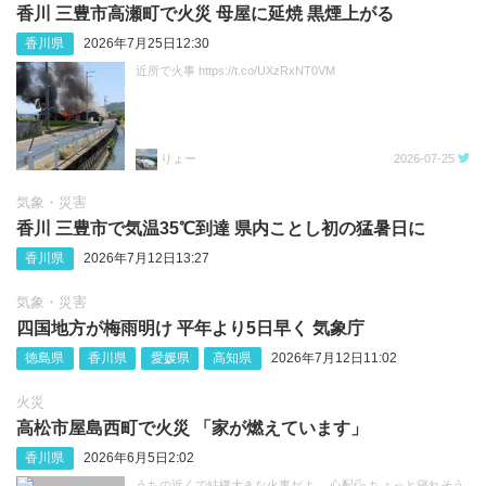
香川 三豊市高瀬町で火災 母屋に延焼 黒煙上がる
香川県
2026年7月25日12:30
近所で火事 https://t.co/UXzRxNT0VM
りょー
2026-07-25
気象・災害
香川 三豊市で気温35℃到達 県内ことし初の猛暑日に
香川県
2026年7月12日13:27
気象・災害
四国地方が梅雨明け 平年より5日早く 気象庁
徳島県
香川県
愛媛県
高知県
2026年7月12日11:02
火災
高松市屋島西町で火災 「家が燃えています」
香川県
2026年6月5日2:02
うちの近くで結構大きな火事だよ、 心配💦 ちょっと寝れそう