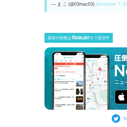
— ま こ (@03mac03)
December 7, 2
最新の情報は
で提供中