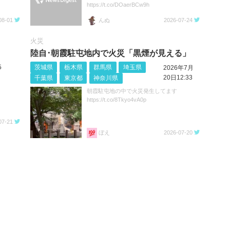
https://t.co/DOaerBCw9h
08-01
んぬ
2026-07-24
火災
陸自･朝霞駐屯地内で火災「黒煙が見える」
5
茨城県
栃木県
群馬県
埼玉県
2026年7月
20日12:33
千葉県
東京都
神奈川県
朝霞駐屯地の中で火災発生してます
https://t.co/8Tkyo4vA0p
07-21
ぼえ
2026-07-20