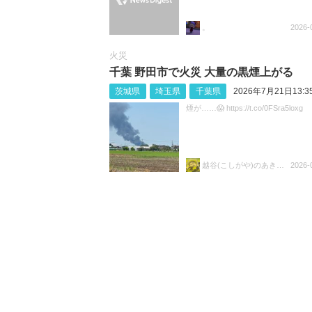
。
2026-
火災
千葉 野田市で火災 大量の黒煙上がる
茨城県
埼玉県
千葉県
2026年7月21日13:3
煙が……😱 https://t.co/0FSra5loxg
越谷(こしがや)のあきらちゃん
2026-