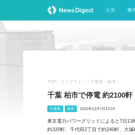
火災
事
TOP
ライフライン
千葉県
柏市
千葉 柏市で停電 約2100軒
千葉県
柏市
2022年12月7日13:24
東京電力パワーグリッドによると7日13
約320軒、千代田2丁目で約240軒、大