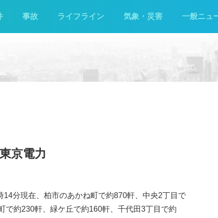
件
事故
ライフライン
気象・災害
一般ニュ
 東京電力
時14分現在、柏市のあかね町で約870軒、中央2丁目で
塚町で約230軒、緑ケ丘で約160軒、千代田3丁目で約