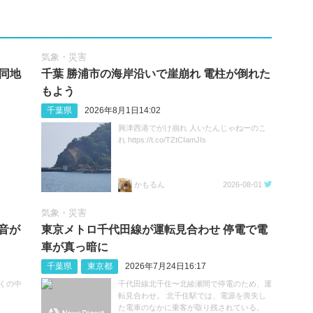
気象・災害
 同地
千葉 勝浦市の海岸沿いで崖崩れ 電柱が倒れた
もよう
千葉県
2026年8月1日14:02
興津西港でがけ崩れ 人いたんじゃねーのこ
れ https://t.co/TZtCIamJIs
かもるん
2026-08-01
気象・災害
音が
東京メトロ千代田線が運転見合わせ 停電で電
車が真っ暗に
千葉県
東京都
2026年7月24日16:17
くの中
千代田線北千住〜北綾瀬間で停電のため、運
転見合わせ。 北千住駅では、電源を喪失し
た電車のなかに乗客が取り残されている。