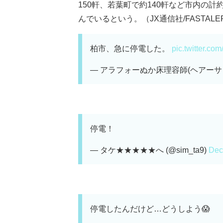
150軒、若葉町で約140軒など市内の計
んでいるという。（JX通信社/FASTALE
柏市、急に停電した。
pic.twitter.co
— アラフォーぬか床理容師(ヘアーサロン男爵)c
停電！
— タケ★★★★★へ (@sim_ta9)
Dec
停電したんだけど…どうしよう😱