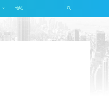
ース
地域