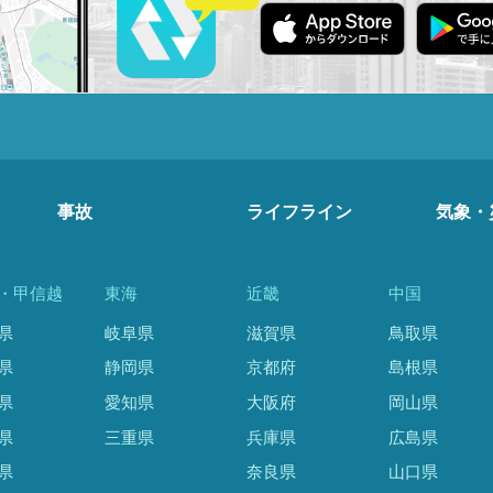
事故
ライフライン
気象・
・甲信越
東海
近畿
中国
県
岐阜県
滋賀県
鳥取県
県
静岡県
京都府
島根県
県
愛知県
大阪府
岡山県
県
三重県
兵庫県
広島県
県
奈良県
山口県