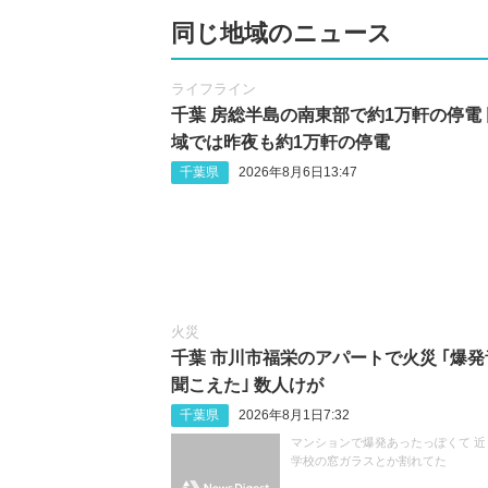
同じ地域のニュース
ライフライン
千葉 房総半島の南東部で約1万軒の停電
域では昨夜も約1万軒の停電
千葉県
2026年8月6日13:47
火災
千葉 市川市福栄のアパートで火災 ｢爆発
聞こえた｣ 数人けが
千葉県
2026年8月1日7:32
マンションで爆発あったっぽくて 近
学校の窓ガラスとか割れてた