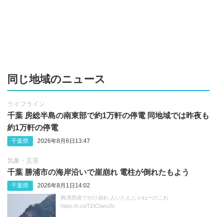
同じ地域のニュース
ライフライン
千葉 房総半島の南東部で約1万軒の停電 同地域では昨夜も
約1万軒の停電
千葉県
2026年8月6日13:47
気象・災害
千葉 勝浦市の海岸沿いで崖崩れ 電柱が倒れたもよう
千葉県
2026年8月1日14:02
興津西港でがけ崩れ 人いたんじゃねーのこれ
https://t.co/TZtCIamJIs