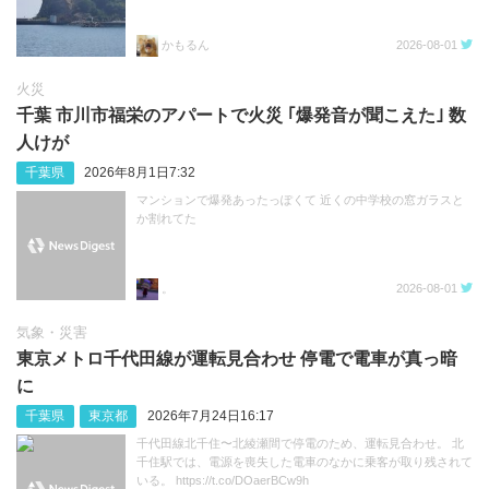
かもるん
2026-08-01
火災
千葉 市川市福栄のアパートで火災 ｢爆発音が聞こえた｣ 数
人けが
千葉県
2026年8月1日7:32
マンションで爆発あったっぽくて 近くの中学校の窓ガラスと
か割れてた
。
2026-08-01
気象・災害
東京メトロ千代田線が運転見合わせ 停電で電車が真っ暗
に
千葉県
東京都
2026年7月24日16:17
千代田線北千住〜北綾瀬間で停電のため、運転見合わせ。 北
千住駅では、電源を喪失した電車のなかに乗客が取り残されて
いる。 https://t.co/DOaerBCw9h