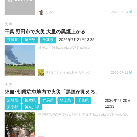
んぬ
2026-07-24
火災
千葉 野田市で火災 大量の黒煙上がる
茨城県
埼玉県
千葉県
2026年7月21日13:35
煙が……😱 https://t.co/0FSra5loxg
越谷(こしがや)のあきらちゃん
2026-07-21
火災
陸自･朝霞駐屯地内で火災「黒煙が見える」
茨城県
栃木県
群馬県
埼玉県
千葉県
2026年7月20日
12:33
東京都
神奈川県
朝霞駐屯地の中で火災発生してます https://t.co/8Tkyo4vA0p