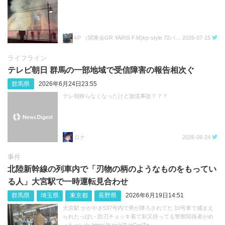
kP （関東会GR YARIS F.M)kp-style 72パッケージ1号車
2026-07-15
ライフライン
テレビ朝日 群馬の一部地域で受信障害の報告相次ぐ
群馬県
2026年6月24日23:55
テレ朝映らなくなったけど放送事故？？？
ロナ
2026-06-24
事件
北陸新幹線の列車内で「刃物の柄のようなものをもってい
る人」大宮駅で一時運転見合わせ
群馬県
埼玉県
東京都
長野県
2026年6月19日14:51
大宮駅 かがやき537号内で男が降ろされてた 10号車で捕まえ
られたっぽい 防刃チョッキ着て刺又持ってる警察関係者がめ