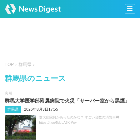
TOP
群馬県
群馬県のニュース
火災
群馬大学医学部附属病院で火災「サーバー室から黒煙」
群馬県
2026年8月3日17:55
群大病院何かあったのかな？ すごい台数の消防車🚒
https://t.co/5dcLA5KrWw