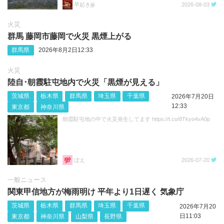
早起きjiji
2026-08-03
火災
群馬 藤岡市藤岡で火災 黒煙上がる
群馬県
2026年8月2日12:33
火災
陸自･朝霞駐屯地内で火災「黒煙が見える」
茨城県
栃木県
群馬県
埼玉県
千葉県
2026年7月20日
12:33
東京都
神奈川県
朝霞駐屯地の中で火災発生してます https://t.co/8Tkyo4vA0p
ぼえ
2026-07-20
一般ニュース
関東甲信地方が梅雨明け 平年より1日遅く 気象庁
茨城県
栃木県
群馬県
埼玉県
千葉県
2026年7月20
日11:03
東京都
神奈川県
山梨県
長野県