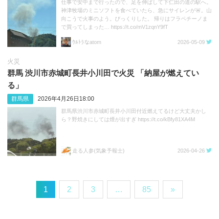
仕事で安中まで行ったので、足を伸ばして下仁田の道の駅へ。
神津牧場のミニソフトを食べていたら、急にサイレンが🚨。山
向こうで火事のよう。びっくりした。 帰りはフラペチーノま
で買ってしまった… https://t.co/mV1zqnY9fT
ｳﾙﾄﾗなatom
2026-05-09
火災
群馬 渋川市赤城町長井小川田で火災 「納屋が燃えてい
る」
群馬県
2026年4月26日18:00
群馬県渋川市赤城町長井小川田付近燃えてるけど大丈夫かし
ら？野焼きにしては煙が出すぎ https://t.co/kBfy81XA4M
走る人参(気象予報士)
2026-04-26
1
2
3
…
85
»