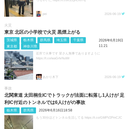
っちゃいた https://t.co/cZLjnCxsTq
pei
2026-06-19
火災
東京 北区の小学校で火災 黒煙上がる
茨城県
栃木県
群馬県
埼玉県
千葉県
2026年6月19日
11:21
東京都
神奈川県
近所で火事です 皆さん無事でありますように
https://t.co/waGrlvNuWr
あかり木下
2026-06-19
事故
北関東道 太田桐生ICでトラックが法面に転落し1人けが 足
利IC付近のトンネルでは6人けがの事故
栃木県
群馬県
2026年6月16日18:58
もう30分ほどトンネル生活してる https://t.co/GMPV2PmCJC