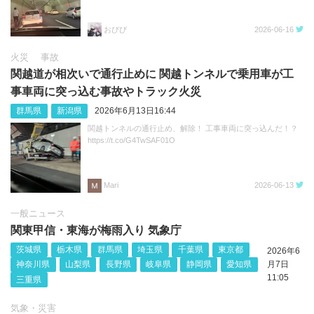
おびび
2026-06-16
火災
事故
関越道が相次いで通行止めに 関越トンネルで乗用車が工
事車両に突っ込む事故やトラック火災
群馬県
新潟県
2026年6月13日16:44
関越トンネルの通行止め、解除！ 工事車両に突っ込んだ！？
https://t.co/G4TwSAF01O
Mari
2026-06-13
一般ニュース
関東甲信・東海が梅雨入り 気象庁
茨城県
栃木県
群馬県
埼玉県
千葉県
東京都
2026年6
神奈川県
山梨県
長野県
岐阜県
静岡県
愛知県
月7日
11:05
三重県
気象・災害