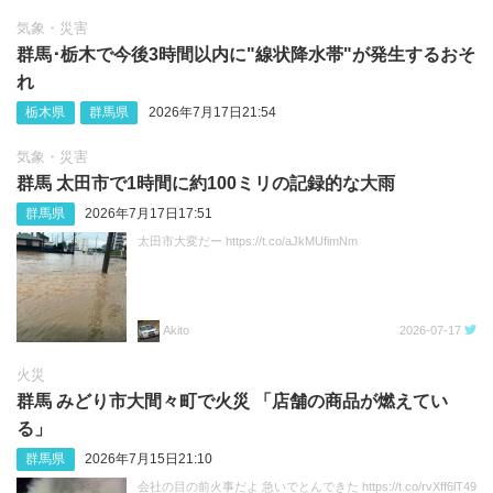
気象・災害
群馬･栃木で今後3時間以内に"線状降水帯"が発生するおそ
れ
栃木県
群馬県
2026年7月17日21:54
気象・災害
群馬 太田市で1時間に約100ミリの記録的な大雨
群馬県
2026年7月17日17:51
太田市大変だー https://t.co/aJkMUfimNm
Akito
2026-07-17
火災
群馬 みどり市大間々町で火災 「店舗の商品が燃えてい
る」
群馬県
2026年7月15日21:10
会社の目の前火事だよ 急いでとんできた https://t.co/rvXff6lT49