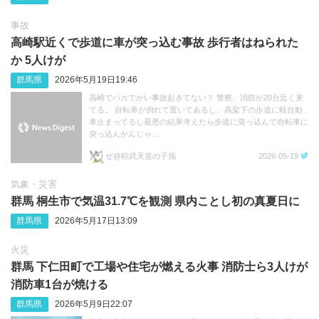
事故
高崎駅近くで歩道に車が突っ込む事故 歩行者はねられた
か 5人けが
群馬県
2026年5月19日19:46
高崎でバカでかい事故起きてない？ 警察、消防が20台近く来
てる。 自転車が倒れて置いてあるし、高架下の歩道に軽自動
車止まってるし最悪の結果考えたら歩道に突っ込んで自転車に
突っ込んかんじゃ…
ぜ@桓武天皇の子孫
2026-05-19
気象・災害
群馬 桐生市で気温31.7℃を観測 県内ことし初の真夏日に
群馬県
2026年5月17日13:09
火災
群馬 下仁田町で工場や住宅が燃える火事 消防士ら3人けが
消防車1台が焼ける
群馬県
2026年5月9日22:07