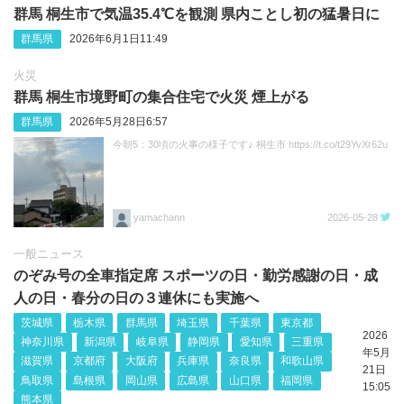
群馬 桐生市で気温35.4℃を観測 県内ことし初の猛暑日に
群馬県
2026年6月1日11:49
火災
群馬 桐生市境野町の集合住宅で火災 煙上がる
群馬県
2026年5月28日6:57
今朝5：30頃の火事の様子です♪ 桐生市 https://t.co/t29YvXr62u
yamachann
2026-05-28
一般ニュース
のぞみ号の全車指定席 スポーツの日・勤労感謝の日・成
人の日・春分の日の３連休にも実施へ
茨城県
栃木県
群馬県
埼玉県
千葉県
東京都
2026
神奈川県
新潟県
岐阜県
静岡県
愛知県
三重県
年5月
滋賀県
京都府
大阪府
兵庫県
奈良県
和歌山県
21日
鳥取県
島根県
岡山県
広島県
山口県
福岡県
15:05
熊本県