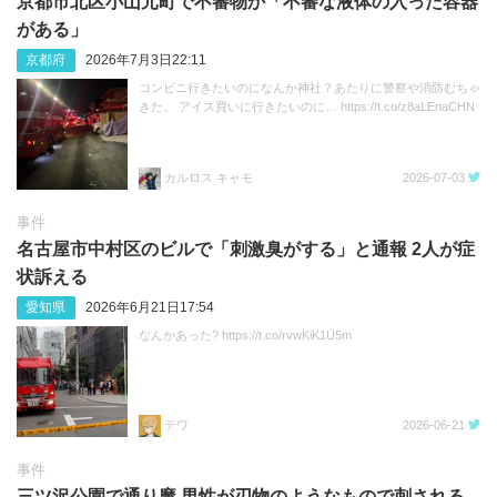
京都市北区小山元町で不審物か「不審な液体の入った容器
がある」
京都府
2026年7月3日22:11
コンビニ行きたいのになんか神社？あたりに警察や消防むちゃ
きた。 アイス買いに行きたいのに… https://t.co/z8aLEnaCHN
カルロス キャモ
2026-07-03
事件
名古屋市中村区のビルで「刺激臭がする」と通報 2人が症
状訴える
愛知県
2026年6月21日17:54
なんかあった? https://t.co/rvwKiK1U5m
テワ
2026-06-21
事件
三ツ沢公園で通り魔 男性が刃物のようなもので刺される