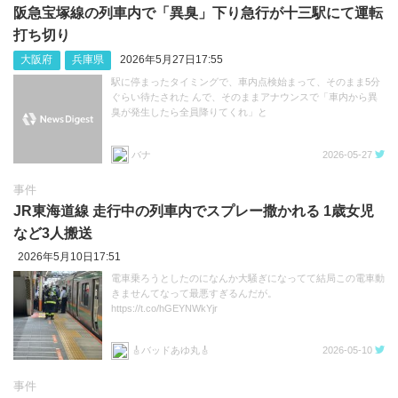
阪急宝塚線の列車内で「異臭」下り急行が十三駅にて運転
打ち切り
大阪府
兵庫県
2026年5月27日17:55
駅に停まったタイミングで、車内点検始まって、そのまま5分
ぐらい待たされた んで、そのままアナウンスで「車内から異
臭が発生したら全員降りてくれ」と
バナ
2026-05-27
事件
JR東海道線 走行中の列車内でスプレー撒かれる 1歳女児
など3人搬送
2026年5月10日17:51
電車乗ろうとしたのになんか大騒ぎになってて結局この電車動
きませんてなって最悪すぎるんだが。
https://t.co/hGEYNWkYjr
🎸バッドあゆ丸🎸
2026-05-10
事件