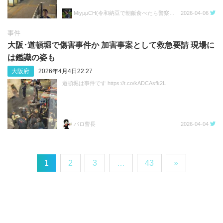
MiyμμCH(令和納豆で朝飯食べたら警察呼ばれた人)
2026-04-06
事件
大阪･道頓堀で傷害事件か 加害事案として救急要請 現場に
は鑑識の姿も
大阪府
2026年4月4日22:27
道頓堀は事件です https://t.co/kADCAsfk2L
バロ曹長
2026-04-04
1
2
3
…
43
»