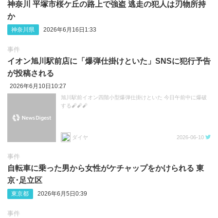
神奈川 平塚市桜ケ丘の路上で強盗 逃走の犯人は刃物所持
か
神奈川県
2026年6月16日1:33
事件
イオン旭川駅前店に「爆弾仕掛けといた」SNSに犯行予告
が投稿される
2026年6月10日10:27
旭川駅前イオン四階小型爆弾仕掛けといた 今日午前中に爆破
する🧨🧨🧨
ダイヤ
2026-06-10
事件
自転車に乗った男から女性がケチャップをかけられる 東
京‪･‬足立区
東京都
2026年6月5日0:39
事件