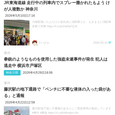
JR東海道線 走行中の列車内でスプレー撒かれたもよう け
が人複数か 神奈川
2026年5月10日17:16
川崎駅着いたんだけど改札前に消防隊とか、えきまえに消防車
多数で何事 https://t.co/jvDaRpFQJ6
でいびゅ
2026-05-10
事件
拳銃のようなものを使用した強盗未遂事件が発生 犯人は
逃走中 横浜市戸塚区
神奈川県
2026年4月29日18:06
事件
藤沢駅の地下通路で「ベンチに不審な液体の入った袋があ
る」と通報
2026年4月22日12:59
藤沢駅地下道に不審物があるらしく緊急車両が集結しています
#事件 #事故 https://t.co/khBmdpcz0h