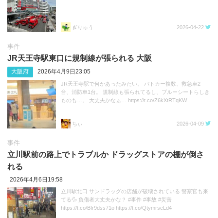
ぎりゅう
2026-04-22
事件
JR天王寺駅東口に規制線が張られる 大阪
大阪府
2026年4月9日23:05
JR天王寺駅で何かあったみたい。 パトカー複数、救急車2
台、消防車1台。 規制線も張られてるし、ブルーシートらしき
ものも…。 大丈夫かなぁ… https://t.co/Z6kXtRTqKW
ちぃ
2026-04-09
事件
立川駅前の路上でトラブルか ドラッグストアの棚が倒さ
れる
2026年4月6日19:58
立川駅北口 サンドラッグの店舗が破壊されている 警察官も来
てる💦 負傷者大丈夫かな？ #事件 #事故 #災害
https://t.co/Bfr9dss71o https://t.co/QtymrseLd4