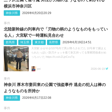
横浜市神奈川区
神奈川県
2026年6月20日20:29
事件
北陸新幹線の列車内で「刃物の柄のようなものをもってい
る人」大宮駅で一時運転見合わせ
群馬県
埼玉県
東京都
長野県
2026年6月19日14:51
大宮駅 かがやき537号内で男が降ろされてた 10号車で捕まえ
られたっぽい 防刃チョッキ着て刺又持ってる警察関係者がめ
っちゃいた https://t.co/cZLjnCxsTq
pei
2026-06-19
事件
神奈川 厚木市妻田東の公園で強盗事件 逃走の犯人は棒の
ようなものを所持か
神奈川県
2026年6月17日22:08
事件