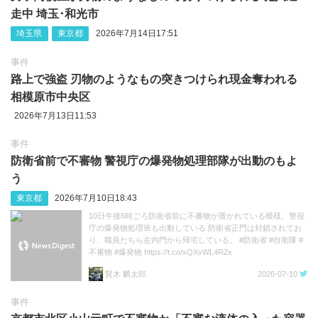
走中 埼玉‪･‬和光市
埼玉県
東京都
2026年7月14日17:51
事件
路上で強盗 刃物のようなもの突きつけられ現金奪われる
相模原市中央区
2026年7月13日11:53
事件
防衛省前で不審物 警視庁の爆発物処理部隊が出動のもよ
う
東京都
2026年7月10日18:43
10日午後6時ごろ防衛省前に不審物が置かれている模様。警視
庁の爆発物処理班も出動している 防衛省正門は封鎖されてお
り、職員たちら左内門から帰宅している。 #防衛省 #自衛隊 #
不審物 #爆発物 https://t.co/xQXvWL4R2x
賢木 麟太郎
2026-07-10
事件