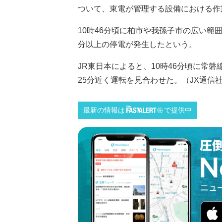
ついて、東電が管理する設備における作
10時46分頃に柏市や我孫子市の広い範
分以上の停電が発生したという。
JR東日本によると、10時46分頃に常
25分近く運転を見合わせた。（JX通信社/F
最新の情報は
で提供中