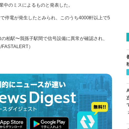
業中のミスによるものと発表した。
囲で停電が発生したとみられ、このうち4000軒以上で5
磐線の柏駅〜我孫子駅間で信号設備に異常が確認され、
ASTALERT）