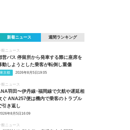
新着ニュース
週間ランキング
一般ニュース
都営バス 停留所から発車する際に座席を
移動しようとした乗客が転倒し重傷
東京都
2026年8月5日19:05
一般ニュース
ANA羽田〜伊丹線･福岡線で欠航や遅延相
次ぐ ANA257便は機内で乗客のトラブル
で引き返し
2026年8月5日16:09
一般ニュース