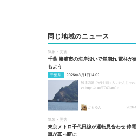
同じ地域のニュース
気象・災害
千葉 勝浦市の海岸沿いで崖崩れ 電柱が
もよう
千葉県
2026年8月1日14:02
興津西港でがけ崩れ 人いたんじゃね
れ https://t.co/TZtCIamJIs
かもるん
2026-
気象・災害
東京メトロ千代田線が運転見合わせ 停
車が真っ暗に