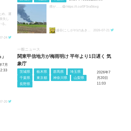
煙が……😱 https://t.co/0FSra5loxg
ため、運
喪失し
いる。
越谷(こしがや)のあきらちゃん
2026-07-21
07-24
一般ニュース
る」
関東甲信地方が梅雨明け 平年より1日遅く 気
象庁
6年7月
2:33
茨城県
栃木県
群馬県
埼玉県
2026年7
千葉県
東京都
神奈川県
山梨県
月20日
11:03
長野県
07-20