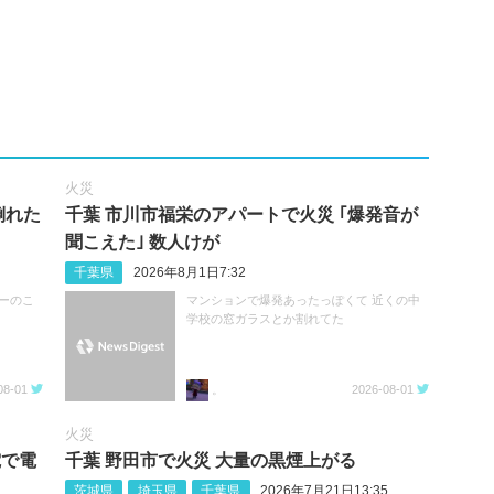
火災
倒れた
千葉 市川市福栄のアパートで火災 ｢爆発音が
聞こえた｣ 数人けが
千葉県
2026年8月1日7:32
ーのこ
マンションで爆発あったっぽくて 近くの中
学校の窓ガラスとか割れてた
08-01
。
2026-08-01
火災
電で電
千葉 野田市で火災 大量の黒煙上がる
茨城県
埼玉県
千葉県
2026年7月21日13:35