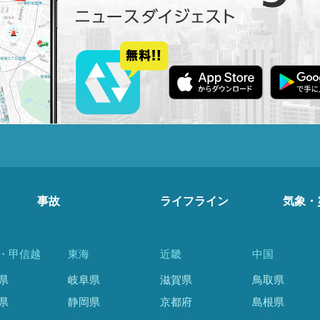
事故
ライフライン
気象・
・甲信越
東海
近畿
中国
県
岐阜県
滋賀県
鳥取県
県
静岡県
京都府
島根県