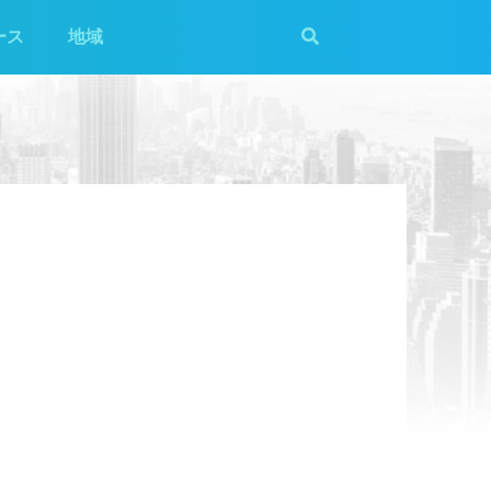
ース
地域