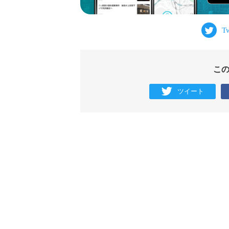
こ
ツイート