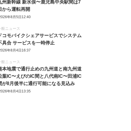
九州新幹線 新水俣〜鹿児島中央駅間は7
日から運転再開
2026年8月5日12:40
一般ニュース
ドコモバイクシェアサービスでシステム
不具合 サービスを一時停止
2026年8月4日16:37
一般ニュース
熊本地震で通行止めの九州道と南九州道
松葉IC〜えびのIC間と八代南IC〜田浦IC
間が8月後半に通行可能になる見込み
2026年8月4日13:35