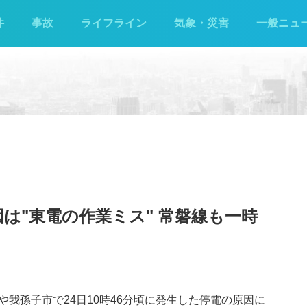
件
事故
ライフライン
気象・災害
一般ニュ
は"東電の作業ミス" 常磐線も一時
我孫子市で24日10時46分頃に発生した停電の原因に