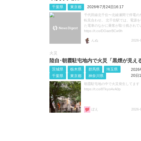
千葉県
東京都
2026年7月24日16:17
千代田線北千住〜北綾瀬間で停電の
転見合わせ。 北千住駅では、電源を
た電車のなかに乗客が取り残されて
https://t.co/DOaerBCw9h
んぬ
2026-
火災
陸自･朝霞駐屯地内で火災「黒煙が見え
茨城県
栃木県
群馬県
埼玉県
202
20日1
千葉県
東京都
神奈川県
朝霞駐屯地の中で火災発生してます
https://t.co/8Tkyo4vA0p
ぼえ
2026-