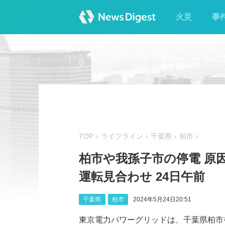
火災
事
TOP
ライフライン
千葉県
柏市
柏市や我孫子市の停電 原因
運転見合わせ 24日午前
千葉県
柏市
2024年5月24日20:51
東京電力パワーグリッドは、千葉県柏市や