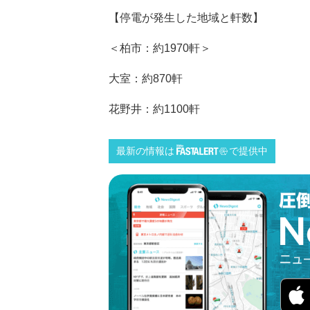
【停電が発生した地域と軒数】
＜柏市：約1970軒＞
大室：約870軒
花野井：約1100軒
最新の情報は
で提供中