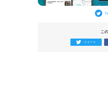
こ
ツイート