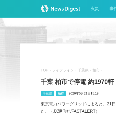
火災
事
TOP
ライフライン
千葉県
柏市
千葉 柏市で停電 約1970軒
千葉県
柏市
2026年5月21日15:19
東京電力パワーグリッドによると、21日1
た。（JX通信社/FASTALERT）