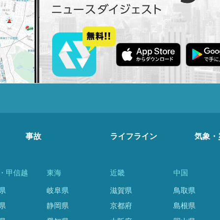
事故
ライフライン
気象・
・甲信越
東海
近畿
中国
県
岐阜県
滋賀県
鳥取県
県
静岡県
京都府
島根県