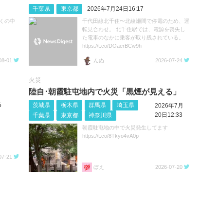
千葉県
東京都
2026年7月24日16:17
くの中
千代田線北千住〜北綾瀬間で停電のため、運
転見合わせ。 北千住駅では、電源を喪失し
た電車のなかに乗客が取り残されている。
https://t.co/DOaerBCw9h
08-01
んぬ
2026-07-24
火災
陸自･朝霞駐屯地内で火災「黒煙が見える」
5
茨城県
栃木県
群馬県
埼玉県
2026年7月
20日12:33
千葉県
東京都
神奈川県
朝霞駐屯地の中で火災発生してます
https://t.co/8Tkyo4vA0p
07-21
ぼえ
2026-07-20