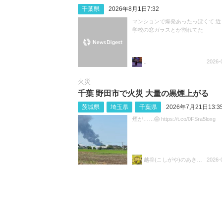
千葉県
2026年8月1日7:32
マンションで爆発あったっぽくて 近
学校の窓ガラスとか割れてた
。
2026-
火災
千葉 野田市で火災 大量の黒煙上がる
茨城県
埼玉県
千葉県
2026年7月21日13:3
煙が……😱 https://t.co/0FSra5loxg
越谷(こしがや)のあきらちゃん
2026-