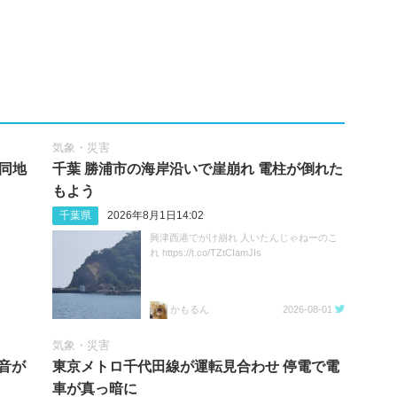
気象・災害
 同地
千葉 勝浦市の海岸沿いで崖崩れ 電柱が倒れた
もよう
千葉県
2026年8月1日14:02
興津西港でがけ崩れ 人いたんじゃねーのこ
れ https://t.co/TZtCIamJIs
かもるん
2026-08-01
気象・災害
音が
東京メトロ千代田線が運転見合わせ 停電で電
車が真っ暗に