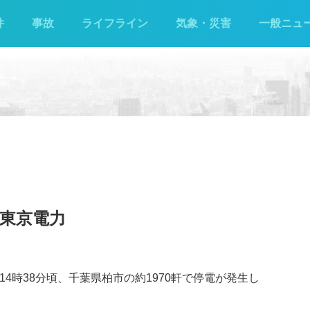
件
事故
ライフライン
気象・災害
一般ニュ
 東京電力
4時38分頃、千葉県柏市の約1970軒で停電が発生し