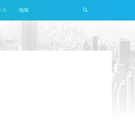
ース
地域