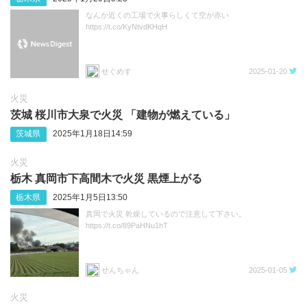
なんか近くの工場で火事らしくて空が赤い
https://t.co/KyNtvdKHqH
せぐめす
2025-01-20
火災
茨城 桜川市大泉で火災 「建物が燃えている」
茨城県
2025年1月18日14:59
火災
栃木 真岡市下高間木で火災 黒煙上がる
栃木県
2025年1月5日13:50
真岡で火災 乾燥しているので注意して下さい。
https://t.co/89PaHNu1hT
せんちゃん
2025-01-05
火災