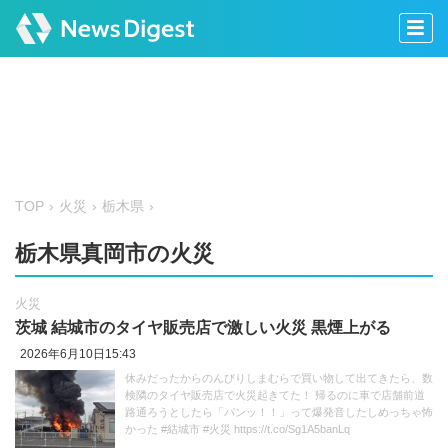
TOP
火災
栃木県
栃木県真岡市の火災
火災
茨城 結城市のタイヤ販売店で激しい火災 黒煙上がる
2026年6月10日15:43
休みだったからのんびりしまむらで買い物して出てきたら、数
検隣のタイヤ販売店で火災起きてた！ 帰るのに車で店舗前道
路通ろうとしたら「パンッ！！」って爆発音したしめっちゃ怖
かった #結城市 #火災 https://t.co/Sg1A5banLq