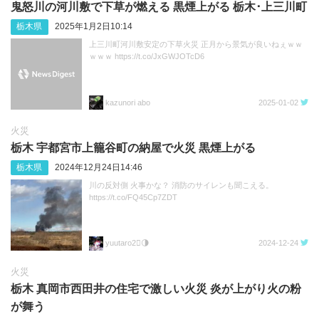
鬼怒川の河川敷で下草が燃える 黒煙上がる 栃木･上三川町
栃木県
2025年1月2日10:14
上三川町河川敷安定の下草火災 正月から景気が良いねぇｗｗ
ｗｗｗ https://t.co/JxGWJOTcD6
kazunori abo
2025-01-02
火災
栃木 宇都宮市上籠谷町の納屋で火災 黒煙上がる
栃木県
2024年12月24日14:46
川の反対側 火事かな？ 消防のサイレンも聞こえる。
https://t.co/FQ45Cp7ZDT
yuutaro2🌗
2024-12-24
火災
栃木 真岡市西田井の住宅で激しい火災 炎が上がり火の粉
が舞う