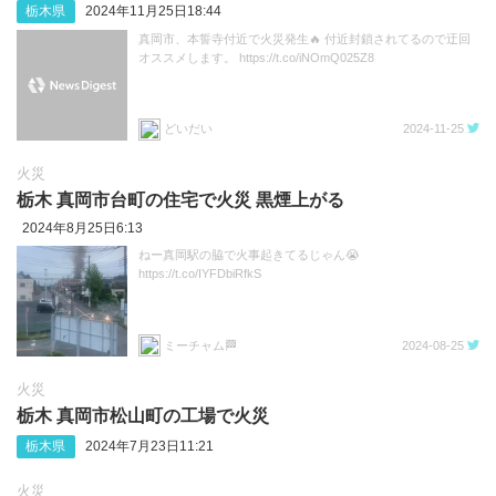
栃木県
2024年11月25日18:44
真岡市、本誓寺付近で火災発生🔥 付近封鎖されてるので迂回
オススメします。 https://t.co/iNOmQ025Z8
どいだい
2024-11-25
火災
栃木 真岡市台町の住宅で火災 黒煙上がる
2024年8月25日6:13
ねー真岡駅の脇で火事起きてるじゃん😭
https://t.co/IYFDbiRfkS
ミーチャム🏁
2024-08-25
火災
栃木 真岡市松山町の工場で火災
栃木県
2024年7月23日11:21
火災