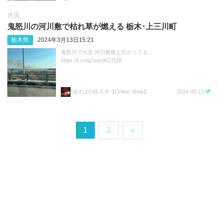
火災
鬼怒川の河川敷で枯れ草が燃える 栃木･上三川町
栃木県
2024年3月13日15:21
鬼怒川で火災 河川敷燃え広がってる...
https://t.co/qZmeSKZ7QB
油そばの鉄人🍜【Online Shop】
2024-03-13
1
2
»