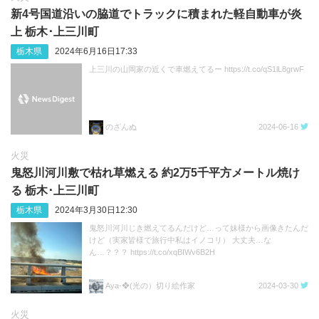
新4号国道沿いの脇道でトラックに積まれた軽自動車が炎
上 栃木･上三川町
栃木県
2024年6月16日17:33
上三川の山岡家の近くで車燃えてるー https://t.co/qS1lL8grwF
のざんぬ
2024-06-16
火災
鬼怒川河川敷で枯れ草燃える 約2万5千平方メートル焼け
る 栃木･上三川町
栃木県
2024年3月30日12:30
鬼怒川河川じき燃えてるんだけど…って妹様から画像きたんだ
けど（実家皆様で旅行中私はイノコリ） 大丈夫…な
ん…？？？ https://t.co/xqBIWv6B2H
Aya-❖(光の）切り絵作家
2024-03-30
火災