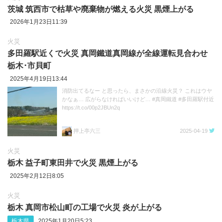
茨城 筑西市で枯草や廃棄物が燃える火災 黒煙上がる
2026年1月23日11:39
火災
多田羅駅近くで火災 真岡鐵道真岡線が全線運転見合わせ
栃木･市貝町
2025年4月19日13:44
消防出てるなー と思ったら、まさかの沿線火災？ これはウヤ
かなぁ… 広がらなければいいけど… #真岡鐵道 #多田羅駅付近
https://t.co/00p2JBUn2q
押上亭六三
2025-04-19
火災
栃木 益子町東田井で火災 黒煙上がる
2025年2月12日8:05
火災
栃木 真岡市松山町の工場で火災 炎が上がる
栃木県
2025年1月20日5:23