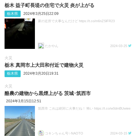
栃木 益子町長堤の住宅で火災 炎が上がる
栃木県
2024年3月25日22:09
家の近所で火事なんだけど https://t.co/m6nZSlFR23
たかやん
2024-03-25
火災
栃木 真岡市上大田和付近で建物火災
栃木県
2024年3月20日19:31
火災
酪農の建物から黒煙上がる 茨城･筑西市
2024年3月15日12:51
筑西市 これは絶対に火事だね！ 怖い https://t.co/w0dmBUwiee
コキンちゃん号✨NAOTO
2024-03-15