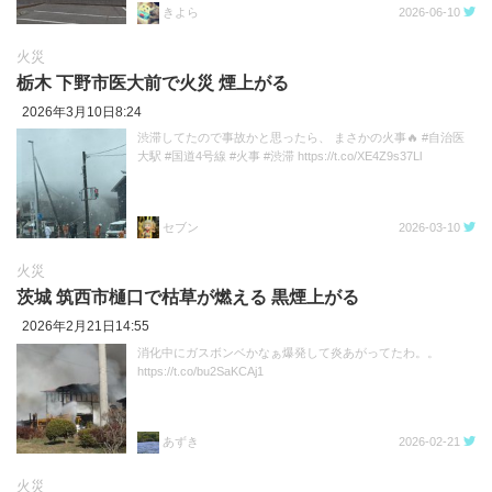
きよら
2026-06-10
火災
栃木 下野市医大前で火災 煙上がる
2026年3月10日8:24
渋滞してたので事故かと思ったら、 まさかの火事🔥 #自治医
大駅 #国道4号線 #火事 #渋滞 https://t.co/XE4Z9s37Ll
セブン
2026-03-10
火災
茨城 筑西市樋口で枯草が燃える 黒煙上がる
2026年2月21日14:55
消化中にガスボンベかなぁ爆発して炎あがってたわ。。
https://t.co/bu2SaKCAj1
あずき
2026-02-21
火災