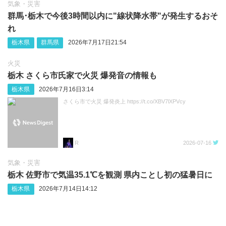
気象・災害
群馬･栃木で今後3時間以内に"線状降水帯"が発生するおそ
れ
栃木県
群馬県
2026年7月17日21:54
火災
栃木 さくら市氏家で火災 爆発音の情報も
栃木県
2026年7月16日3:14
さくら市で火災 爆発炎上 https://t.co/XBV7lXPVcy
R
2026-07-16
気象・災害
栃木 佐野市で気温35.1℃を観測 県内ことし初の猛暑日に
栃木県
2026年7月14日14:12