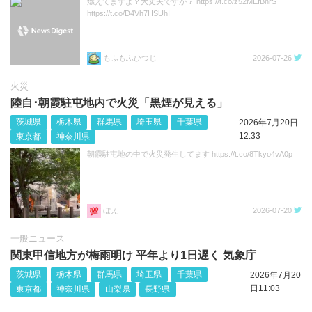
燃えてますよ？大丈夫ですか？ https://t.co/z52MEfBnrS
https://t.co/D4Vh7HSUhI
もふもふひつじ
2026-07-26
火災
陸自･朝霞駐屯地内で火災「黒煙が見える」
茨城県
栃木県
群馬県
埼玉県
千葉県
2026年7月20日
12:33
東京都
神奈川県
朝霞駐屯地の中で火災発生してます https://t.co/8Tkyo4vA0p
ぼえ
2026-07-20
一般ニュース
関東甲信地方が梅雨明け 平年より1日遅く 気象庁
茨城県
栃木県
群馬県
埼玉県
千葉県
2026年7月20
日11:03
東京都
神奈川県
山梨県
長野県