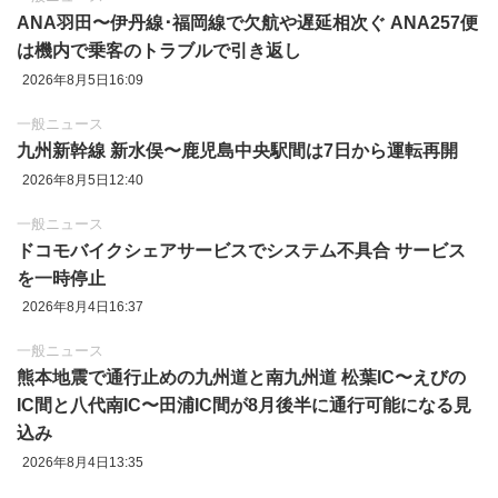
ANA羽田〜伊丹線･福岡線で欠航や遅延相次ぐ ANA257便
は機内で乗客のトラブルで引き返し
2026年8月5日16:09
一般ニュース
九州新幹線 新水俣〜鹿児島中央駅間は7日から運転再開
2026年8月5日12:40
一般ニュース
ドコモバイクシェアサービスでシステム不具合 サービス
を一時停止
2026年8月4日16:37
一般ニュース
熊本地震で通行止めの九州道と南九州道 松葉IC〜えびの
IC間と八代南IC〜田浦IC間が8月後半に通行可能になる見
込み
2026年8月4日13:35