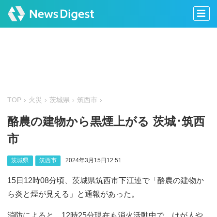
TOP
火災
茨城県
筑西市
酪農の建物から黒煙上がる 茨城･筑西
市
茨城県
筑西市
2024年3月15日12:51
15日12時08分頃、茨城県筑西市下江連で「酪農の建物か
ら炎と煙が見える」と通報があった。
消防によると、12時25分現在も消火活動中で、けが人や