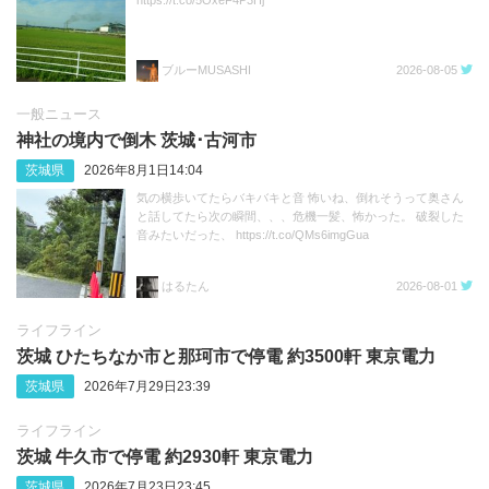
ブルーMUSASHI
2026-08-05
一般ニュース
神社の境内で倒木 茨城･古河市
茨城県
2026年8月1日14:04
気の横歩いてたらバキバキと音 怖いね、倒れそうって奥さん
と話してたら次の瞬間、、、危機一髪、怖かった。 破裂した
音みたいだった、 https://t.co/QMs6imgGua
はるたん
2026-08-01
ライフライン
茨城 ひたちなか市と那珂市で停電 約3500軒 東京電力
茨城県
2026年7月29日23:39
ライフライン
茨城 牛久市で停電 約2930軒 東京電力
茨城県
2026年7月23日23:45