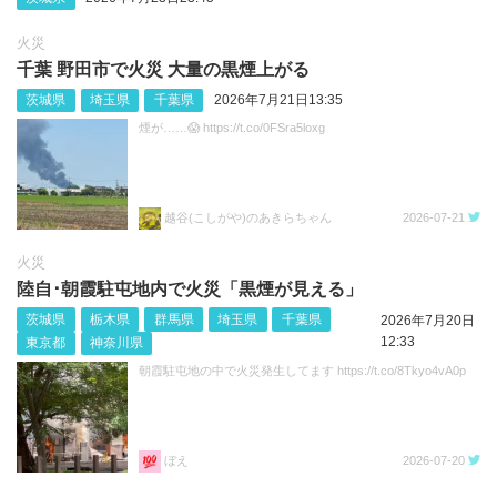
火災
千葉 野田市で火災 大量の黒煙上がる
茨城県
埼玉県
千葉県
2026年7月21日13:35
煙が……😱 https://t.co/0FSra5loxg
越谷(こしがや)のあきらちゃん
2026-07-21
火災
陸自･朝霞駐屯地内で火災「黒煙が見える」
茨城県
栃木県
群馬県
埼玉県
千葉県
2026年7月20日
12:33
東京都
神奈川県
朝霞駐屯地の中で火災発生してます https://t.co/8Tkyo4vA0p
ぼえ
2026-07-20