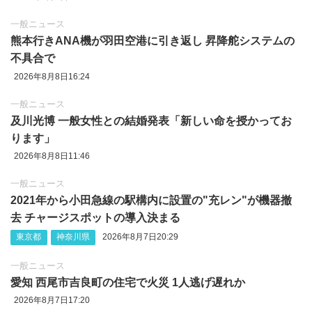
一般ニュース
熊本行きANA機が羽田空港に引き返し 昇降舵システムの
不具合で
2026年8月8日16:24
一般ニュース
及川光博 一般女性との結婚発表「新しい命を授かってお
ります」
2026年8月8日11:46
一般ニュース
2021年から小田急線の駅構内に設置の"充レン"が機器撤
去 チャージスポットの導入決まる
東京都
神奈川県
2026年8月7日20:29
一般ニュース
愛知 西尾市吉良町の住宅で火災 1人逃げ遅れか
2026年8月7日17:20