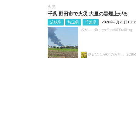
火災
千葉 野田市で火災 大量の黒煙上がる
茨城県
埼玉県
千葉県
2026年7月21日13:3
煙が……😱 https://t.co/0FSra5loxg
越谷(こしがや)のあきらちゃん
2026-