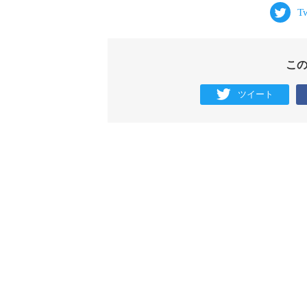
こ
ツイート