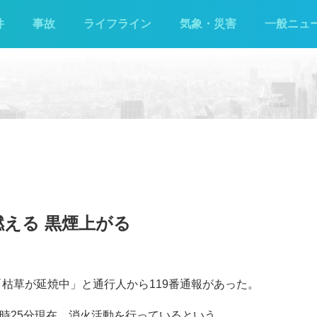
件
事故
ライフライン
気象・災害
一般ニュ
燃える 黒煙上がる
で「枯草が延焼中」と通行人から119番通報があった。
時25分現在、消火活動を行っているという。