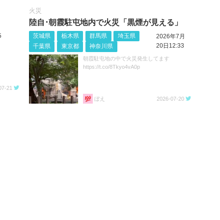
火災
陸自･朝霞駐屯地内で火災「黒煙が見える」
5
茨城県
栃木県
群馬県
埼玉県
2026年7月
20日12:33
千葉県
東京都
神奈川県
朝霞駐屯地の中で火災発生してます
https://t.co/8Tkyo4vA0p
07-21
ぼえ
2026-07-20