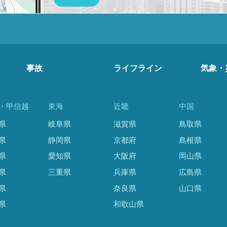
事故
ライフライン
気象・
・甲信越
東海
近畿
中国
県
岐阜県
滋賀県
鳥取県
県
静岡県
京都府
島根県
県
愛知県
大阪府
岡山県
県
三重県
兵庫県
広島県
県
奈良県
山口県
県
和歌山県