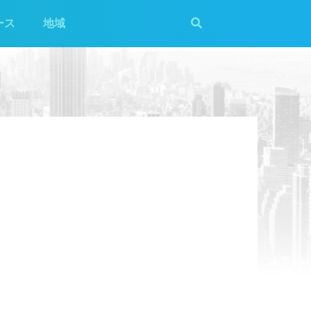
ース
地域