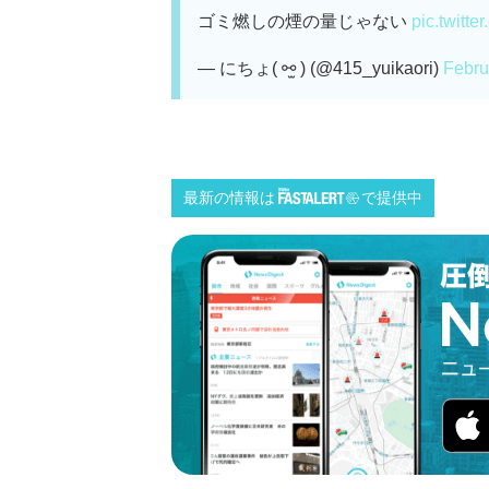
ゴミ燃しの煙の量じゃない
pic.twitt
— にちょ( ⚯̫ ) (@415_yuikaori)
Febru
最新の情報は
で提供中