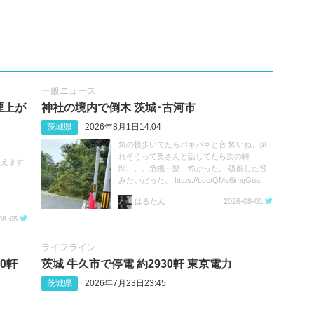
一般ニュース
煙上が
神社の境内で倒木 茨城･古河市
茨城県
2026年8月1日14:04
気の横歩いてたらバキバキと音 怖いね、倒
れそうって奥さんと話してたら次の瞬
見えます
間、、、危機一髪、怖かった。 破裂した音
みたいだった、 https://t.co/QMs6imgGua
はるたん
2026-08-01
08-05
ライフライン
0軒
茨城 牛久市で停電 約2930軒 東京電力
茨城県
2026年7月23日23:45