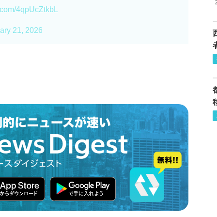
er.com/4qpUcZtkbL
ary 21, 2026