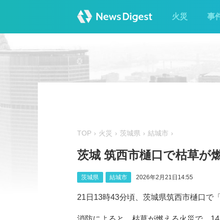
火災
事
TOP
火災
茨城県
結城市
茨城 筑西市樋口で枯草が
茨城県
結城市
2026年2月21日14:55
21日13時43分頃、茨城県筑西市樋口
消防によると、枯草が燃える火災で、14