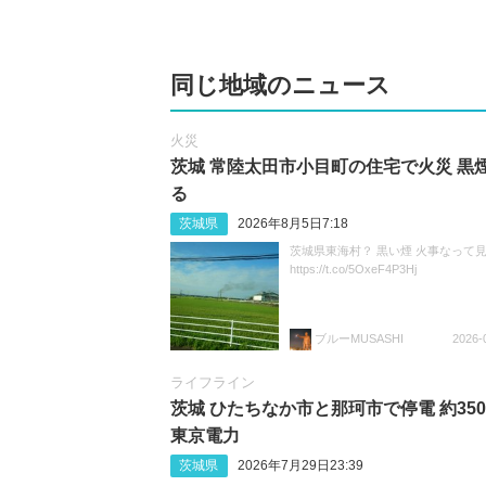
同じ地域のニュース
火災
茨城 常陸太田市小目町の住宅で火災 黒
る
茨城県
2026年8月5日7:18
茨城県東海村？ 黒い煙 火事なって
https://t.co/5OxeF4P3Hj
ブルーMUSASHI
2026-
ライフライン
茨城 ひたちなか市と那珂市で停電 約350
東京電力
茨城県
2026年7月29日23:39