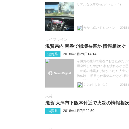
リアルな火事やった(´・ω・｀)
かなも@バドミントン
2018-
ライフライン
滋賀県内 竜巻で損壊被害か 情報相次ぐ
滋賀県
2018年6月29日14:14
今滋賀の北部で竜巻？おきたみたい
屋全壊したやばい 家も潰れるかと思
この前の地震より怖かった！ 人生で
怖体験！ 明日も仕事休みやけど1日
かに潰れる(；´∀｀)
아야카（｡ӧ◡ӧ｡）
2018-
火災
滋賀 大津市下阪本付近で火災の情報相
滋賀県
2018年4月7日22:50