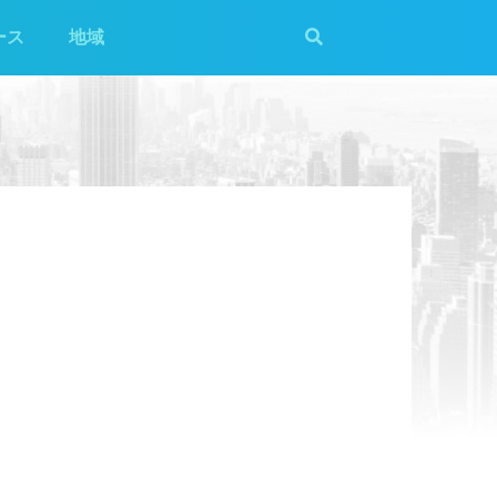
ース
地域