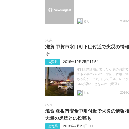
るり
2018-
火災
滋賀 甲賀市水口町下山付近で火災の情
ぐ
滋賀県
2018年10月25日17:54
水口工業団地と思ったら 裏のお家で
でも火事ヤバいねー 消防、救急、警
ちゃ向かってた そして日本テレビさ
DMが早いことなんの （動画）
ジロ
2018-
火災
滋賀 彦根市安食中町付近で火災の情報
大量の黒煙との投稿も
滋賀県
2018年7月21日9:00