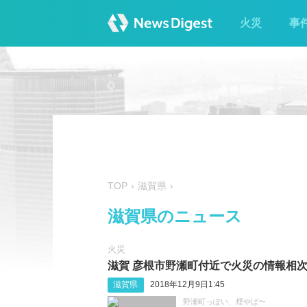
火災
事
TOP
滋賀県
滋賀県のニュース
火災
滋賀 彦根市野瀬町付近で火災の情報相
滋賀県
2018年12月9日1:45
野瀬町っぽい、煙やば〜