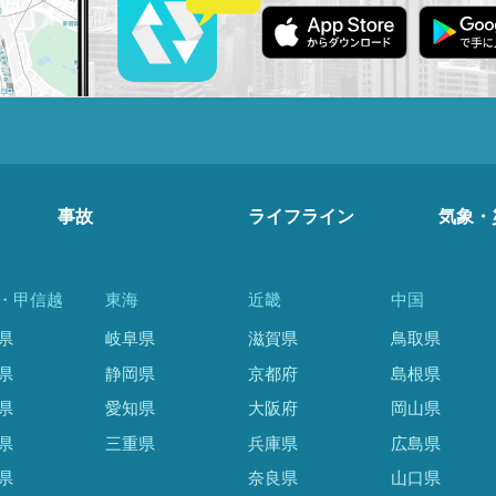
事故
ライフライン
気象・
・甲信越
東海
近畿
中国
県
岐阜県
滋賀県
鳥取県
県
静岡県
京都府
島根県
県
愛知県
大阪府
岡山県
県
三重県
兵庫県
広島県
県
奈良県
山口県