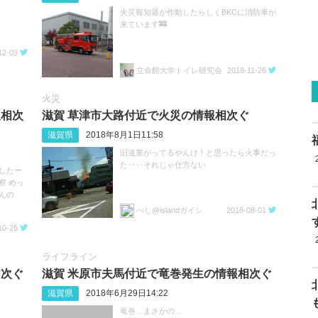
火災報知器が作動したらしくBKCに消防車が
来ています🚒
12-09
立命館大学トイレ研究会
2018-11-26
火災
報相次
滋賀 草津市大路付近で火災の情報相次ぐ
滋賀県
2018年8月1日11:58
旧道塞がってるやんけ！と思ったら火事だっ
た‥‥それじゃ仕方ない
したー
察 めっ
んの
べし@islandガイシ
2018-08-01
10-25
ライフライン
相次ぐ
滋賀 米原市夫馬付近で竜巻発生の情報相次ぐ
滋賀県
2018年6月29日14:22
竜巻…まさかの…