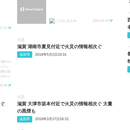
こけみ_あさみ
2018-06-29
07-21
火災
滋賀 湖南市夏見付近で火災の情報相次ぐ
滋賀県
2018年5月2日10:31
で家の小
ったし
1番の恐
片付けと
06-29
火災
次ぐ
滋賀 大津市坂本付近で火災の情報相次ぐ 大量
の黒煙も
滋賀県
2018年3月27日16:31