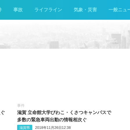
件
事故
ライフライン
気象・災害
一般ニュ
事件
次ぐ
滋賀 立命館大学びわこ・くさつキャンパスで
多数の緊急車両出動の情報相次ぐ
滋賀県
2018年11月26日12:38