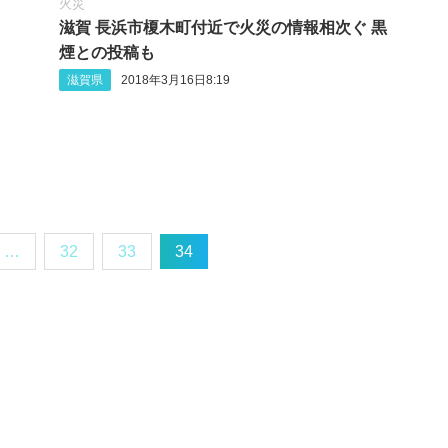
火災
ぐ
滋賀 長浜市榎木町付近で火災の情報相次ぐ 黒
煙との投稿も
滋賀県
2018年3月16日8:19
ぐ
…
32
33
34