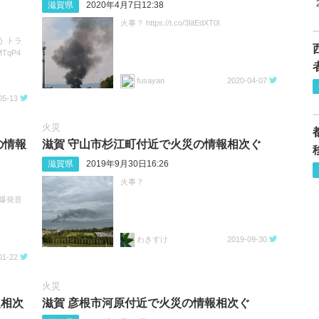
滋賀県
2020年4月7日12:38
火事？ https://t.co/3IitEdXT0l
 トラ
MTqP4
fusayan
2020-04-07
05-13
火災
の情報
滋賀 守山市杉江町付近で火災の情報相次ぐ
滋賀県
2019年9月30日16:26
火事？
爆発音
わきすけ
2019-09-30
01-22
火災
報相次
滋賀 彦根市河原付近で火災の情報相次ぐ