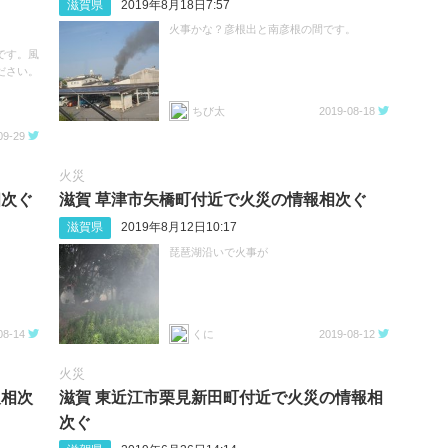
滋賀県
2019年8月18日7:57
火事かな？彦根出と南彦根の間です。
です。風
ださい。
ちび太
2019-08-18
09-29
火災
相次ぐ
滋賀 草津市矢橋町付近で火災の情報相次ぐ
滋賀県
2019年8月12日10:17
琵琶湖沿いで火事が
08-14
くに
2019-08-12
火災
報相次
滋賀 東近江市栗見新田町付近で火災の情報相
次ぐ