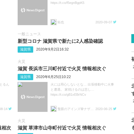
https://t.co/f5egnBgpK5
拓也
2020-09-07
一般ニュース
新型コロナ 滋賀県で新たに2人感染確認
滋賀県
2020年9月2日16:32
火災
滋賀 長浜市三川町付近で火災 情報相次ぐ
滋賀県
2020年6月25日10:22
とるん
火には用心しないとな… 出張移動中に火事
と遭遇。 家焼けるのは悲し…
https://t.co/gB1xEBrNCv
08-14
隻眼のアインズ💀ナザリック地下大墳墓💀
2020-06-25
火災
報相次
滋賀 草津市山寺町付近で火災 情報相次ぐ