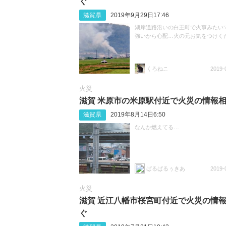
ぐ
滋賀県
2019年9月29日17:46
湖岸道路沿いの白王町で火事みたい
強いから心配…火の元お気をつけく
くろねこ
2019-
火災
滋賀 米原市の米原駅付近で火災の情報
滋賀県
2019年8月14日6:50
なんか燃えてる…
ぱるぱるぅきあ
2019-
火災
滋賀 近江八幡市桜宮町付近で火災の情
ぐ