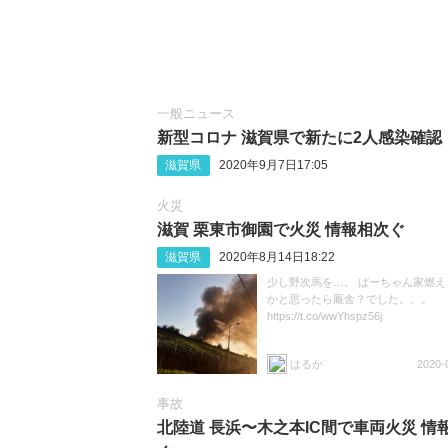
一般ニュース
新型コロナ 滋賀県で新たに2人感染確認
滋賀県
2020年9月7日17:05
火災
滋賀 栗東市御園で火災 情報相次ぐ
滋賀県
2020年8月14日18:22
少し野次馬を…。 ばーちゃん家燃え
かと思ったら厩舎？でした。。。
https://t.co/wwYhspz56j
はるか
2020-
事故
北陸道 長浜〜木之本IC間で車両火災 情