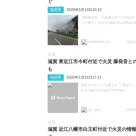
ぐ
滋賀県
2020年5月13日10:15
北陸道北向、小谷城スマート付近なう
ック燃えとるがな https://t.co/8swcr
GORDON☆彡
2020-
火災
滋賀 東近江市今町付近で火災 爆発音と
も
滋賀県
2020年1月22日17:11
能登川ですごい火事です 工場ぽい。
する https://t.co/duV7YRemvj
あくあん
2020-
火災
滋賀 近江八幡市白王町付近で火災の情