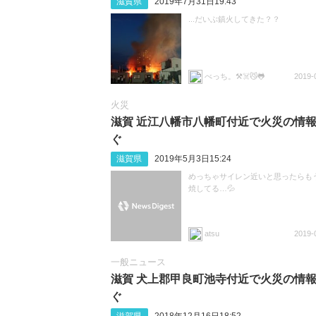
滋賀県
2019年7月31日19:43
...だいぶ鎮火してきた？？
べっち。⚒️☠️😼🐸
2019-
火災
滋賀 近江八幡市八幡町付近で火災の情
ぐ
滋賀県
2019年5月3日15:24
めっちゃサイレン近いと思ったらも
焼してる…💦
atsu
2019-
一般ニュース
滋賀 犬上郡甲良町池寺付近で火災の情
ぐ
滋賀県
2018年12月16日18:52