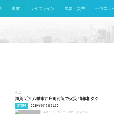
件
事故
ライフライン
気象・災害
一般ニュ
火災
滋賀 近江八幡市西庄町付近で火災 情報相次ぐ
滋賀県
2020年9月7日21:30
あさごい？のアヤハの近く燃えてる