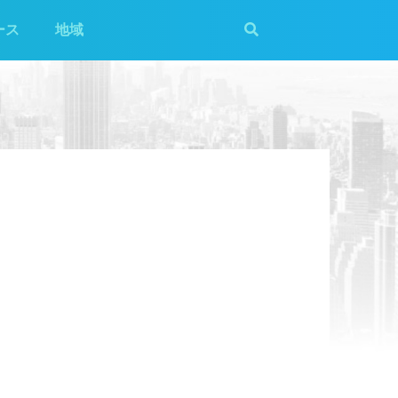
ース
地域