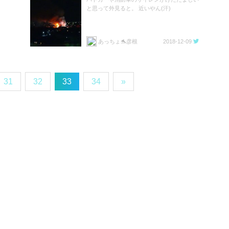
と思って外見ると。 近いやん(汗)
あっちょ🐬彦根
2018-12-09
31
32
33
34
»