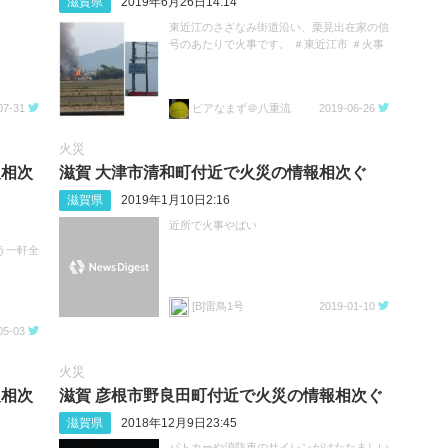
滋賀県
2019年6月26日14:14
東近江のさざなみ街道沿い、栗見出在家の信
号のあたりで火事です。 ＃東近江市 ＃火事
07-31
ビアなまず＠八重流
2019-06-26
火災
報相次
滋賀 大津市清和町付近で火災の情報相次ぐ
滋賀県
2019年1月10日2:16
近所で火事やばい
う一軒全
[B]雷鳥1号
2019-01-10
05-03
火災
報相次
滋賀 彦根市野良田町付近で火災の情報相次ぐ
滋賀県
2018年12月9日23:45
パトカーや消防車のサイレンがけたたましい