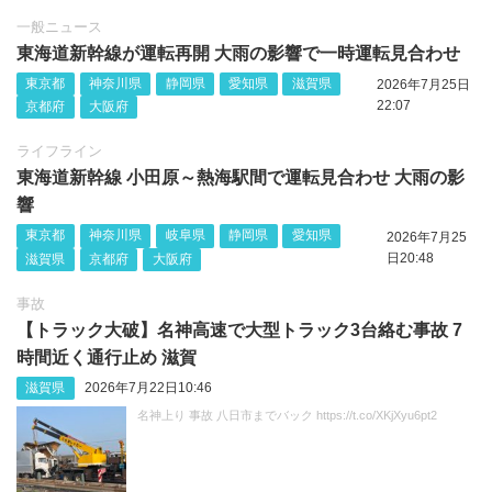
一般ニュース
東海道新幹線が運転再開 大雨の影響で一時運転見合わせ
東京都
神奈川県
静岡県
愛知県
滋賀県
2026年7月25日
22:07
京都府
大阪府
ライフライン
東海道新幹線 小田原～熱海駅間で運転見合わせ 大雨の影
響
東京都
神奈川県
岐阜県
静岡県
愛知県
2026年7月25
日20:48
滋賀県
京都府
大阪府
事故
【トラック大破】名神高速で大型トラック3台絡む事故 7
時間近く通行止め 滋賀
滋賀県
2026年7月22日10:46
名神上り 事故 八日市までバック https://t.co/XKjXyu6pt2