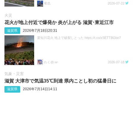
竜也
2026-07-22
火災
花火が地上付近で爆発か 炎が上がる 滋賀･東近江市
滋賀県
2026年7月18日20:31
愛知川花火 地上で破裂しとった https://t.co/xSETTBObe7
わく@-w-
2026-07-18
気象・災害
滋賀 大津市で気温35℃到達 県内ことし初の猛暑日に
滋賀県
2026年7月14日14:11