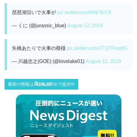
琵琶湖沿いで火事が
pic.twitter.com/6f4jFBi7Jt
— くに (@jurassic_blue)
August 12, 2019
矢橋あたりで火事の模様
pic.twitter.com/2TQTFopdfG
— 川越忠之(GOE) (@lovelake01)
August 12, 2019
最新の情報は
で提供中