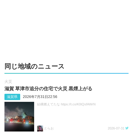
同じ地域のニュース
火災
滋賀 草津市追分の住宅で火災 黒煙上がる
滋賀県
2026年7月31日22:56
結構燃えてたな https://t.co/K0tQsfAWrN
とらお
2026-07-31