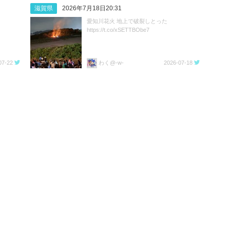
滋賀県
2026年7月18日20:31
愛知川花火 地上で破裂しとった
https://t.co/xSETTBObe7
07-22
わく@-w-
2026-07-18