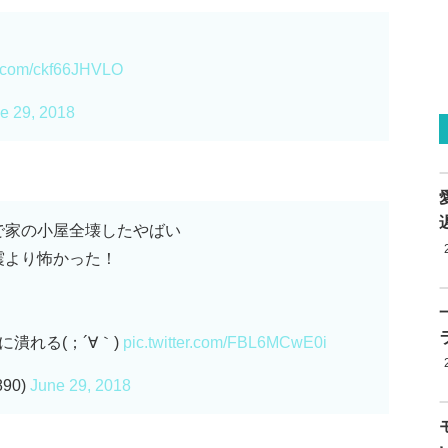
er.com/ckf66JHVLO
e 29, 2018
で家の小屋全壊したやばい
震より怖かった！
潰れる(；´∀｀)
pic.twitter.com/FBL6MCwE0i
90)
June 29, 2018