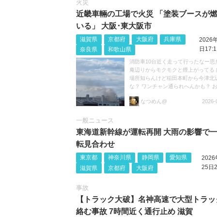
火災
近畿車輛の工場で火災 「塗装ブースが
いる」 大阪･東大阪市
滋賀県
京都府
大阪府
兵庫県
2026
日17:1
奈良県
和歌山県
消防車10台近く走って行ったなー思
庵辺りからモクモクと煙上がってる 
場所知らんけど稲田本町から今津北
な？ ワンチャン通られへんかも？ 
けて https://t.co/niJRZWbsHH
なつめん@
2026-
一般ニュース
東海道新幹線が運転再開 大雨の影響で
転見合わせ
東京都
神奈川県
静岡県
愛知県
202
25日2
滋賀県
京都府
大阪府
事故
【トラック大破】名神高速で大型トラッ
絡む事故 7時間近く通行止め 滋賀