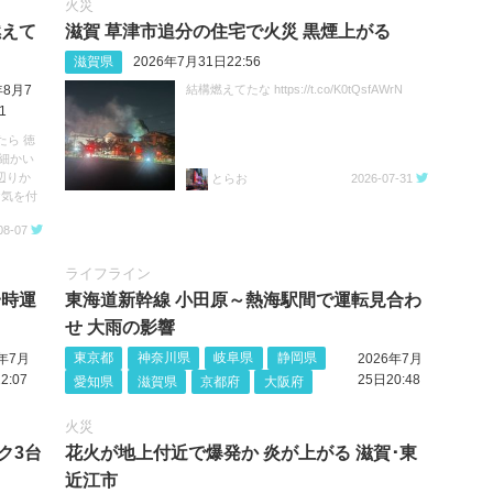
火災
燃えて
滋賀 草津市追分の住宅で火災 黒煙上がる
滋賀県
2026年7月31日22:56
結構燃えてたな https://t.co/K0tQsfAWrN
年8月7
1
たら 徳
細かい
辺りか
とらお
2026-07-31
お気を付
08-07
ライフライン
一時運
東海道新幹線 小田原～熱海駅間で運転見合わ
せ 大雨の影響
東京都
神奈川県
岐阜県
静岡県
6年7月
2026年7月
2:07
25日20:48
愛知県
滋賀県
京都府
大阪府
火災
ク3台
花火が地上付近で爆発か 炎が上がる 滋賀･東
近江市