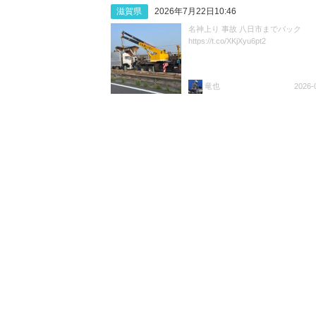
滋賀県
2026年7月22日10:46
名神上り 事故 八日市までバック
https://t.co/XKjXyu6pt2
竜也
2026-