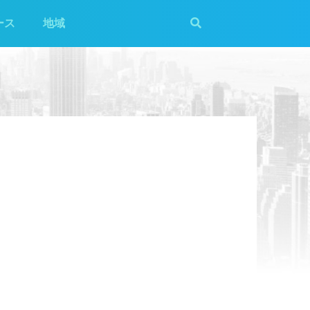
ース
地域