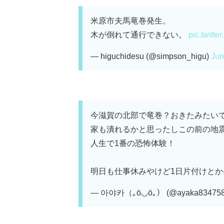
米原市夫馬竜巻発生。
木が倒れて通行できない。
pic.twitt
— higuchidesu (@simpson_higu)
Jun
今滋賀の北部で竜巻？おきたみたい
家も潰れるかと思ったしこの前の地
人生で1番の恐怖体験！
明日も仕事休みやけど1日片付けとかに
— 아야카（｡ӧ◡ӧ｡） (@ayaka834758