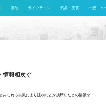
件
事故
ライフライン
気象・災害
一般ニュ
 情報相次ぐ
とみられる突風により建物などが損壊したとの情報が
）