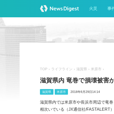
火災
事
TOP
ライフライン
滋賀県
米原市
滋賀県内 竜巻で損壊被害か
滋賀県
米原市
2018年6月29日14:14
滋賀県内では米原市や長浜市周辺で竜巻
相次いでいる（JX通信社/FASTALERT