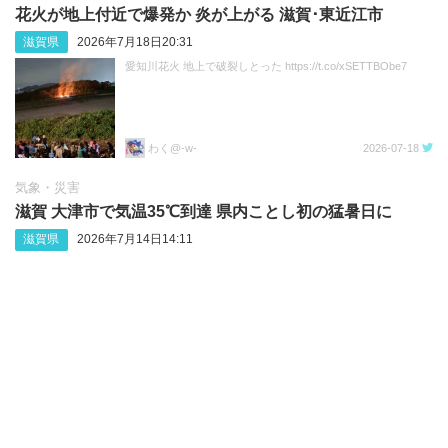
花火が地上付近で爆発か 炎が上がる 滋賀･東近江市
滋賀県
2026年7月18日20:31
愛知川花火 地上で破裂しとった https://t.co/xSETTBObe7
わく@-w-
2026-07-18
気象・災害
滋賀 大津市で気温35℃到達 県内ことし初の猛暑日に
滋賀県
2026年7月14日14:11