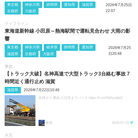
東京都
神奈川県
静岡県
愛知県
滋賀県
2026年7月25日
22:07
京都府
大阪府
ライフライン
東海道新幹線 小田原～熱海駅間で運転見合わせ 大雨の影
響
東京都
神奈川県
岐阜県
静岡県
愛知県
2026年7月25
日20:48
滋賀県
京都府
大阪府
事故
【トラック大破】名神高速で大型トラック3台絡む事故 7
時間近く通行止め 滋賀
滋賀県
2026年7月22日10:46
名神上り 事故 八日市までバック https://t.co/XKjXyu6pt2
竜也
2026-07-22
火災