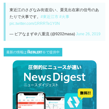
東近江のさざなみ街道沿い、栗見出在家の信号のあ
たりで火事です。
#東近江市
#火事
pic.twitter.com/1RRRTe1Y0N
— ビアなまず＠八重流 (@9202masa)
June 26, 2019
最新の情報は
で提供中