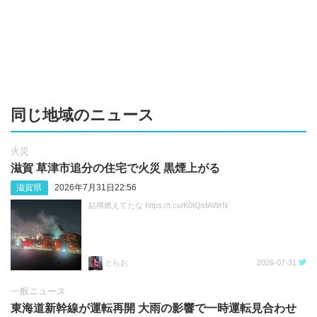
同じ地域のニュース
火災
滋賀 草津市追分の住宅で火災 黒煙上がる
滋賀県
2026年7月31日22:56
結構燃えてたな https://t.co/K0tQsfAWrN
とらお
2026-07-31
一般ニュース
東海道新幹線が運転再開 大雨の影響で一時運転見合わせ