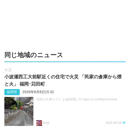
同じ地域のニュース
火災
小波瀬西工大前駅近くの住宅で火災 「民家の倉庫から煙
と火」 福岡･苅田町
福岡県
2026年8月8日15:32
苅田の火事エグい お盆時期に💦 https://t.co/06akuFkDwk
Rii@
2026-08-08