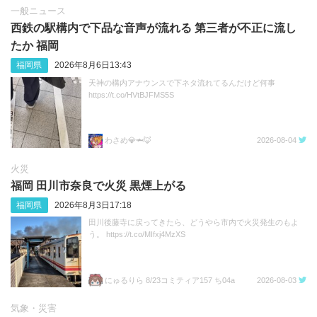
一般ニュース
西鉄の駅構内で下品な音声が流れる 第三者が不正に流し
たか 福岡
福岡県
2026年8月6日13:43
天神の構内アナウンスで下ネタ流れてるんだけど何事
https://t.co/HVtBJFMS5S
わさめ💎🦈🦊
2026-08-04
火災
福岡 田川市奈良で火災 黒煙上がる
福岡県
2026年8月3日17:18
田川後藤寺に戻ってきたら、どうやら市内で火災発生のもよ
う。 https://t.co/MIfxj4MzXS
にゅるりら 8/23コミティア157 ち04a
2026-08-03
気象・災害