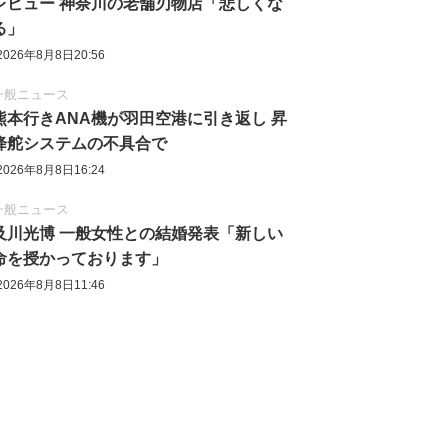
レビュー 神奈川の老舗刃物店「悲しくな
る」
2026年8月8日20:56
一般ニュース
熊本行きANA機が羽田空港に引き返し 昇
降舵システムの不具合で
2026年8月8日16:24
一般ニュース
及川光博 一般女性との結婚発表「新しい
命を授かっております」
2026年8月8日11:46