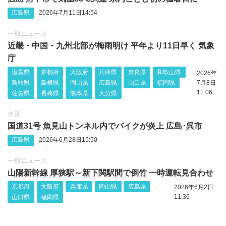
広島県
2026年7月11日14:54
一般ニュース
近畿・中国・九州北部が梅雨明け 平年より11日早く 気象
庁
滋賀県
京都府
大阪府
兵庫県
奈良県
和歌山県
2026年
鳥取県
島根県
岡山県
広島県
山口県
福岡県
7月8日
11:06
佐賀県
長崎県
熊本県
大分県
火災
国道31号 魚見山トンネル内でバイクが炎上 広島･呉市
広島県
2026年6月28日15:50
一般ニュース
山陽新幹線 厚狭駅～新下関駅間で倒竹 一時運転見合わせ
京都府
大阪府
兵庫県
岡山県
広島県
2026年6月2日
11:36
山口県
福岡県