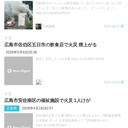
消防車のサイレントは聞き慣れているけど やけに近いなと思
ったら すぐ近くで家事がありました。 びっくりしました。
https://t.co/pq190e9Umo
竹園陽鞠
2026-05-27
火災
広島市佐伯区五日市の飲食店で火災 煙上がる
2026年5月4日20:38
煙出てる思ったら大火事 https://t.co/r4K3C3tPQ6
2026-05-04
火災
広島市安佐南区の福祉施設で火災 1人けが
広島県
2026年4月18日0:57
安佐南区古市で火事 5階から人が運び出された 消防救急警察
が大集結 ずっと火災報知器鳴ってて規制線張られた
https://t.co/DeJlfYIsk9