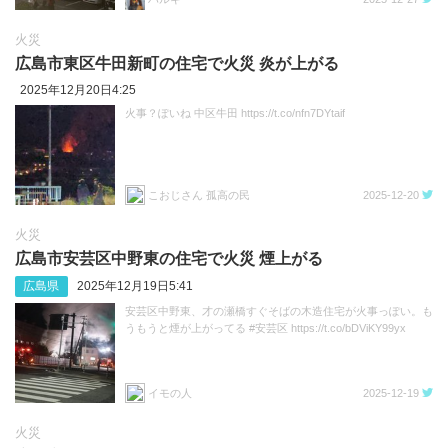
火災
広島市東区牛田新町の住宅で火災 炎が上がる
2025年12月20日4:25
火事？ぽいね 中区牛田 https://t.co/nfn7DYtaif
こおじさん 孤高の民
2025-12-20
火災
広島市安芸区中野東の住宅で火災 煙上がる
広島県
2025年12月19日5:41
安芸区中野東、才の瀬橋すぐそばの木造住宅が火事っぽい。も
うもうと煙が上がってる #安芸区 https://t.co/bDViKY99yx
イモの人
2025-12-19
火災