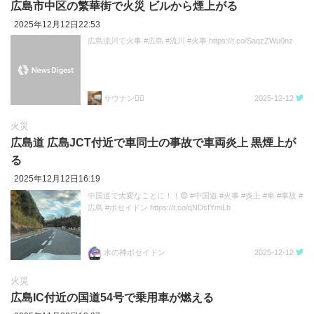
広島市中区の繁華街で火災 ビルから煙上がる
2025年12月12日22:53
広島流川で火事 #広島 #流川 #火事 https://t.co/SaqzZWu0nz
サウナン🧖‍♀️
2025-12-12
火災
広島道 広島JCT付近で車同士の事故で車両炎上 黒煙上が
る
2025年12月12日16:19
中国道で大変なことに！！😨 #中国道 #火事 #炎上 #車 #事故 #
広島 #ポセイドン https://t.co/qNDsfYmiLb
水の神ポセイドン
2025-12-12
火災
広島IC付近の国道54号で乗用車が燃える