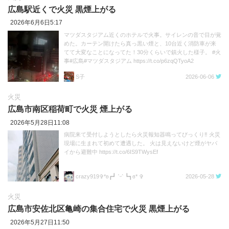
広島駅近くで火災 黒煙上がる
2026年6月6日5:17
マツダスタジアム近くのホテルで火事。サイレンの音で目が覚
めた。カーテン開けたら真っ黒い煙と、10台近く消防車が来
てて大変なことになってた！30分くらいで鎮火した様子。 #火
事#広島#マツダスタジアム https://t.co/p6zqQTyoA2
S子
2026-06-06
火災
広島市南区稲荷町で火災 煙上がる
2026年5月28日11:08
病院来て受付しようとしたら火災報知器鳴ってびっくり‼️ 火災
現場に生まれて初めて遭遇した。 火は見えないけど煙がヤバ
イから避難中 https://t.co/6IS9TWysEf
crazy919✞*ʚ┏┛ ˊᵕˋ ┗┓ɞ* ✞
2026-05-28
火災
広島市安佐北区亀崎の集合住宅で火災 黒煙上がる
2026年5月27日11:50