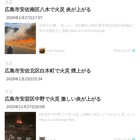
火災
広島市安佐南区八木で火災 炎が上がる
2026年1月27日17:07
近所で火事。 焦った。 #火事#火災#広島市#安佐南区#強風の
怖さ#消防士に感謝 https://t.co/HYoyEj1nq6
Imai Yusuke
2026-01-27
火災
広島市安佐北区白木町で火災 煙上がる
2026年1月23日15:34
火災
広島市安芸区中野で火災 激しい炎が上がる
2025年12月27日20:09
#安芸区 #中野三丁目 火災 上瀬野に向かってるのかと思ったら
https://t.co/4dnvqyrXb5
ハルキ
2025-12-27