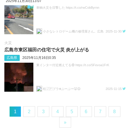
2025年11月30日13:07
車輌火災を目撃した https://t.co/rwCobByrnn
小さなレトロゲーム機の修理屋さん。広島
2025-11-30
火災
広島市東区福田の住宅で火災 炎が上がる
広島県
2025年11月16日0:35
東インター付近燃えてる😨 https://t.co/SFevoa1FrK
松🇯🇵プラ➕ぶーぶー🐷😅
2025-11-15
1
2
3
4
5
6
7
8
»