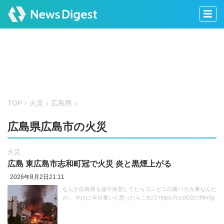
TOP
火災
広島県
広島県広島市の火災
火災
広島 東広島市志和町冠で火災 炎と黒煙上がる
2026年8月2日21:11
なんか広島帰る途中休憩してたらコンビニの裏バカ火事なんだ
が。 やけに今日暑いと思ったらこれ🙄 https://t.co/D2zr39Iv0g