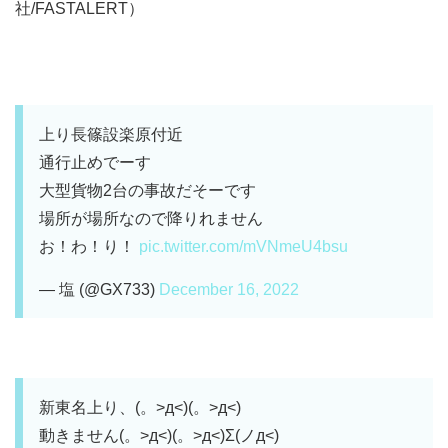
社/FASTALERT）
上り長篠設楽原付近
通行止めでーす
大型貨物2台の事故だそーです
場所が場所なので降りれません
お！わ！り！
pic.twitter.com/mVNmeU4bsu
— 塩 (@GX733)
December 16, 2022
新東名上り、(。>д<)(。>д<)
動きません(。>д<)(。>д<)Σ(ノд<)