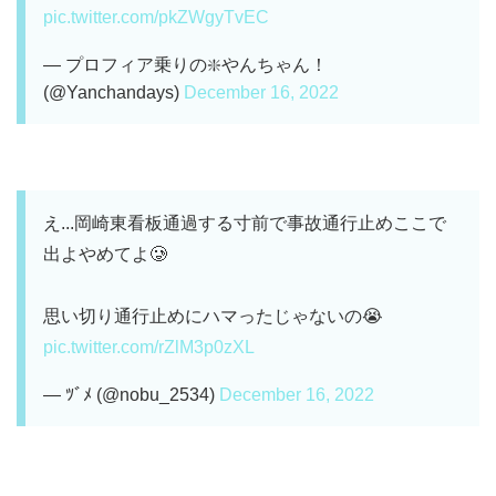
pic.twitter.com/pkZWgyTvEC
— プロフィア乗りの❇️やんちゃん！
(@Yanchandays)
December 16, 2022
え...岡崎東看板通過する寸前で事故通行止めここで
出よやめてよ🥲
思い切り通行止めにハマったじゃないの😭
pic.twitter.com/rZlM3p0zXL
— ﾂﾞﾒ (@nobu_2534)
December 16, 2022