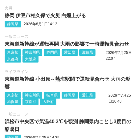
火災
静岡 伊豆市柏久保で火災 白煙上がる
静岡県
2026年8月1日14:13
一般ニュース
東海道新幹線が運転再開 大雨の影響で一時運転見合わせ
東京都
神奈川県
静岡県
愛知県
滋賀県
2026年7月25日
22:07
京都府
大阪府
ライフライン
東海道新幹線 小田原～熱海駅間で運転見合わせ 大雨の影
響
東京都
神奈川県
岐阜県
静岡県
愛知県
2026年7月25
日20:48
滋賀県
京都府
大阪府
一般ニュース
浜松市中央区で気温40.3℃を観測 静岡県内ことし3度目の
酷暑日
静岡県
2026年7月25日14:25