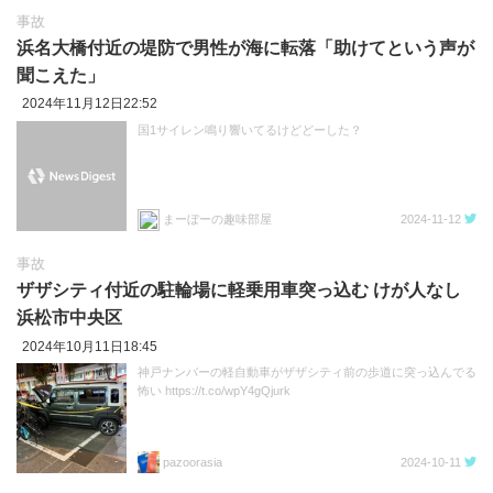
事故
浜名大橋付近の堤防で男性が海に転落「助けてという声が
聞こえた」
2024年11月12日22:52
国1サイレン鳴り響いてるけどどーした？
まーぼーの趣味部屋
2024-11-12
事故
ザザシティ付近の駐輪場に軽乗用車突っ込む けが人なし
浜松市中央区
2024年10月11日18:45
神戸ナンバーの軽自動車がザザシティ前の歩道に突っ込んでる
怖い https://t.co/wpY4gQjurk
pazoorasia
2024-10-11