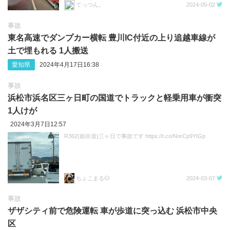
てっつん。
2024-05-02
事故
東名高速でダンプカー横転 豊川IC付近の上り追越車線が
土で埋もれる 1人搬送
愛知県
2024年4月17日16:38
事故
浜松市浜名区三ヶ日町の国道でトラックと軽乗用車が衝突
1人けが
2024年3月7日12:57
R362(姫街道)三ヶ日で事故です https://t.co/NnrCp9YIGp
ちょこまる🐶
2024-03-07
事故
ザザシティ前で危険運転 車が歩道に突っ込む 浜松市中央
区