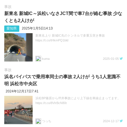
事故
新東名 新城IC～浜松いなさJCT間で車7台が絡む事故 少な
くとも2人けが
愛知県
2025年1月5日14:13
新東名上り 新城IC先のトンネルで多重玉突き事故
https://t.co/tHkmPQ1bld
kuma
2025-01-05
事故
浜名バイパスで乗用車同士の事故 2人けが うち1人意識不
明 浜松市中央区
2024年12月17日7:41
浜松BP篠原から坪井事故により上下線右車線止まってます。
https://t.co/8VIrBcN80t
つっち
2024-12-17