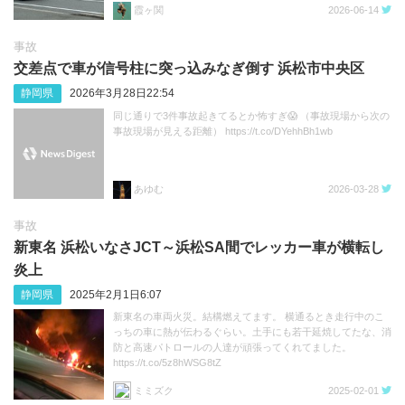
霞ヶ関
2026-06-14
事故
交差点で車が信号柱に突っ込みなぎ倒す 浜松市中央区
静岡県
2026年3月28日22:54
同じ通りで3件事故起きてるとか怖すぎ😱 （事故現場から次の
事故現場が見える距離） https://t.co/DYehhBh1wb
あゆむ
2026-03-28
事故
新東名 浜松いなさJCT～浜松SA間でレッカー車が横転し
炎上
静岡県
2025年2月1日6:07
新東名の車両火災。結構燃えてます。 横通るとき走行中のこ
っちの車に熱が伝わるぐらい。土手にも若干延焼してたな、消
防と高速パトロールの人達が頑張ってくれてました。
https://t.co/5z8hWSG8tZ
ミミズク
2025-02-01