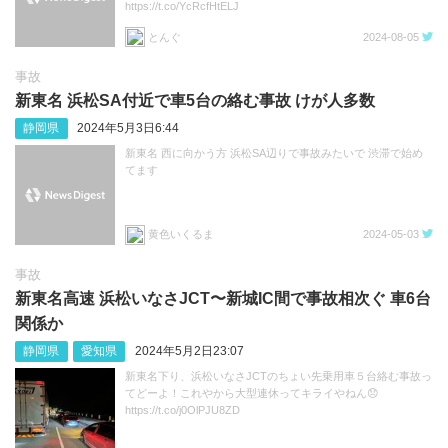
https://t.co/YcRcfHtELJ
とんぐ
2024-08-05
事故
新東名 浜松SA付近で車5台の絡む事故 けが人多数
静岡県
2024年5月3日6:44
新東名 西に向かう方 浜松SA辺りで事故みたいで 渋滞で始め
てます
黄色いくるま
2024-05-03
事故
新東名高速 浜松いなさJCT〜新城IC間で事故相次ぐ 車6台
関係か
静岡県
愛知県
2024年5月2日23:07
新東名下り、浜松いなさJCTのちょい先乗用車５台絡む事故っ
てどーよ！これやから大型連休ってキライやねん😞
https://t.co/j0OlPJU8ZD