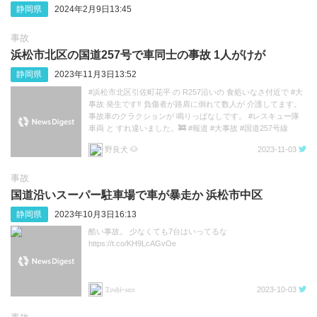
静岡県
2024年2月9日13:45
事故
浜松市北区の国道257号で車同士の事故 1人がけが
静岡県
2023年11月3日13:52
#浜松市北区引佐町花平 の R257沿いの 食処いなさ付近で #大
事故 発生です‼️ 負傷者が路肩に倒れて数人が 介護してます。
事故車のクラクションが 鳴りっぱなしです。 #レスキュー隊
車両 と すれ違いました。🚒 #報道 #大事故 #国道257号線
https://t.co/p453YK2Ciy
野良犬 🐶
2023-11-03
事故
国道沿いスーパー駐車場で車が暴走か 浜松市中区
静岡県
2023年10月3日16:13
酷い事故。 少なくても7台はいってるな
https://t.co/KH9LcAGvOe
𝔗𝔬𝔰𝔥𝔦-𝔰𝔞𝔫
2023-10-03