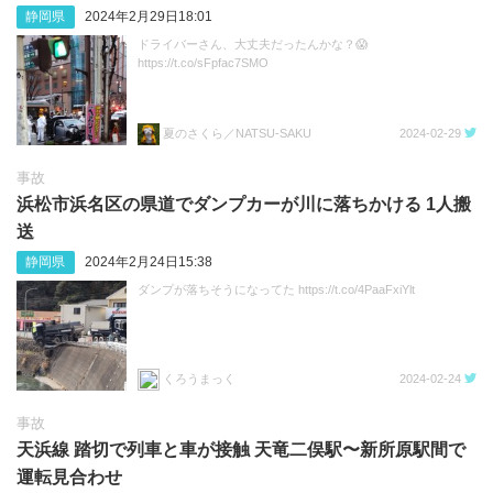
静岡県
2024年2月29日18:01
ドライバーさん、大丈夫だったんかな？😱
https://t.co/sFpfac7SMO
夏のさくら／NATSU-SAKU
2024-02-29
事故
浜松市浜名区の県道でダンプカーが川に落ちかける 1人搬
送
静岡県
2024年2月24日15:38
ダンプが落ちそうになってた https://t.co/4PaaFxiYlt
くろうまっく
2024-02-24
事故
天浜線 踏切で列車と車が接触 天竜二俣駅〜新所原駅間で
運転見合わせ