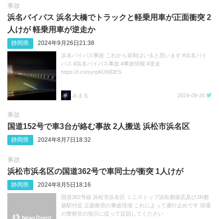
事故
浜名バイパス 浜名大橋でトラックと軽乗用車が正面衝突 2
人けが 軽乗用車が逆走か
静岡県
2024年9月26日21:38
浜名バイパス事故 これから規制はいると思います #浜名バイ
パス #浜名バイパス事故 #事故情報 #逆走
https://t.co/syrpKUWDES
みまる
2024-09-26
事故
国道152号で車3台が絡む事故 2人搬送 浜松市浜名区
静岡県
2024年8月7日18:32
事故
浜松市浜名区の国道362号で車同士が衝突 1人けが
静岡県
2024年8月5日18:16
国道362号線 浜松市浜名区 ミニストップ浜松都築店及びJR都
築駅付近 正面衝突の事故現場 これによって通行止めです 現場
の警察官の指示に従って迂回してください