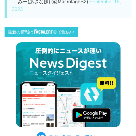
— みー(あさな妹) (@MacrofageS2)
September 18,
2023
最新の情報は
で提供中