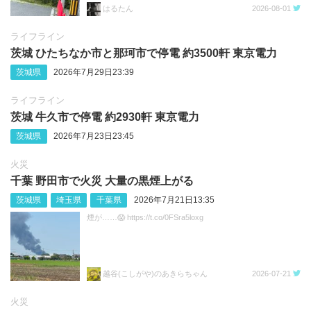
はるたん
2026-08-01
ライフライン
茨城 ひたちなか市と那珂市で停電 約3500軒 東京電力
茨城県
2026年7月29日23:39
ライフライン
茨城 牛久市で停電 約2930軒 東京電力
茨城県
2026年7月23日23:45
火災
千葉 野田市で火災 大量の黒煙上がる
茨城県
埼玉県
千葉県
2026年7月21日13:35
煙が……😱 https://t.co/0FSra5loxg
越谷(こしがや)のあきらちゃん
2026-07-21
火災