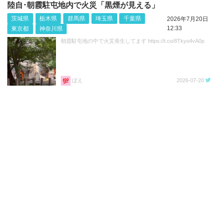
陸自･朝霞駐屯地内で火災「黒煙が見える」
茨城県
栃木県
群馬県
埼玉県
千葉県
2026年7月20日
12:33
東京都
神奈川県
朝霞駐屯地の中で火災発生してます https://t.co/8Tkyo4vA0p
ぼえ
2026-07-20