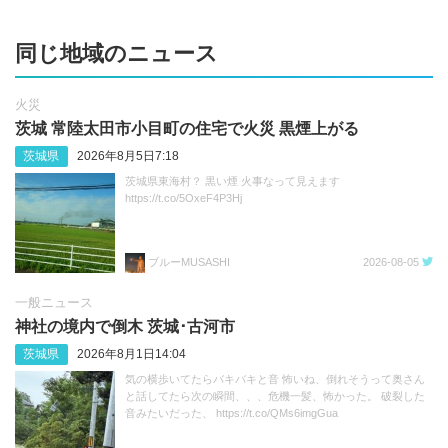
同じ地域のニュース
火災
茨城 常陸太田市小目町の住宅で火災 黒煙上がる
茨城県
2026年8月5日7:18
茨城県東海村？ 黒い煙 火事なって見えます
https://t.co/5OxeF4P3Hj
ブルーMUSASHI
2026-08-05
一般ニュース
神社の境内で倒木 茨城･古河市
茨城県
2026年8月1日14:04
気の横歩いてたらバキバキと音 怖いね、倒れそうって奥さん
と話してたら次の瞬間、、、危機一髪、怖かった。 破裂した
音みたいだった、 https://t.co/QMs6imgGua