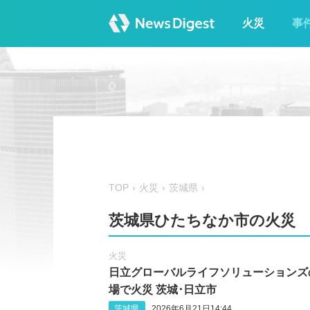
火災
事
TOP
火災
茨城県
茨城県ひたちなか市の火災
火災
日立グローバルライフソリューションズ
場で火災 茨城･日立市
茨城県
2026年6月21日14:44