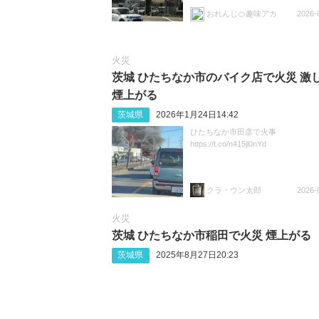
おれんじ🍊趣味アカ
2026-
火災
茨城 ひたちなか市のバイク店で火災 激
煙上がる
茨城県
2026年1月24日14:42
ひたちなか市田彦で火事
https://t.co/n415jl0nYd
クラ・ウン太郎
2026-
火災
茨城 ひたちなか市稲田で火災 煙上がる
茨城県
2025年8月27日20:23