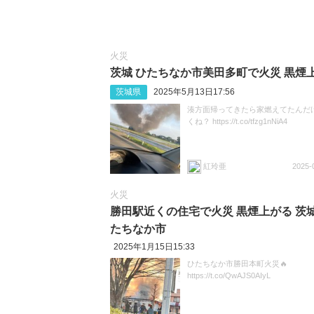
火災
茨城 ひたちなか市美田多町で火災 黒煙
茨城県
2025年5月13日17:56
湊方面帰ってきたら家燃えてたんだ
くね？ https://t.co/tfzg1nNiA4
紅玲亜
2025-
火災
勝田駅近くの住宅で火災 黒煙上がる 茨城
たちなか市
2025年1月15日15:33
ひたちなか市勝田本町火災🔥
https://t.co/QwAJS0AIyL