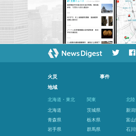
火災
事件
地域
北海道・東北
関東
北陸
北海道
茨城県
新潟
青森県
栃木県
富山
岩手県
群馬県
石川