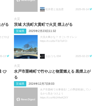
松井君と虫虫君
2025-05-14
火災
上がる
茨城 大洗町大貫町で火災 煙上がる
茨城県
2025年2月23日11:32
けどやば
大洗火事かな？ すごいサイレン
https://t.co/bvT3zToFCI
05-13
おおうち 034
2025-02-23
火災
･ひ
水戸市栗崎町で竹やぶと物置燃える 黒煙上が
る
茨城県
2024年12月7日8:03
水戸市栗崎で火事発生! この季節乾燥してい
るから気をつけよう
https://t.co/4b144wK2XY