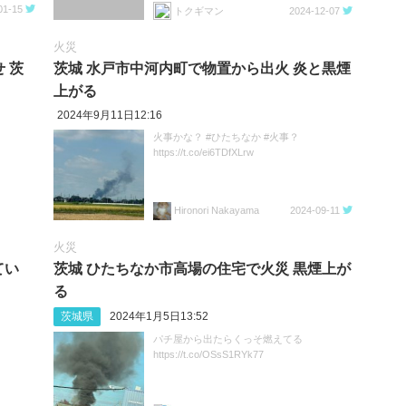
01-15
トクギマン
2024-12-07
火災
 茨
茨城 水戸市中河内町で物置から出火 炎と黒煙
上がる
2024年9月11日12:16
火事かな？ #ひたちなか #火事？
https://t.co/ei6TDfXLrw
Hironori Nakayama
2024-09-11
火災
てい
茨城 ひたちなか市高場の住宅で火災 黒煙上が
る
茨城県
2024年1月5日13:52
パチ屋から出たらくっそ燃えてる
https://t.co/OSsS1RYk77