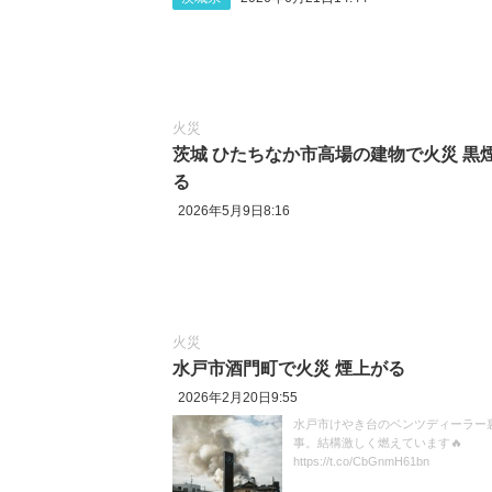
火災
茨城 ひたちなか市高場の建物で火災 黒
る
2026年5月9日8:16
火災
水戸市酒門町で火災 煙上がる
2026年2月20日9:55
水戸市けやき台のベンツディーラー
事。結構激しく燃えています🔥
https://t.co/CbGnmH61bn