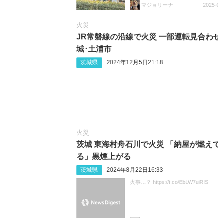
マジョリーナ
2025-
火災
JR常磐線の沿線で火災 一部運転見合わせ
城･土浦市
茨城県
2024年12月5日21:18
火災
茨城 東海村舟石川で火災 「納屋が燃え
る」黒煙上がる
茨城県
2024年8月22日16:33
火事…？ https://t.co/EbLW7uiRIS