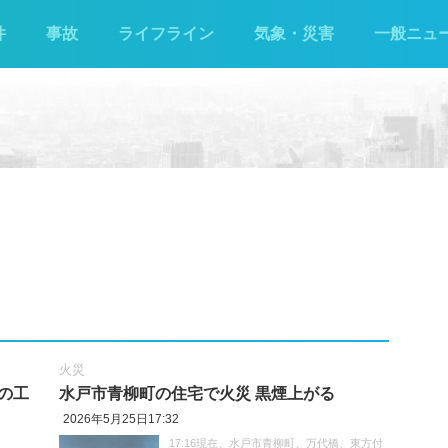
件
事故
ライフライン
気象・災害
一般ニュ
火災
の工
水戸市青柳町の住宅で火災 黒煙上がる
2026年5月25日17:32
17:16現在、水戸市青柳町、万代橋、東方付