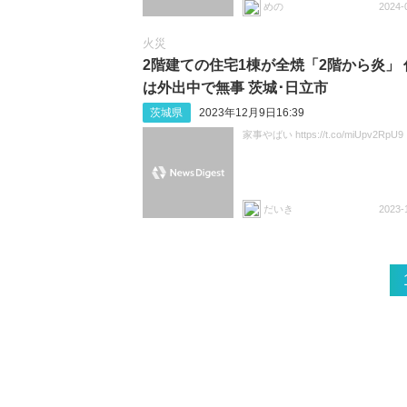
めの
2024-
火災
2階建ての住宅1棟が全焼「2階から炎」 
は外出中で無事 茨城･日立市
茨城県
2023年12月9日16:39
家事やばい https://t.co/miUpv2RpU9
だいき
2023-