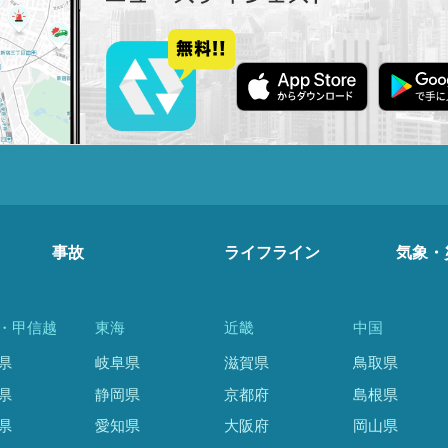
事故
ライフライン
気象・
・甲信越
東海
近畿
中国
県
岐阜県
滋賀県
鳥取県
県
静岡県
京都府
島根県
県
愛知県
大阪府
岡山県