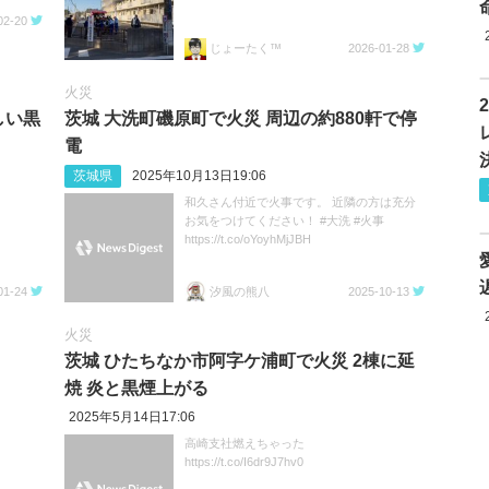
02-20
じょーたく™
2026-01-28
火災
しい黒
茨城 大洗町磯原町で火災 周辺の約880軒で停
電
茨城県
2025年10月13日19:06
和久さん付近で火事です。 近隣の方は充分
お気をつけてください！ #大洗 #火事
https://t.co/oYoyhMjJBH
01-24
汐風の熊八
2025-10-13
火災
茨城 ひたちなか市阿字ケ浦町で火災 2棟に延
焼 炎と黒煙上がる
2025年5月14日17:06
高崎支社燃えちゃった
https://t.co/I6dr9J7hv0