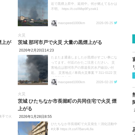
近で黒煙上昇中、延焼中。何が燃えてるかは
不明。 https://t.co/Wbp9Fyzwk1
maxspeed1000km
2026-05-25
火災
煙上が
茨城 那珂市戸で火災 大量の黒煙上がる
2026年2月20日14:23
たまたま通過しましたが黒煙がすごい事にな
ってます。付近のかたご注意ください。 災
害地点は那珂市戸の県道長沢水戸線沿い付
近。 災害地点 / 車両火災事案 〒311-0122 茨
城県那珂市戸 https://t.co/MP5pIIElbP
maxspeed1000km
2026-02-20
https://t.co/OThMcSuW4u
火災
茨城 ひたちなか市長堀町の共同住宅で火災 煙
上がる
裏手で火
2026年1月28日8:55
ひたちなか市長堀町で火災発生！消化活動中
#火事 https://t.co/I7Baru4L8a