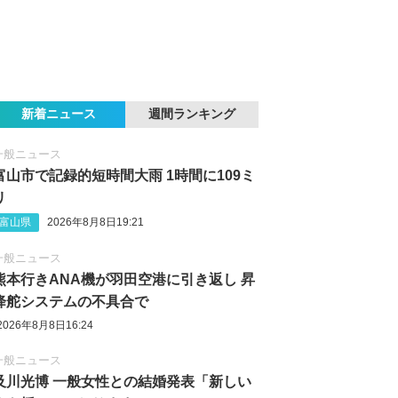
新着ニュース
週間ランキング
一般ニュース
富山市で記録的短時間大雨 1時間に109ミ
リ
富山県
2026年8月8日19:21
一般ニュース
熊本行きANA機が羽田空港に引き返し 昇
降舵システムの不具合で
2026年8月8日16:24
一般ニュース
及川光博 一般女性との結婚発表「新しい