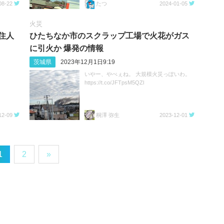
08-22
たつ
2024-01-05
火災
住人
ひたちなか市のスクラップ工場で火花がガス
に引火か 爆発の情報
茨城県
2023年12月1日9:19
いやー、やべぇね。 大規模火災っぽいわ。
https://t.co/JFTpsM5QZl
12-09
桐澤 弥生
2023-12-01
1
2
»