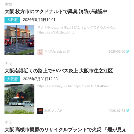
事故
大阪 枚方市のマクドナルドで異臭 消防が確認中
大阪府
2026年8月6日19:01
マクド取ったから来たけどこれピックできるんやろか…
https://t.co/JMxSpLyUmE
らぴ🐰(rapisan🐰)
2026-08-06
火災
大阪南港近くの路上でEVバス炎上 大阪市住之江区
大阪府
2026年7月31日12:33
https://t.co/h8nay5POd7 https://t.co/BLPHE4Bm7h
配車マンA君
2026-07-31
火災
大阪 高槻市梶原のリサイクルプラントで火災 「煙が見え