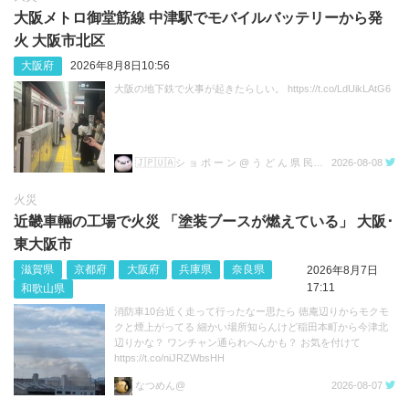
大阪メトロ御堂筋線 中津駅でモバイルバッテリーから発
火 大阪市北区
大阪府
2026年8月8日10:56
大阪の地下鉄で火事が起きたらしい。 https://t.co/LdUikLAtG6
🇯🇵🇺🇦シ ョ ボ ー ン @ う ど ん 県 民💙💛
2026-08-08
火災
近畿車輛の工場で火災 「塗装ブースが燃えている」 大阪･
東大阪市
滋賀県
京都府
大阪府
兵庫県
奈良県
2026年8月7日
17:11
和歌山県
消防車10台近く走って行ったなー思たら 徳庵辺りからモクモ
クと煙上がってる 細かい場所知らんけど稲田本町から今津北
辺りかな？ ワンチャン通られへんかも？ お気を付けて
https://t.co/niJRZWbsHH
なつめん@
2026-08-07