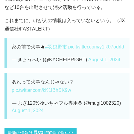
など10台を出動させて消火活動を行っている。
これまでに、けが人の情報は入っていないという。（JX
通信社/FASTALERT）
家の前で火事🔥
#羽曳野市
pic.twitter.com/y1R07odrld
— きょうへい (@KYOHEIBRIGHT)
August 1, 2024
あれって火事なんじゃない？
pic.twitter.com/kK1lBhSK9w
— むぎ120%ゆいちゃフル専用🐯 (@mugi1002320)
August 1, 2024
最新の情報は
で提供中