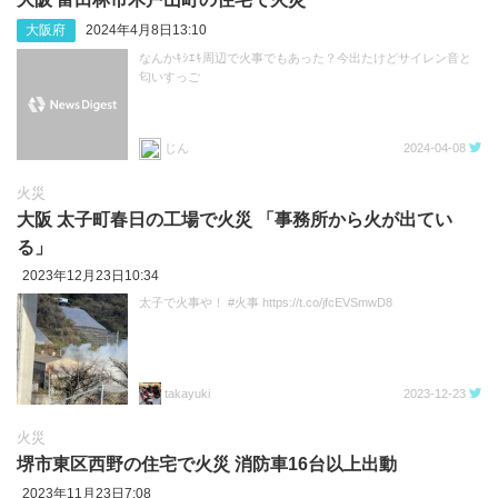
大阪府
2024年4月8日13:10
なんかｷｼｴｷ周辺で火事でもあった？今出たけどサイレン音と
匂いすっご
じん
2024-04-08
火災
大阪 太子町春日の工場で火災 「事務所から火が出てい
る」
2023年12月23日10:34
太子で火事や！ #火事 https://t.co/jfcEVSmwD8
takayuki
2023-12-23
火災
堺市東区西野の住宅で火災 消防車16台以上出動
2023年11月23日7:08