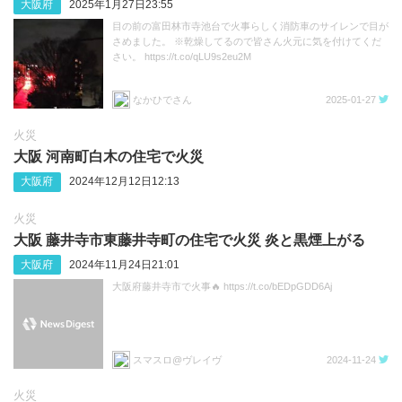
大阪府
2025年1月27日23:55
目の前の富田林市寺池台で火事らしく消防車のサイレンで目が
さめました。 ※乾燥してるので皆さん火元に気を付けてくだ
さい。 https://t.co/qLU9s2eu2M
なかひでさん
2025-01-27
火災
大阪 河南町白木の住宅で火災
大阪府
2024年12月12日12:13
火災
大阪 藤井寺市東藤井寺町の住宅で火災 炎と黒煙上がる
大阪府
2024年11月24日21:01
大阪府藤井寺市で火事🔥 https://t.co/bEDpGDD6Aj
スマスロ@ヴレイヴ
2024-11-24
火災