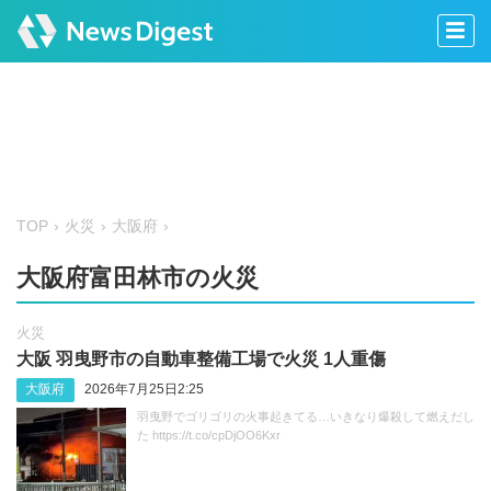
TOP
火災
大阪府
大阪府富田林市の火災
火災
大阪 羽曳野市の自動車整備工場で火災 1人重傷
大阪府
2026年7月25日2:25
羽曳野でゴリゴリの火事起きてる…いきなり爆殺して燃えだし
た https://t.co/cpDjOO6Kxr