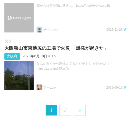
朝から火事現場に遭遇…。 https://t.co/Hvsxvzxd3h
せっちゃん
2023-11-23
火災
大阪狭山市東池尻の工場で火災 「爆発が起きた」
大阪府
2023年6月18日20:09
なんか近くから黒煙出てるんやが！？（伝わらん）
https://t.co/ctu6JFzclW
アーニャ
2023-06-18
1
2
»