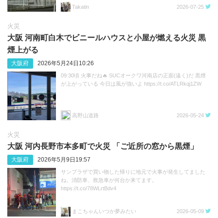
Takatin
2026-07-25
火災
大阪 河南町白木でビニールハウスと小屋が燃える火災 黒
煙上がる
大阪府
2026年5月24日10:26
09:30頃 火事だね🔥 SUCオークワ河南店の正面(遠く)だ 黒煙
が上がっている 今日は風が強いよ https://t.co/ATLRkqj1ZW
高野山道路
2026-05-24
火災
大阪 河内長野市本多町で火災 「ご近所の窓から黒煙」
大阪府
2026年5月9日19:57
サンプラザで買い物した帰りに地元で火事が発生してました
ね。消防車、救急車が何台か来てます。
https://t.co/78WLrtBdv4
まこちゃんいつか夢みたい
2026-05-09