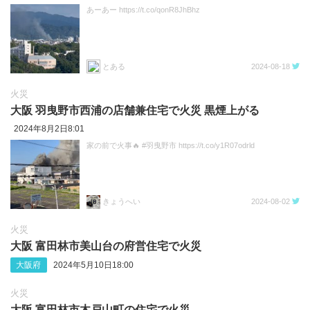
あーあー https://t.co/qonR8JhBhz
とある
2024-08-18
火災
大阪 羽曳野市西浦の店舗兼住宅で火災 黒煙上がる
2024年8月2日8:01
家の前で火事🔥 #羽曳野市 https://t.co/y1R07odrld
きょうへい
2024-08-02
火災
大阪 富田林市美山台の府営住宅で火災
大阪府
2024年5月10日18:00
火災
大阪 富田林市木戸山町の住宅で火災