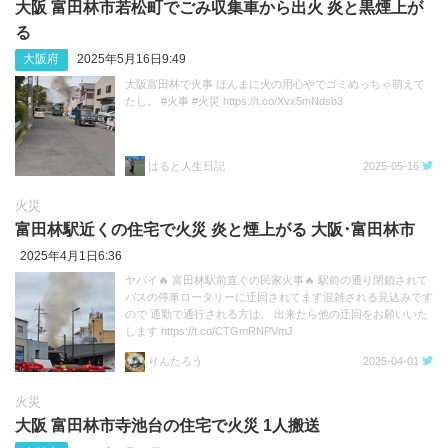
大阪 富田林市若松町でごみ収集車から出火 炎と黒煙上が
る
大阪府
2025年5月16日9:49
大阪富田林で火事 ほんまに火の用心やでゴミめっちゃ萌えて
たし。 #火事 #火災 https://t.co/Xvx5mNdsb3
はると人生日記
2025-05-16
火災
富田林駅近くの住宅で火災 炎と煙上がる 大阪･富田林市
2025年4月1日6:36
ヤバイ🔥 富田林駅前直ぐの民家火事🔥 駅前の通り閉鎖されて
バスの停車ロータリーに迂回されてます混雑される見込みです
ので 通勤で通行される方は、 出来たら他の迂回をお願いいた
します https://t.co/CTGmRNPVmJ
りんたろう
2025-04-01
火災
大阪 富田林市寺池台の住宅で火災 1人搬送