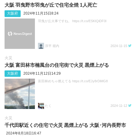
大阪 羽曳野市羽曳が丘で住宅全焼 1人死亡
大阪府
2024年11月15日8:24
羽曳が丘火事ですね。 https://t.co/ESKIQiDF0l
淳平 堀内
2024-11-15
火災
大阪 富田林市楠風台の住宅街で火災 黒煙上がる
大阪府
2024年11月12日14:29
富田林めちゃ燃えてる https://t.co/EJy8rDiMG8
たく
2024-11-12
火災
千代田駅近くの住宅で火災 黒煙上がる 大阪･河内長野市
2024年8月18日16:47