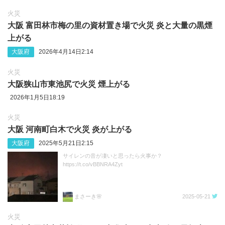
火災
大阪 富田林市梅の里の資材置き場で火災 炎と大量の黒煙
上がる
大阪府
2026年4月14日2:14
火災
大阪狭山市東池尻で火災 煙上がる
2026年1月5日18:19
火災
大阪 河南町白木で火災 炎が上がる
大阪府
2025年5月21日2:15
サイレンの音が凄いと思ったら火事か？
https://t.co/vBBNRA4Zyt
まさーき🌸
2025-05-21
火災