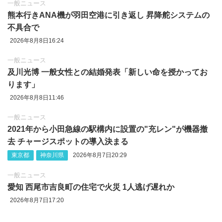
一般ニュース
熊本行きANA機が羽田空港に引き返し 昇降舵システムの
不具合で
2026年8月8日16:24
一般ニュース
及川光博 一般女性との結婚発表「新しい命を授かってお
ります」
2026年8月8日11:46
一般ニュース
2021年から小田急線の駅構内に設置の"充レン"が機器撤
去 チャージスポットの導入決まる
東京都
神奈川県
2026年8月7日20:29
一般ニュース
愛知 西尾市吉良町の住宅で火災 1人逃げ遅れか
2026年8月7日17:20