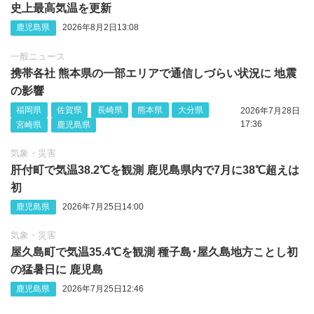
史上最高気温を更新
鹿児島県
2026年8月2日13:08
一般ニュース
携帯各社 熊本県の一部エリアで通信しづらい状況に 地震
の影響
福岡県
佐賀県
長崎県
熊本県
大分県
2026年7月28日
17:36
宮崎県
鹿児島県
気象・災害
肝付町で気温38.2℃を観測 鹿児島県内で7月に38℃超えは
初
鹿児島県
2026年7月25日14:00
気象・災害
屋久島町で気温35.4℃を観測 種子島･屋久島地方ことし初
の猛暑日に 鹿児島
鹿児島県
2026年7月25日12:46