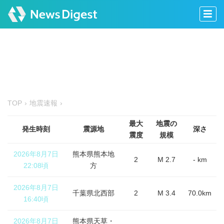
TOP
地震速報
最大
地震の
発生時刻
震源地
深さ
震度
規模
2026年8月7日
熊本県熊本地
2
M 2.7
- km
22:08頃
方
2026年8月7日
千葉県北西部
2
M 3.4
70.0km
16:40頃
2026年8月7日
熊本県天草・