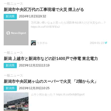
一般ニュース
新潟市中央区万代の工事現場で火災 煙上がる
新潟県
2024年1月23日9:32
万代凄い煙いなぁと思ったら消防車4台来たけど火災なの…？
https://t.co/FXYB7iFEs2
リタポル
2024-01-23
一般ニュース
新潟 上越市と新潟市などの計1400戸で停電 東北電力
新潟県
2023年12月22日13:19
一般ニュース
新潟市中央区姥ヶ山のスーパーで火災 「2階から火」
新潟県
2023年12月20日10:25
ムサシ何かあった？ https://t.co/0vIhjMSgwX