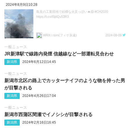
2024年8月9日10:28
島見の工業団地で結構な火災っぽい🔥😱 #CH2020
https://t.co/lSjdQu53R3
WRX☆tom(フィゲ永遠)
2024-08-09
一般ニュース
JR新津駅で線路内発煙 信越線など一部運転見合わせ
新潟県
2024年6月12日14:45
一般ニュース
新潟市北区の路上でカッターナイフのような物を持った男
が目撃される
新潟県
2024年4月26日17:04
一般ニュース
新潟市西蒲区間瀬でイノシシが目撃される
新潟県
2024年2月16日16:45