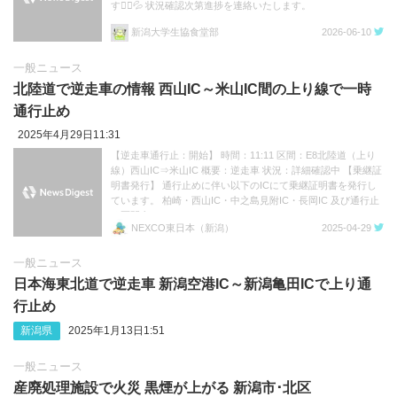
す🙇‍♂️💦 状況確認次第進捗を連絡いたします。
新潟大学生協食堂部
2026-06-10
一般ニュース
北陸道で逆走車の情報 西山IC～米山IC間の上り線で一時
通行止め
2025年4月29日11:31
【逆走車通行止：開始】 時間：11:11 区間：E8北陸道（上り
線）西山IC⇒米山IC 概要：逆走車 状況：詳細確認中 【乗継証
明書発行】 通行止めに伴い以下のICにて乗継証明書を発行し
ています。 柏崎・西山IC・中之島見附IC・長岡IC 及び通行止
め区間内のIC
NEXCO東日本（新潟）
2025-04-29
一般ニュース
日本海東北道で逆走車 新潟空港IC～新潟亀田ICで上り通
行止め
新潟県
2025年1月13日1:51
一般ニュース
産廃処理施設で火災 黒煙が上がる 新潟市･北区