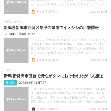
た。 イノシシに遭遇したら、むやみに近寄らず、イノシシか
ら見えない場所へ慌てずゆっくり避難しましょう。
新潟市西蒲区役所
2023-10-30
一般ニュース
新潟県新潟市西蒲区巻甲の県道でイノシシの目撃情報
2023年10月30日10:46
【イノシシ出没情報（注意喚起）】 １０月２９日（日）午後
２３時１５分頃、巻甲地内県道横山・巻線（横山バイパス）、
館之城交差点で、イノシシを目撃したという情報がありまし
た。 イノシシに遭遇したら、むやみに近寄らず、イノシシか
ら見えない場所へ慌てずゆっくり避難しましょう。
新潟市西蒲区役所
2023-10-30
一般ニュース
新潟 新発田市丑首で男性がクマにおそわれけが 1人搬送
新潟県
2023年9月28日7:27
【熊による人身被害がありました】 9月28日(木曜日)6時00分
頃、丑首地内(集落内民家裏の藪）でクマ1頭（体長：１ｍ程
度、移動方向：不明）による人身被害がありました。。 まだ
周囲に潜んでいる可能性があります。付近に外出する際は十分
にご注意ください。 詳しい場所について
新発田市危機管理
2023-09-28