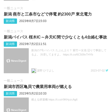
一般ニュース
新潟 燕市と三条市などで停電 約2300戸 東北電力
新潟県
2023年8月7日15:03
一般ニュース
新潟バイパス 桜木IC～弁天IC間で少なくとも4台絡む事故
新潟県
2023年7月2日11:51
新潟の7号バイパス たぶん上り？ 紫竹ー女池 辺りで事故して
るよ。 渋滞してますよ。 https://t.co/6C509xTHYb
謎野 ひでよし
2023-07-02
一般ニュース
新潟市西区亀貝で農業用車両が燃える
新潟県
2023年5月2日10:33
燃える耕運機 https://t.co/r9KHyzcAg6