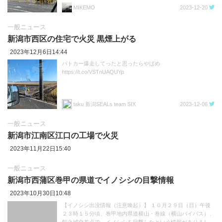
MIKEMO
2023-12-20
一般ニュース
新潟市西区の住宅で火災 黒煙上がる
2023年12月6日14:44
パトカー爆走してったと思ったらやばめ
https://t.co/VSTnUAQUYp
taku 新潟SEALs team SIX
2023-12-06
一般ニュース
新潟市江南区江口の工場で火災
2023年11月22日15:40
一般ニュース
新潟市西蒲区巻甲の県道でイノシシの目撃情報
2023年10月30日10:48
【イノシシ出没情報（注意喚起）】 １０月２９日（日）午後
２３時１５分頃、巻甲地内県道横山・巻線（横山バイパス）、
館之城交差点で、イノシシを目撃したという情報がありまし