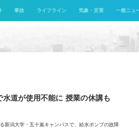
件
事故
ライフライン
気象・災害
一般ニュ
で水道が使用不能に 授業の休講も
ある新潟大学・五十嵐キャンパスで、給水ポンプの故障