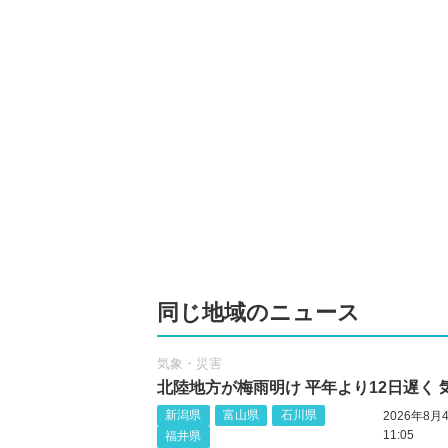
同じ地域のニュース
気象・災害
北陸地方が梅雨明け 平年より12日遅く 
新潟県
富山県
石川県
2026年8月
11:05
福井県