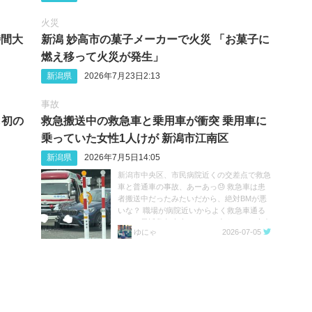
火災
時間大
新潟 妙高市の菓子メーカーで火災 「お菓子に
燃え移って火災が発生」
新潟県
2026年7月23日2:13
事故
し初の
救急搬送中の救急車と乗用車が衝突 乗用車に
乗っていた女性1人けが 新潟市江南区
新潟県
2026年7月5日14:05
新潟市中央区、市民病院近くの交差点で救急
車と普通車の事故、あーあっ😓 救急車は患
者搬送中だったみたいだから、絶対BMが悪
いな？ 職場が病院近いからよく救急車通る
けど、最近救急車来てるのに止まらない車多
ゆにゃ
2026-07-05
すぎ。 救急車優先！絶対！！
https://t.co/3n36g2eYRP