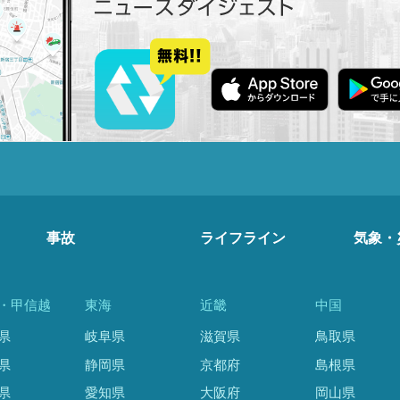
事故
ライフライン
気象・
・甲信越
東海
近畿
中国
県
岐阜県
滋賀県
鳥取県
県
静岡県
京都府
島根県
県
愛知県
大阪府
岡山県