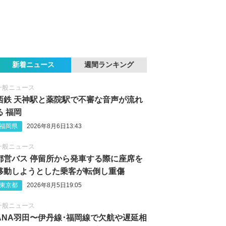
新着ニュース
週間ランキング
一般ニュース
西鉄 天神駅と薬院駅で不審な音声が流れ
る 福岡
福岡県
2026年8月6日13:43
一般ニュース
都営バス 停留所から発車する際に座席を
移動しようとした乗客が転倒し重傷
東京都
2026年8月5日19:05
一般ニュース
ANA羽田〜伊丹線･福岡線で欠航や遅延相