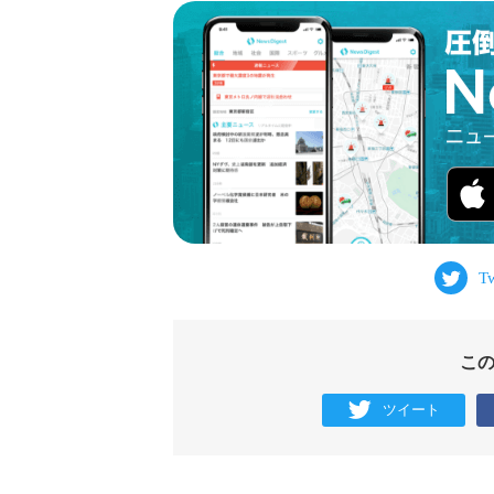
こ
ツイート