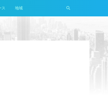
ース
地域