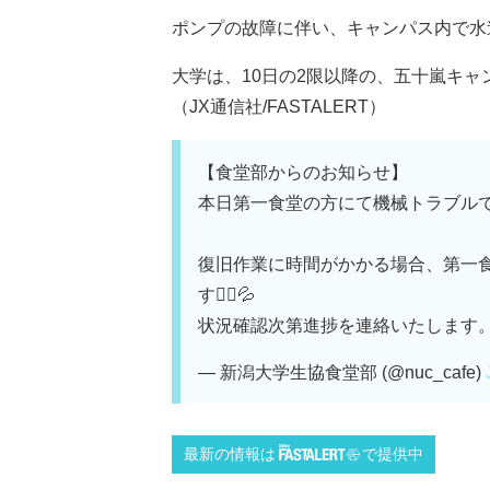
ポンプの故障に伴い、キャンパス内で水
大学は、10日の2限以降の、五十嵐キ
（JX通信社/FASTALERT）
【食堂部からのお知らせ】
本日第一食堂の方にて機械トラブル
復旧作業に時間がかかる場合、第一
す🙇‍♂️💦
状況確認次第進捗を連絡いたします
— 新潟大学生協食堂部 (@nuc_cafe)
最新の情報は
で提供中