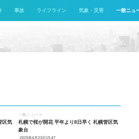
件
事故
ライフライン
気象・災害
一般ニュ
一般ニュース
管区気
札幌で桜が開花 平年より8日早く 札幌管区気
象台
2025年4月23日15:47