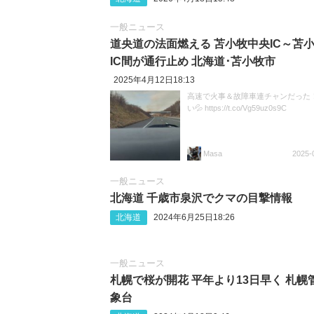
一般ニュース
道央道の法面燃える 苫小牧中央IC～苫
IC間が通行止め 北海道･苫小牧市
2025年4月12日18:13
高速で火事＆故障車連チャンだった！
い💦 https://t.co/Vg59uz0s9C
Masa
2025-
一般ニュース
北海道 千歳市泉沢でクマの目撃情報
北海道
2024年6月25日18:26
一般ニュース
札幌で桜が開花 平年より13日早く 札幌
象台