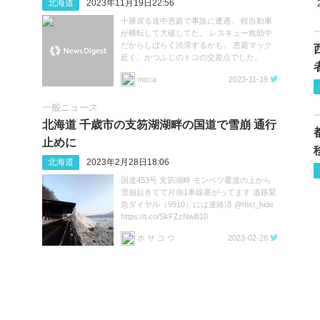
北海道
2023年11月19日22:56
十勝戻る途中恵庭で事故に遭遇。 軽自動車
が横転して大破してた。 レスキュー救助中
だからしばらく渋滞するかも。 恵庭マック
近く、かつふじのトコの交差点でした。
https://t.co/fbb8HppGmW
moca
2023-11-19
一般ニュース
北海道 千歳市の支笏湖湖畔の国道で雪崩 通行
止めに
北海道
2023年2月28日18:06
国道453号 支笏湖畔 モンベツ覆道の上から
雪崩起きてて片側1車線塞がってます 道路緊
急ダイヤル（9910）には連絡済 @mst_hide
https://t.co/SkFZzNwB10
ホ サ コ ウ
2023-02-28