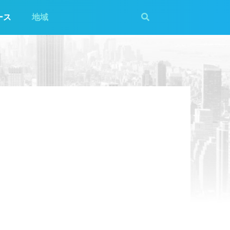
ース
地域