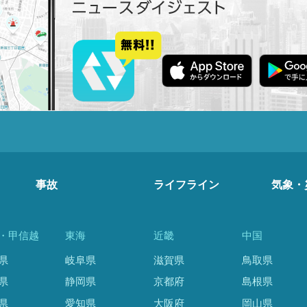
事故
ライフライン
気象・
・甲信越
東海
近畿
中国
県
岐阜県
滋賀県
鳥取県
県
静岡県
京都府
島根県
県
愛知県
大阪府
岡山県