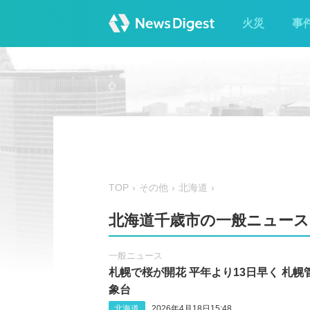
火災
事
TOP
その他
北海道
北海道千歳市の一般ニュース
一般ニュース
札幌で桜が開花 平年より13日早く 札幌
象台
北海道
2026年4月18日15:48