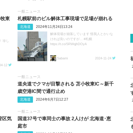
一般ニュース
小牧東
札幌駅前のビル解体工事現場で足場が崩れる
北海道
2024年11月24日13:24
解体現場が崩落しています 怪我人とかいな
ければ良いのですが… #札幌
 珍し
https://t.co/SRWqjhDOyA
Sabami
2024-11-24
04-12
一般ニュース
道央道でクマが目撃される 苫小牧東IC～新千
歳空港IC間で通行止め
北海道
2024年6月7日12:27
一般ニュース
管区気
国道37号で車同士の事故 2人けが 北海道･恵
庭市