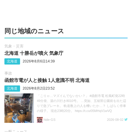
同じ地域のニュース
気象・災害
北海道 十勝岳が噴火 気象庁
北海道
2026年8月6日14:39
事故
函館市電が人と接触 1人意識不明 北海道
北海道
2026年8月2日23:52
「こりゃ…マズイんでないかい？」 #函館市電 松風町発22時
49分発、湯の川行き8010号。 …突如、五稜郭公園前を出た辺
りで急ブレーキ。 軌道敷上の人を轢いたか…？ しばらく停車
の様子。 現在23時20分。 https://t.co/05MHqV1wVQ
hide‐GS
2026-08-02
一般ニュース