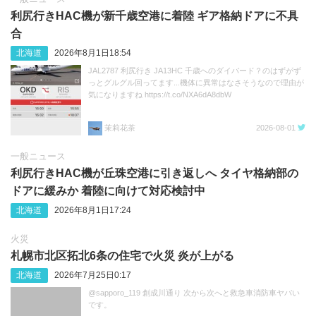
利尻行きHAC機が新千歳空港に着陸 ギア格納ドアに不具
合
北海道
2026年8月1日18:54
JAL2787 利尻行き JA13HC 千歳へのダイバード？のはずがず
っとグルグル回ってます...機体に異常はなさそうなので理由が
気になりますね https://t.co/NXA6dA8dbW
茉莉花茶
2026-08-01
一般ニュース
利尻行きHAC機が丘珠空港に引き返しへ タイヤ格納部の
ドアに緩みか 着陸に向けて対応検討中
北海道
2026年8月1日17:24
火災
札幌市北区拓北6条の住宅で火災 炎が上がる
北海道
2026年7月25日0:17
@sapporo_119 創成川通り 次から次へと救急車消防車ヤバい
です。