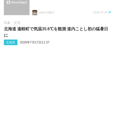
sadios11🦁🍖
2026-07-24
気象・災害
北海道 遠軽町で気温35.6℃を観測 道内ことし初の猛暑日
に
北海道
2026年7月17日11:37