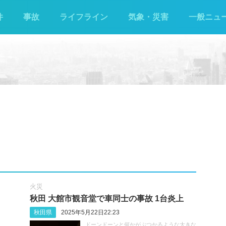
件
事故
ライフライン
気象・災害
一般ニュ
火災
秋田 大館市観音堂で車同士の事故 1台炎上
秋田県
2025年5月22日22:23
ドーンドーンと何かがぶつかるような大きな