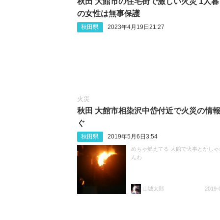
秋田 大館市の住宅街で激しい火災 1人
の女性は無事保護
秋田県
2023年4月19日21:27
火災
秋田 大館市相染沢中岱付近で火災の情
ぐ
秋田県
2019年5月6日3:54
めちゃ燃えてる 大館で火事とかしゃ
んわ
山城太郎
2019-