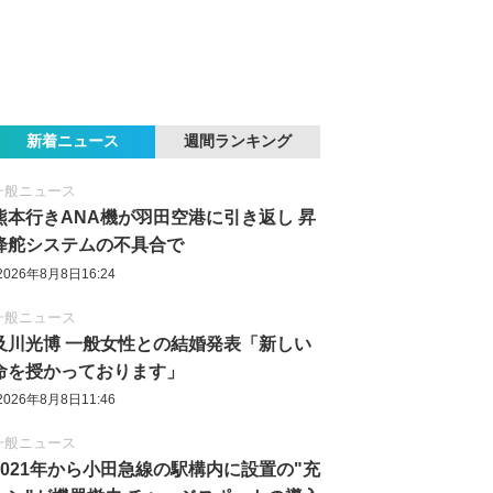
新着ニュース
週間ランキング
一般ニュース
熊本行きANA機が羽田空港に引き返し 昇
降舵システムの不具合で
2026年8月8日16:24
一般ニュース
及川光博 一般女性との結婚発表「新しい
命を授かっております」
2026年8月8日11:46
一般ニュース
2021年から小田急線の駅構内に設置の"充