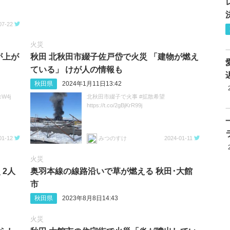
07-22
火災
が上が
秋田 北秋田市綴子佐戸岱で火災 「建物が燃え
ている」 けが人の情報も
秋田県
2024年1月11日13:42
cW4j
北秋田市綴子で火事 #拡散希望
https://t.co/2gBjKrR99j
01-12
みつのすけ
2024-01-11
火災
 2人
奥羽本線の線路沿いで草が燃える 秋田･大館
市
秋田県
2023年8月8日14:43
火災