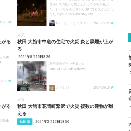
音がしで2階から煙が上がってるのが見え
た。行ってみると車から凄い煙と火が上がっ
てた https://t.co/AU0XNMyJJV
01-16
Doーモー・ケイスケ・デーＳ
2025-05-22
火災
上がる
秋田 大館市中道の住宅で火災 炎と黒煙が上が
る
2024年8月15日8:26
ら火事
H
秋田県大館市で火事です。
https://t.co/UdxHWdbVHU
12-12
からしび
2024-08-15
火災
上がる
秋田 大館市花岡町繋沢で火災 複数の建物が燃
える
消防車
秋田県
2024年3月12日18:56
。