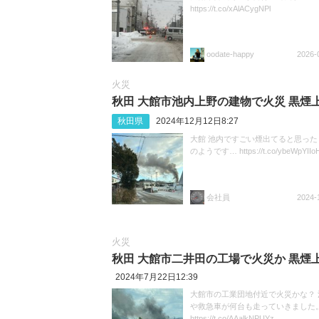
https://t.co/xAlACygNPl
oodate-happy
2026-
火災
秋田 大館市池内上野の建物で火災 黒煙
秋田県
2024年12月12日8:27
大館 池内ですごい煙出てると思った
のようです… https://t.co/ybeWpYIIo
会社員
2024-
火災
秋田 大館市二井田の工場で火災か 黒煙
2024年7月22日12:39
大館市の工業団地付近で火災かな？ 
や救急車が何台も走っていきました
https://t.co/AAalkNPUYz