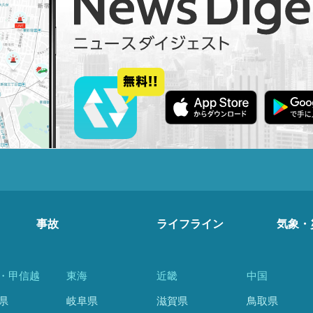
事故
ライフライン
気象・
・甲信越
東海
近畿
中国
県
岐阜県
滋賀県
鳥取県