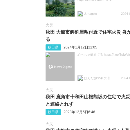
J.magpie
2024-
火災
秋田 大館市餌釣屋敷付近で住宅火災 炎
る
秋田県
2024年1月12日22:05
めっちゃ燃えてる https://t.co/8siWyf
ほんだ@マキタ沼
2024-
火災
秋田 鹿角市十和田山根熊坂の住宅で火災
と連絡とれず
秋田県
2023年12月5日6:46
火災