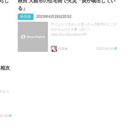
暮らし
秋田 大館市の住宅街で火災「炎が噴出してい
る」
秋田県
2023年4月19日20:52
サイレンうるさいと思ったら大館市のどこか
わからんけど火事っぽい！
https://t.co/Qyng9vcnYF
抹茶🍵
2023-04-19
報相次
れなら
05-06