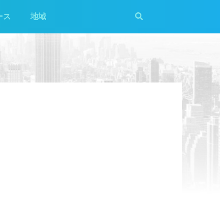
ース
地域