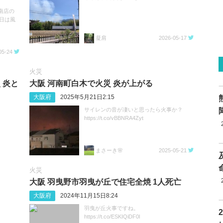
河南店の
今日は風
凝肩
2026-05-17
05-24
火災
 炎と
大阪 河南町白木で火災 炎が上がる
大阪府
2025年5月21日2:15
サイレンの音が凄いと思ったら火事か？
https://t.co/vBBNRA4Zyt
まさーき🌸
2025-05-21
火災
大阪 羽曳野市羽曳が丘で住宅全焼 1人死亡
大阪府
2024年11月15日8:24
羽曳が丘火事ですね。
https://t.co/ESKIQiDF0l