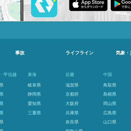
事故
ライフライン
気象・
・甲信越
東海
近畿
中国
県
岐阜県
滋賀県
鳥取県
県
静岡県
京都府
島根県
県
愛知県
大阪府
岡山県
県
三重県
兵庫県
広島県
県
奈良県
山口県