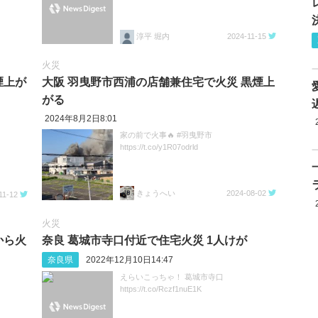
淳平 堀内
2024-11-15
火災
煙上が
大阪 羽曳野市西浦の店舗兼住宅で火災 黒煙上
がる
2024年8月2日8:01
家の前で火事🔥 #羽曳野市
https://t.co/y1R07odrld
きょうへい
2024-08-02
11-12
火災
から火
奈良 葛城市寺口付近で住宅火災 1人けが
奈良県
2022年12月10日14:47
えらいこっちゃ！ 葛城市寺口
https://t.co/Rczf1nuE1K