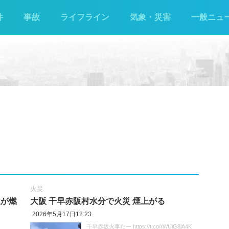
件
事故
ライフライン
気象・災害
一般ニュ
火災
屋が燃
大阪 千早赤阪村水分で火災 煙上がる
2026年5月17日12:23
千早赤坂火事だー https://t.co/rWUlG8iA4K