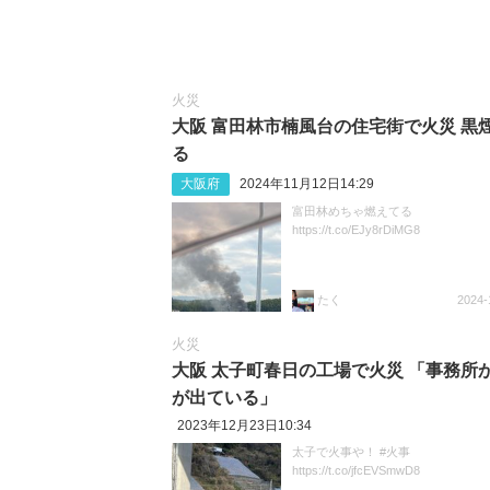
火災
大阪 富田林市楠風台の住宅街で火災 黒
る
大阪府
2024年11月12日14:29
富田林めちゃ燃えてる
https://t.co/EJy8rDiMG8
たく
2024-
火災
大阪 太子町春日の工場で火災 「事務所
が出ている」
2023年12月23日10:34
太子で火事や！ #火事
https://t.co/jfcEVSmwD8