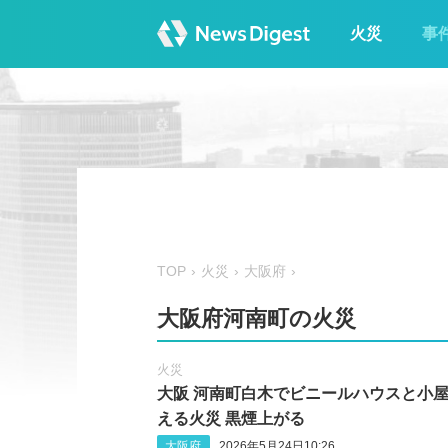
火災
事
TOP
火災
大阪府
大阪府河南町の火災
火災
大阪 河南町白木でビニールハウスと小
える火災 黒煙上がる
大阪府
2026年5月24日10:26