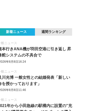
新着ニュース
週間ランキング
一般ニュース
熊本行きANA機が羽田空港に引き返し 昇
降舵システムの不具合で
2026年8月8日16:24
一般ニュース
及川光博 一般女性との結婚発表「新しい
命を授かっております」
2026年8月8日11:46
一般ニュース
2021年から小田急線の駅構内に設置の"充