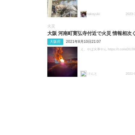
takayuki
2023-
火災
大阪 河南町寛弘寺付近で火災 情報相次
大阪府
2021年8月10日21:07
え、やば火事やん https://t.co/wDUJI
けんと
2021-