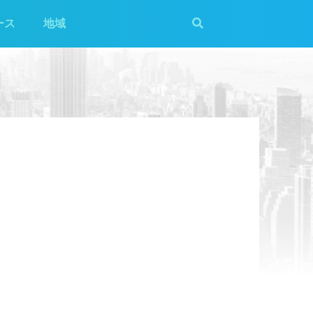
ース
地域