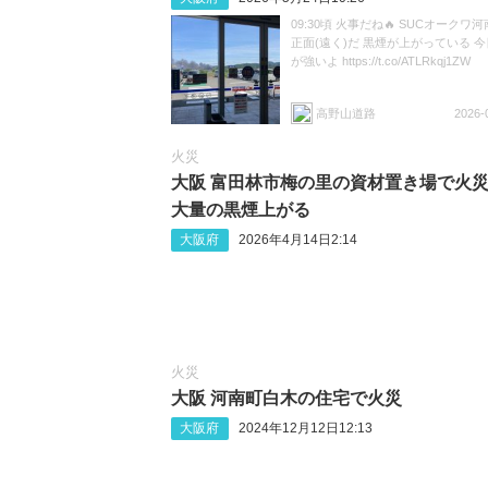
09:30頃 火事だね🔥 SUCオークワ
正面(遠く)だ 黒煙が上がっている 
が強いよ https://t.co/ATLRkqj1ZW
高野山道路
2026-
火災
大阪 富田林市梅の里の資材置き場で火災
大量の黒煙上がる
大阪府
2026年4月14日2:14
火災
大阪 河南町白木の住宅で火災
大阪府
2024年12月12日12:13