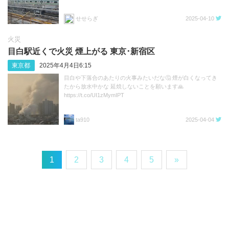
せせらぎ
2025-04-10
火災
目白駅近くで火災 煙上がる 東京･新宿区
東京都
2025年4月4日6:15
目白や下落合のあたりの火事みたいだな🤔 煙が白くなってき
たから放水中かな 延焼しないことを願います🙏
https://t.co/UI1zMymIPT
ta910
2025-04-04
1
2
3
4
5
»