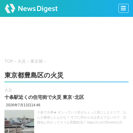
TOP
火災
東京都
東京都豊島区の火災
火災
十条駅近くの住宅街で火災 東京‪･‬北区
2026年7月13日14:46
十条で火事🔥 ボンっていう音がちょっと前にしたそうで、な
んか爆発したんかな？ すでに外から火は見えてないので、沈
静化に向かってそうな雰囲気🤔？ https://t.co/72DvAUUzZl