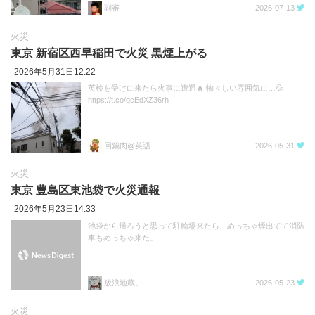
副審
2026-07-13
火災
東京 新宿区西早稲田で火災 黒煙上がる
2026年5月31日12:22
英検を受けに来たら火事に遭遇🔥 物々しい雰囲気に…💦
https://t.co/qcEdXZ36rh
回鍋肉@英語
2026-05-31
火災
東京 豊島区東池袋で火災通報
2026年5月23日14:33
池袋から帰ろうと思って駐輪場来たら、めっちゃ煙出てて消防
車もめっちゃ来た。
放浪地蔵。
2026-05-23
火災