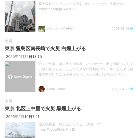
新大塚ピックドロップは気をつけてください！火事やばい
https://t.co/qKpj5W4NJ8
ジダンりゅう🐸🦌
2025-05-23
火災
東京 豊島区南長崎で火災 白煙上がる
2025年4月22日13:15
近くで火事！凄い数の消防車、パトカーだ。私は煙吸ってしま
い咳が止まらん！ここまで来ない距離なので、扉、窓しめて部
屋の中にいたほうが良さそう。 https://t.co/zcWD5g3KVE
Isamu Houda
2025-04-22
火災
東京 北区上中里で火災 黒煙上がる
2025年4月10日7:41
尾久駅付近…煙が上がってる。 火事…??
https://t.co/o690ZtPmH2