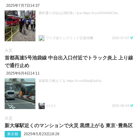
2025年7月7日14:37
要町通り20台は消防車いるw https://t.co/S4X440C5iu
ワイズ@イングリッド正座待機
2025-07-07
火災
首都高速5号池袋線 中台出入口付近でトラック炎上 上り線
で通行止め
2025年6月4日14:11
首都高で燃えてる https://t.co/A5eqiDybXs
けけけ
2025-06-04
火災
新大塚駅近くのマンションで火災 黒煙上がる 東京･豊島区
東京都
2025年5月23日18:26