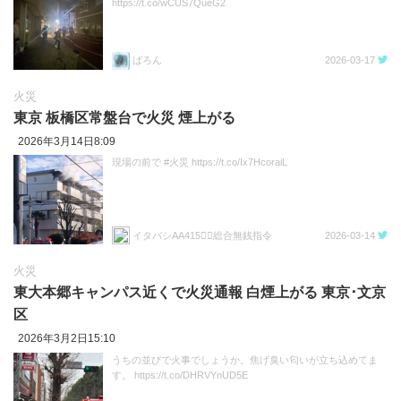
https://t.co/wCUS7QueG2
ばろん
2026-03-17
火災
東京 板橋区常盤台で火災 煙上がる
2026年3月14日8:09
現場の前で #火災 https://t.co/Ix7HcoraiL
イタバシAA415😵‍💫総合無銭指令
2026-03-14
火災
東大本郷キャンパス近くで火災通報 白煙上がる 東京･文京
区
2026年3月2日15:10
うちの並びで火事でしょうか。焦げ臭い匂いが立ち込めてま
す。 https://t.co/DHRVYnUD5E