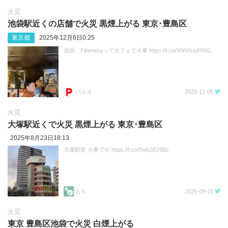
火災
池袋駅近くの店舗で火災 黒煙上がる 東京･豊島区
東京都
2025年12月6日0:25
池袋、Filomenaってカフェで火事 https://t.co/XNWIuuP85G
パルオ
2025-12-06
火災
大塚駅近くで火災 黒煙上がる 東京･豊島区
2025年8月23日18:13
大塚駅前 火事です https://t.co/0wbJj628Bc
もち
2025-08-23
火災
東京 豊島区池袋で火災 白煙上がる