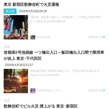
東京 新宿区歌舞伎町で火災通報
東京都
2026年5月10日20:20
消防車、救急車と騒がしい歌舞伎町。 この煙は火事か焼肉
か？ https://t.co/V2AyaWFbJc
chris-pastel
2026-05-10
火災
首都高5号池袋線 一ツ橋出入口～飯田橋出入口間で乗用車
が炎上 東京･千代田区
2026年4月26日21:57
首都高5号線で自動車が燃えてる。 早急な対応を望みます
https://t.co/a7ySA6rKmH
月刊TIMESオンライン
2026-04-26
火災
歌舞伎町でビル火災 煙上がる 東京･新宿区