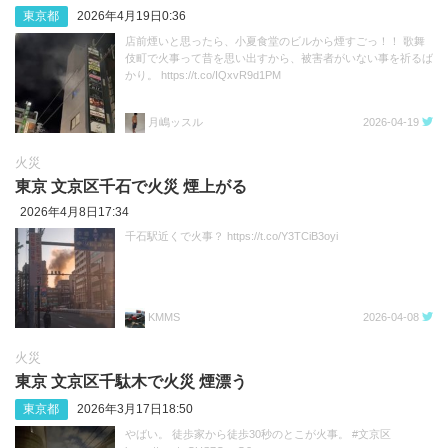
東京都
2026年4月19日0:36
店前煙いと思ったら、小夏食堂のビルから煙すごっ！！ 歌舞
伎町で火事って昔を思い出すから、被害者がいない事を祈るば
かり。 https://t.co/IQxvR9d1PM
月嶋ッスル
2026-04-19
火災
東京 文京区千石で火災 煙上がる
2026年4月8日17:34
千石駅近くで火事？ https://t.co/Y3TCiB3oyi
KMMS
2026-04-08
火災
東京 文京区千駄木で火災 煙漂う
東京都
2026年3月17日18:50
やばい。 徒歩家から徒歩30秒のとこが火事。 #文京区