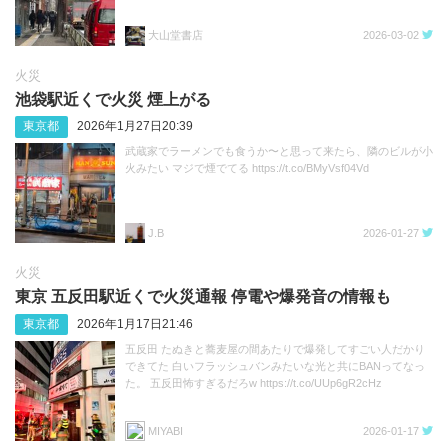
大山堂書店
2026-03-02
火災
池袋駅近くで火災 煙上がる
東京都
2026年1月27日20:39
武蔵家でラーメンでも食うか〜と思って来たら、隣のビルが小
火みたい マジで煙でてる https://t.co/BMyVsf04Vd
J.B
2026-01-27
火災
東京 五反田駅近くで火災通報 停電や爆発音の情報も
東京都
2026年1月17日21:46
五反田 たぬきと蕎麦屋の間あたりで爆発してすごい人だかり
できてた 白いフラッシュバンみたいな光と共にBANってなっ
た。 五反田怖すぎるだろw https://t.co/UUp6gR2cHz
MIYABI
2026-01-17