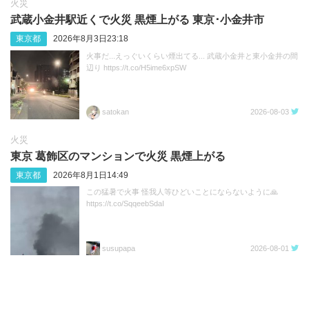
火災
武蔵小金井駅近くで火災 黒煙上がる 東京･小金井市
東京都
2026年8月3日23:18
火事だ...えっぐいくらい煙出てる... 武蔵小金井と東小金井の間
辺り https://t.co/H5ime6xpSW
satokan
2026-08-03
火災
東京 葛飾区のマンションで火災 黒煙上がる
東京都
2026年8月1日14:49
この猛暑で火事 怪我人等ひどいことにならないように🙏
https://t.co/SqqeebSdaI
susupapa
2026-08-01