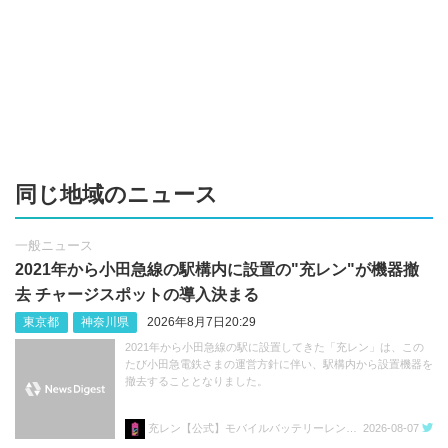
同じ地域のニュース
一般ニュース
2021年から小田急線の駅構内に設置の"充レン"が機器撤
去 チャージスポットの導入決まる
東京都
神奈川県
2026年8月7日20:29
2021年から小田急線の駅に設置してきた「充レン」は、この
たび小田急電鉄さまの運営方針に伴い、駅構内から設置機器を
撤去することとなりました。
充レン【公式】モバイルバッテリーレンタル
2026-08-07