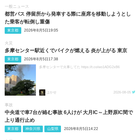
一般ニュース
都営バス 停留所から発車する際に座席を移動しようとし
た乗客が転倒し重傷
東京都
2026年8月5日19:05
火災
多摩センター駅近くでバイクが燃える 炎が上がる 東京
東京都
2026年8月5日17:38
多摩センターで火事してた https://t.co/wo1ADG2xB6
はかせ
2026-08-05
事故
中央道で車7台が絡む事故 6人けが 大月IC～上野原IC間で
上り通行止め
東京都
神奈川県
山梨県
2026年8月5日14:22