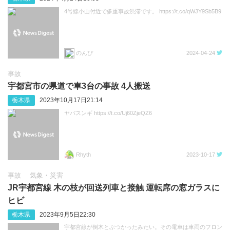
4号線小山付近で多重事故渋滞です。 https://t.co/qWJY9Sb5B9
のんぴ
2024-04-24
事故
宇都宮市の県道で車3台の事故 4人搬送
栃木県
2023年10月17日21:14
ヤバスンギ https://t.co/Uj60ZjeQZ6
Rhyth
2023-10-17
事故
気象・災害
JR宇都宮線 木の枝が回送列車と接触 運転席の窓ガラスに
ヒビ
栃木県
2023年9月5日22:30
宇都宮線が倒木とぶつかったみたい。その電車は車両のフロン