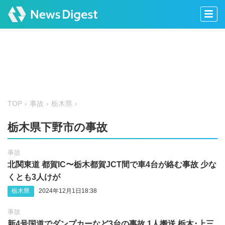
TOP
事故
栃木県
栃木県下野市の事故
事故
北関東道 都賀IC〜栃木都賀JCT間で車4台が絡む事故 少な
くとも3人けが
栃木県
2024年12月1日18:38
事故
新4号国道でダンプカーなど3台の事故 1人搬送 栃木･上三