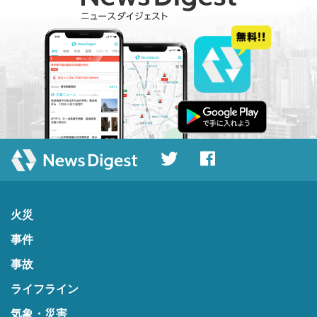
火災
事件
事故
ライフライン
気象・災害