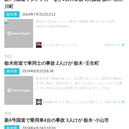
川町
栃木県
2024年7月31日13:12
新4上三川かみしょうぶ南登り側事故 ABCロジから渋滞
https://t.co/CbT5qhW5rr
やっすん@つーこんづら
2024-07-31
事故
栃木街道で車同士の事故 2人けが 栃木･壬生町
栃木県
2024年6月22日6:38
栃木街道で事故があって、1人寝てましたが、交差点の事故か
も 常に飛ばし過ぎなので、死んでもおかしくないマナーの悪
さです 80キロ以上が普通です 60キロまでだってのに
前の家のジジイ 死んじゃうまでの暇つぶし
2024-06-22
事故
新4号国道で乗用車4台の事故 3人けが 栃木･小山市
栃木県
2024年4月24日10:03