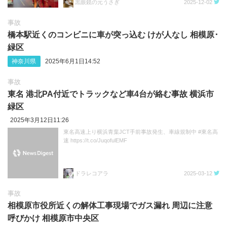
黒眼鏡の元うさぎ
2025-12-02
事故
橋本駅近くのコンビニに車が突っ込む けが人なし 相模原･
緑区
神奈川県
2025年6月1日14:52
事故
東名 港北PA付近でトラックなど車4台が絡む事故 横浜市
緑区
2025年3月12日11:26
東名高速上り横浜青葉JCT手前事故発生、車線規制中 #東名高
速 https://t.co/JuqofulEMF
ドラレコアラ
2025-03-12
事故
相模原市役所近くの解体工事現場でガス漏れ 周辺に注意
呼びかけ 相模原市中央区