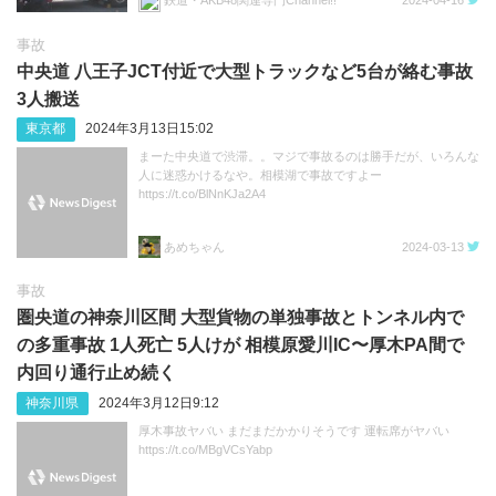
鉄道・AKB48関連専門Channel!!
2024-04-16
事故
中央道 八王子JCT付近で大型トラックなど5台が絡む事故
3人搬送
東京都
2024年3月13日15:02
まーた中央道で渋滞。。マジで事故るのは勝手だが、いろんな
人に迷惑かけるなや。相模湖で事故ですよー
https://t.co/BlNnKJa2A4
あめちゃん
2024-03-13
事故
圏央道の神奈川区間 大型貨物の単独事故とトンネル内で
の多重事故 1人死亡 5人けが 相模原愛川IC〜厚木PA間で
内回り通行止め続く
神奈川県
2024年3月12日9:12
厚木事故ヤバい まだまだかかりそうです 運転席がヤバい
https://t.co/MBgVCsYabp