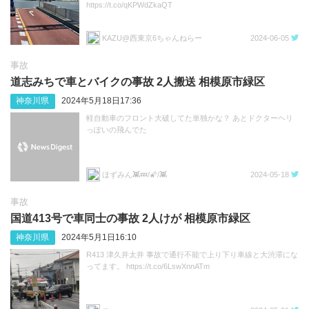
https://t.co/qKPWdZkaQT
KAZU@西東京6ちゃんねらー
2024-06-05
事故
道志みちで車とバイクの事故 2人搬送 相模原市緑区
神奈川県
2024年5月18日17:36
軽自動車のフロント大破してた単独かな？ あとドクターヘリ
っぽいの飛んでた
ほずみん👾💤/🌠/👾
2024-05-18
事故
国道413号で車同士の事故 2人けが 相模原市緑区
神奈川県
2024年5月1日16:10
R413 津久井太井 事故で通行不能で上り下り車線と大渋滞にな
ってます。 https://t.co/6LswXnnATm