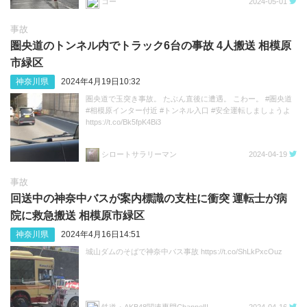
コー
2024-05-01
事故
圏央道のトンネル内でトラック6台の事故 4人搬送 相模原
市緑区
神奈川県
2024年4月19日10:32
圏央道で玉突き事故。 たぶん直後に遭遇。 こわー。 #圏央道
#相模原インター付近 #トンネル入口 #安全運転しましょうよ
https://t.co/Bk5fpK4Bi3
シロートサラリーマン
2024-04-19
事故
回送中の神奈中バスが案内標識の支柱に衝突 運転士が病
院に救急搬送 相模原市緑区
神奈川県
2024年4月16日14:51
城山ダムのそばで神奈中バス事故 https://t.co/ShLkPxcOuz