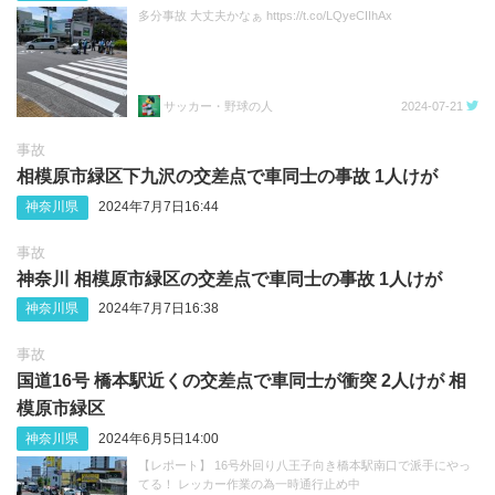
多分事故 大丈夫かなぁ https://t.co/LQyeCIIhAx
サッカー・野球の人
2024-07-21
事故
相模原市緑区下九沢の交差点で車同士の事故 1人けが
神奈川県
2024年7月7日16:44
事故
神奈川 相模原市緑区の交差点で車同士の事故 1人けが
神奈川県
2024年7月7日16:38
事故
国道16号 橋本駅近くの交差点で車同士が衝突 2人けが 相
模原市緑区
神奈川県
2024年6月5日14:00
【レポート】 16号外回り八王子向き橋本駅南口で派手にやっ
てる！ レッカー作業の為一時通行止め中