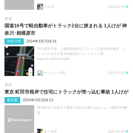
ＣＫ43
2024-03-12
事故
国道16号で軽自動車がトラック2台に挟まれる 1人けが 神
奈川･相模原市
神奈川県
2024年3月7日6:31
16号横浜方面、上鶴間高校付近でトラック競技軽自動車、ト
ラックが玉突き😅 軽自動車がクシャクシャ😅
https://t.co/fFvtEv3gd0
やっさん〜2号
2024-03-07
事故
東京 町田市根岸で住宅にトラックが突っ込む事故 1人けが
東京都
2024年3月3日8:13
根岸橋北の交差点で事故 交差点が通行止めらしい #町田市#事
故
あー太郎
2024-03-03