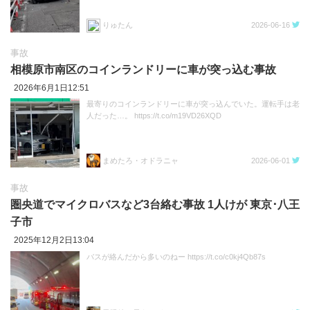
りゅたん
2026-06-16
事故
相模原市南区のコインランドリーに車が突っ込む事故
2026年6月1日12:51
最寄りのコインランドリーに車が突っ込んでいた。運転手は老
人だった…。 https://t.co/m19VD26XQD
まめたろ・オドラニャ
2026-06-01
事故
圏央道でマイクロバスなど3台絡む事故 1人けが 東京･八王
子市
2025年12月2日13:04
バスが絡んだから多いのねー https://t.co/c0kj4Qb87s