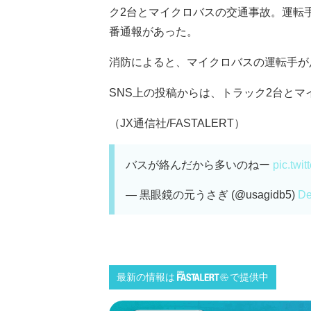
ク2台とマイクロバスの交通事故。運転
番通報があった。
消防によると、マイクロバスの運転手が
SNS上の投稿からは、トラック2台と
（JX通信社/FASTALERT）
バスが絡んだから多いのねー
pic.twi
— 黒眼鏡の元うさぎ (@usagidb5)
De
最新の情報は
で提供中