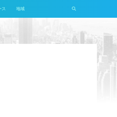
ース
地域