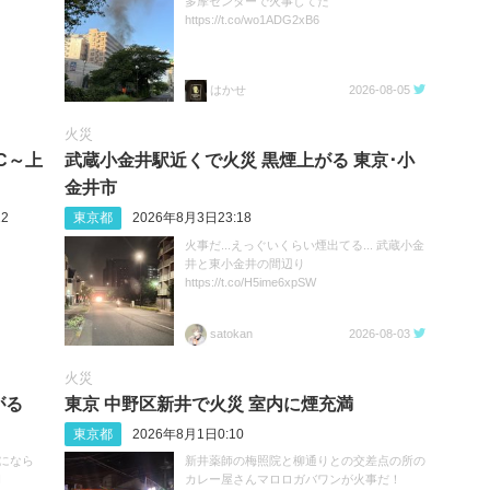
多摩センターで火事してた
https://t.co/wo1ADG2xB6
はかせ
2026-08-05
火災
C～上
武蔵小金井駅近くで火災 黒煙上がる 東京･小
金井市
2
東京都
2026年8月3日23:18
火事だ...えっぐいくらい煙出てる... 武蔵小金
井と東小金井の間辺り
https://t.co/H5ime6xpSW
satokan
2026-08-03
火災
がる
東京 中野区新井で火災 室内に煙充満
東京都
2026年8月1日0:10
になら
新井薬師の梅照院と柳通りとの交差点の所の
I
カレー屋さんマロロガバワンが火事だ！