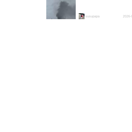
susupapa
2026-