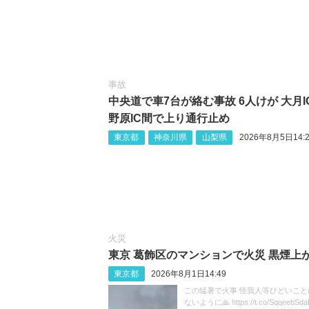
事故
中央道で車7台が絡む事故 6人けが 大月I
野原IC間で上り通行止め
東京都
神奈川県
山梨県
2026年8月5日14:2
火災
東京 葛飾区のマンションで火災 黒煙上
東京都
2026年8月1日14:49
この猛暑で火事 怪我人等ひどいこと
ないように🙏 https://t.co/SqqeebSda