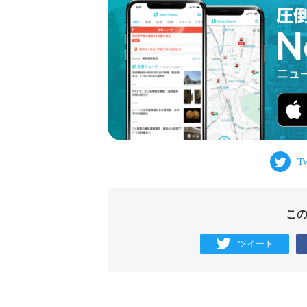
こ
ツイート