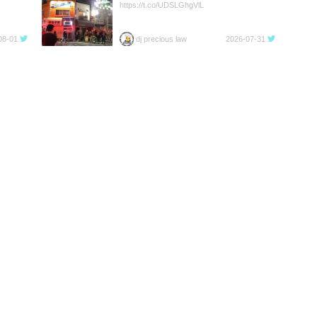
https://t.co/UDSLGhgVlL
08-01
dj precious law
2026-07-31