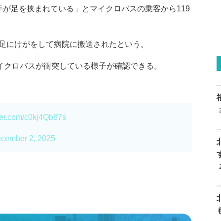
手が足を挟まれている」とマイクロバスの乗客から119
足にけがをして病院に搬送されたという。
マイクロバスが衝突している様子が確認できる。
tter.com/c0kj4Qb87s
cember 2, 2025