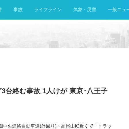
件
事故
ライフライン
気象・災害
一般ニュ
台絡む事故 1人けが 東京･八王子
圏中央連絡自動車道(外回り)・高尾山IC近くで「トラッ