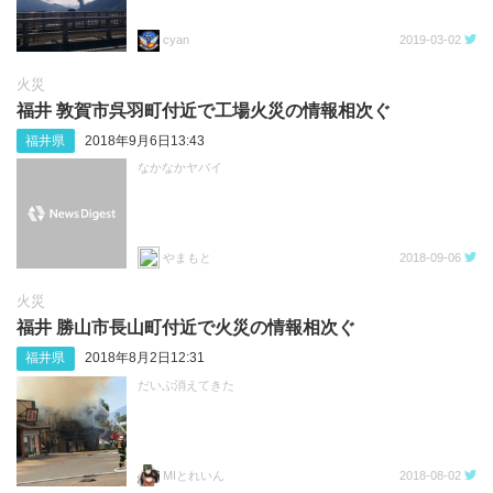
cyan
2019-03-02
火災
福井 敦賀市呉羽町付近で工場火災の情報相次ぐ
福井県
2018年9月6日13:43
なかなかヤバイ
やまもと
2018-09-06
火災
福井 勝山市長山町付近で火災の情報相次ぐ
福井県
2018年8月2日12:31
だいぶ消えてきた
MIとれいん
2018-08-02