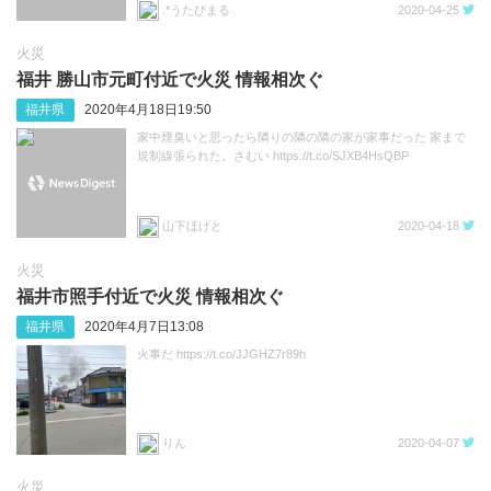
.*うたぴまる
2020-04-25
火災
福井 勝山市元町付近で火災 情報相次ぐ
福井県
2020年4月18日19:50
家中煙臭いと思ったら隣りの隣の隣の家が家事だった 家まで
規制線張られた。さむい https://t.co/SJXB4HsQBP
山下ほげと
2020-04-18
火災
福井市照手付近で火災 情報相次ぐ
福井県
2020年4月7日13:08
火事だ https://t.co/JJGHZ7r89h
りん
2020-04-07
火災