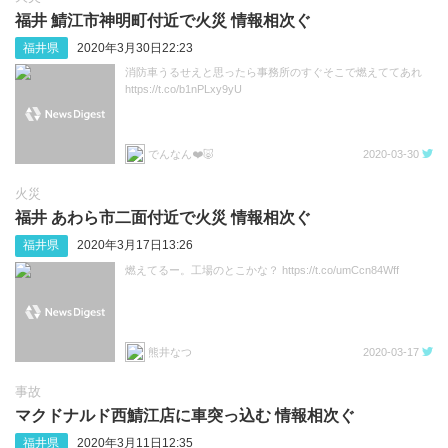
福井 鯖江市神明町付近で火災 情報相次ぐ
福井県
2020年3月30日22:23
消防車うるせえと思ったら事務所のすぐそこで燃えててあれ
https://t.co/b1nPLxy9yU
でんなん❤️🐷
2020-03-30
火災
福井 あわら市二面付近で火災 情報相次ぐ
福井県
2020年3月17日13:26
燃えてるー。工場のとこかな？ https://t.co/umCcn84Wff
熊井なつ
2020-03-17
事故
マクドナルド西鯖江店に車突っ込む 情報相次ぐ
福井県
2020年3月11日12:35