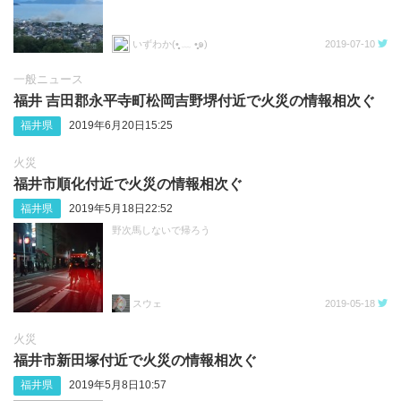
いずわか(•̥̥̥̥̥̥̥ ﹏ •̥̥̥̥̥̥̥̥๑)
2019-07-10
一般ニュース
福井 吉田郡永平寺町松岡吉野堺付近で火災の情報相次ぐ
福井県
2019年6月20日15:25
火災
福井市順化付近で火災の情報相次ぐ
福井県
2019年5月18日22:52
野次馬しないで帰ろう
スウェ
2019-05-18
火災
福井市新田塚付近で火災の情報相次ぐ
福井県
2019年5月8日10:57