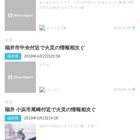
まだまだかかりそう... けが人が出ていませんように😭😭 消防
の方もお気をつけて下さい😭
まりりん ◟̊◞̊❁
2019-05-08
火災
福井市中央付近で火災の情報相次ぐ
福井県
2019年4月22日20:58
やばぁ
りょうた
2019-04-22
火災
福井 小浜市尾崎付近で火災の情報相次ぐ
福井県
2019年3月2日14:29
福井の小浜あたりですごい煙。火事？