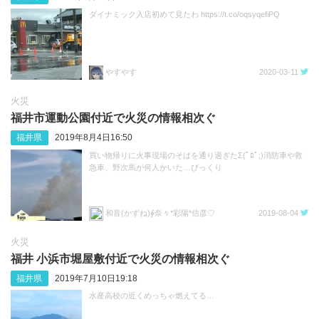
ダイナミック入店初めて見たわ https://t.co/oqsyqefiPQ
やすやす
2020-03-11
火災
福井市運動公園付近で火災の情報相次ぐ
福井県
2019年8月4日16:50
買い物帰りに火事現場のそばを通り過ぎたΣ(ﾟﾛﾟ;)消防車や救
急車、野次馬が何人かいた…びっくり
和音(かずね)∳奈々*彩陽*信彦♡
2019-08-04
火災
福井 小浜市堀屋敷付近で火災の情報相次ぐ
福井県
2019年7月10日19:18
水産高校の近くめっちゃ燃えてる…