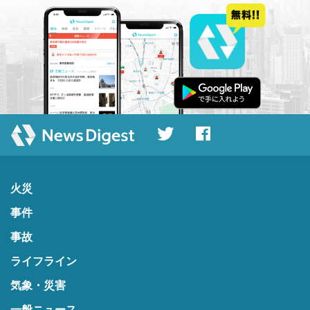
火災
事件
事故
ライフライン
気象・災害
一般ニュース