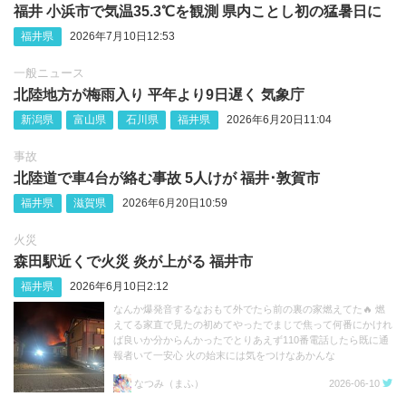
福井 小浜市で気温35.3℃を観測 県内ことし初の猛暑日に
福井県
2026年7月10日12:53
一般ニュース
北陸地方が梅雨入り 平年より9日遅く 気象庁
新潟県
富山県
石川県
福井県
2026年6月20日11:04
事故
北陸道で車4台が絡む事故 5人けが 福井･敦賀市
福井県
滋賀県
2026年6月20日10:59
火災
森田駅近くで火災 炎が上がる 福井市
福井県
2026年6月10日2:12
なんか爆発音するなおもて外でたら前の裏の家燃えてた🔥 燃
えてる家直で見たの初めてやったでまじで焦って何番にかけれ
ば良いか分からんかったでとりあえず110番電話したら既に通
報者いて一安心 火の始末には気をつけなあかんな
https://t.co/sbiYkQCpXz
なつみ（まふ）
2026-06-10