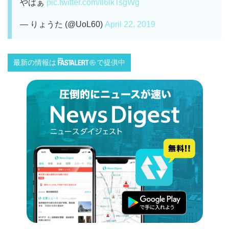
やばぁ
pic.twitter.com/Il6lkTsgWg
— りょうた (@UoL60)
April 22, 2019
最新の情報は
で提供中