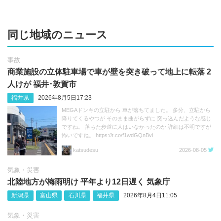
同じ地域のニュース
事故
商業施設の立体駐車場で車が壁を突き破って地上に転落 2
人けが 福井･敦賀市
福井県
2026年8月5日17:23
MEGAドンキの立駐から 車が落ちてました。 多分、立駐から
降りてくるやつが そのまま曲がらずに 突っ込んだような感じ
ですね。 落ちた歩道に人はいなかったのか 詳細は不明ですが
怖いですね。 https://t.co/f1wdGQnBvi
katsudesu
2026-08-05
気象・災害
北陸地方が梅雨明け 平年より12日遅く 気象庁
新潟県
富山県
石川県
福井県
2026年8月4日11:05
気象・災害