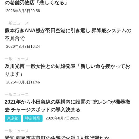
の老舗刃物店「悲しくなる」
2026年8月8日20:56
一般ニュース
熊本行きANA機が羽田空港に引き返し 昇降舵システムの
不具合で
2026年8月8日16:24
一般ニュース
及川光博 一般女性との結婚発表「新しい命を授かってお
ります」
2026年8月8日11:46
一般ニュース
2021年から小田急線の駅構内に設置の"充レン"が機器撤
去 チャージスポットの導入決まる
東京都
神奈川県
2026年8月7日20:29
一般ニュース
愛知 西尾市吉良町の住宅で火災 1人逃げ遅れか