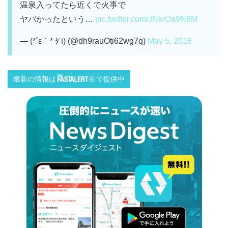
温泉入ってたら近くで火事で
ヤバかったという…
pic.twitter.com/JNkrOa9N8M
— (*´ε｀* ﾀｺ) (@dh9rauOti62wg7q)
May 5, 2018
最新の情報は
で提供中