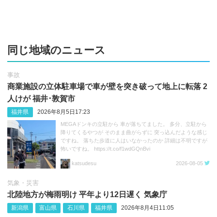
同じ地域のニュース
事故
商業施設の立体駐車場で車が壁を突き破って地上に転落 2
人けが 福井･敦賀市
福井県
2026年8月5日17:23
MEGAドンキの立駐から 車が落ちてました。 多分、立駐から
降りてくるやつが そのまま曲がらずに 突っ込んだような感じ
ですね。 落ちた歩道に人はいなかったのか 詳細は不明ですが
怖いですね。 https://t.co/f1wdGQnBvi
katsudesu
2026-08-05
気象・災害
北陸地方が梅雨明け 平年より12日遅く 気象庁
新潟県
富山県
石川県
福井県
2026年8月4日11:05