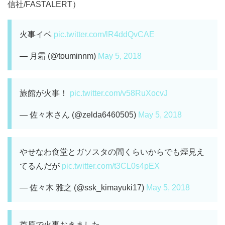
信社/FASTALERT）
火事イベ
pic.twitter.com/lR4ddQvCAE
— 月霜 (@touminnm)
May 5, 2018
旅館が火事！
pic.twitter.com/v58RuXocvJ
— 佐々木さん (@zelda6460505)
May 5, 2018
やせなわ食堂とガソスタの間くらいからでも煙見え
てるんだが
pic.twitter.com/t3CL0s4pEX
— 佐々木 雅之 (@ssk_kimayuki17)
May 5, 2018
芦原で火事おきました