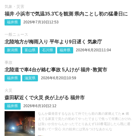
気象・災害
福井 小浜市で気温35.3℃を観測 県内ことし初の猛暑日に
福井県
2026年7月10日12:53
一般ニュース
北陸地方が梅雨入り 平年より9日遅く 気象庁
新潟県
富山県
石川県
福井県
2026年6月20日11:04
事故
北陸道で車4台が絡む事故 5人けが 福井･敦賀市
福井県
滋賀県
2026年6月20日10:59
火災
森田駅近くで火災 炎が上がる 福井市
福井県
2026年6月10日2:12
なんか爆発音するなおもて外でたら前の裏の家燃えてた🔥 燃
えてる家直で見たの初めてやったでまじで焦って何番にかけれ
ば良いか分からんかったでとりあえず110番電話したら既に通
報者いて一安心 火の始末には気をつけなあかんな
https://t.co/sbiYkQCpXz