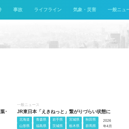
件
事故
ライフライン
気象・災害
一般ニュ
一般ニュース
葉･
JR東日本「えきねっと」繋がりづらい状態に
北海道
青森県
岩手県
宮城県
秋田県
2026
山形県
福島県
茨城県
栃木県
群馬県
年4月