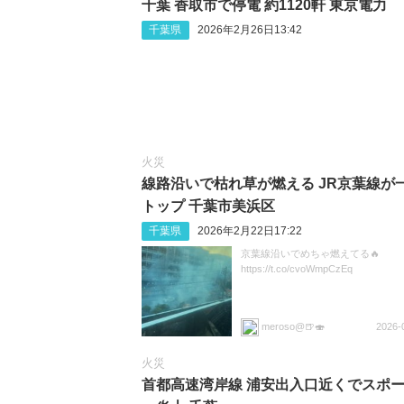
千葉 香取市で停電 約1120軒 東京電力
千葉県
2026年2月26日13:42
火災
線路沿いで枯れ草が燃える JR京葉線が
トップ 千葉市美浜区
千葉県
2026年2月22日17:22
京葉線沿いでめちゃ燃えてる🔥
https://t.co/cvoWmpCzEq
meroso@🍺🍣
2026-
火災
首都高速湾岸線 浦安出入口近くでスポ