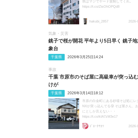
県はマジでヤード規制してくれ。
https://t.co/ZisOhOPQd8
hakubi_2857
2026-
気象・災害
銚子で桜が開花 平年より5日早く 銚子
象台
千葉県
2026年3月25日14:24
事故
千葉 市原市のそば屋に高級車が突っ込む
けが
千葉県
2026年3月14日18:12
市原の白金町にある砂場そば処にレ
NXが突っ込んでる😰 そば屋さん、
にとしか言えない・・
https://t.co/kIA7zM3e17
ｺﾞﾛｰﾀｻｶﾜ
2026-