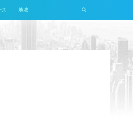
ース
地域