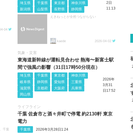
2日
埼玉県
千葉県
東京都
神奈川県
11:13
新潟県
山梨県
長野県
静岡県
えきねっとが全然つながらない
04-04
kaede
2026-04-02
気象・災害
東海道新幹線が運転見合わせ 熱海〜新富士駅
間で強風の影響（31日17時50分現在）
埼玉県
千葉県
東京都
神奈川県
2026年
岐阜県
静岡県
愛知県
三重県
3月31
滋賀県
京都府
大阪府
兵庫県
日17:52
岡山県
ライフライン
千葉 佐倉市と酒々井町で停電 約2130軒 東京
電力
千葉県
2026年3月28日1:24
、千葉