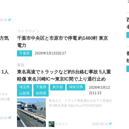
03-29
ライフライン
地方気
千葉市中央区と市原市で停電 約1460軒 東京
電力
千葉県
2026年3月15日0:17
事故
 1人
東名高速でトラックなど約5台絡む事故 5人重
軽傷 東名川崎IC〜東京IC間で上り通行止め
埼玉県
千葉県
東京都
神奈川県
2026年3月12
日11:13
山梨県
静岡県
クサス
お気の毒
東名上り、トラック事故通行止め下り見物渋
滞 #東名高速 https://t.co/YGmrErSjHe
03-14
ピカリン
2026-03-12