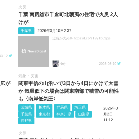
火災
千葉 南房総市千倉町北朝夷の住宅で火災 2人
けが
千葉県
2026年3月10日2:37
近所が大火事 https://t.co/sT9yTbCqge
03-12
ゆか
2026-03-10
気象・災害
え広が
関東甲信の山沿いで3日から4日にかけて大雪
か 気温低下の場合は関東南部で積雪の可能性
も〈南岸低気圧〉
茨城県
栃木県
群馬県
埼玉県
2026年3
千葉県
東京都
神奈川県
山梨県
月2日
11:12
長野県
火災