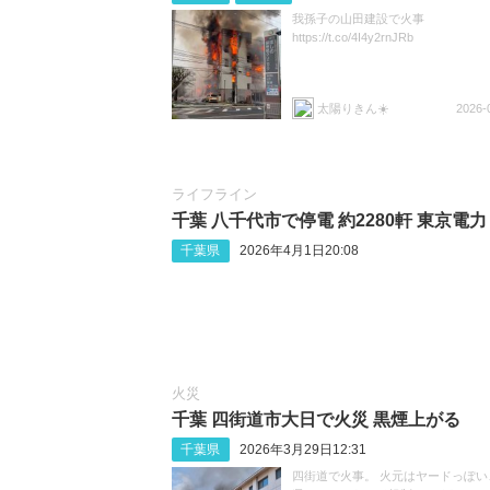
我孫子の山田建設で火事
https://t.co/4I4y2rnJRb
太陽りきん☀️
2026-
ライフライン
千葉 八千代市で停電 約2280軒 東京電力
千葉県
2026年4月1日20:08
火災
千葉 四街道市大日で火災 黒煙上がる
千葉県
2026年3月29日12:31
四街道で火事。 火元はヤードっぽい