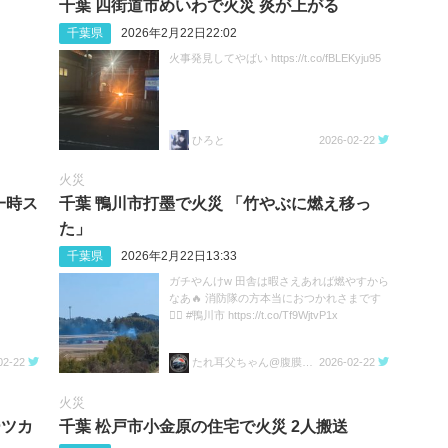
千葉 四街道市めいわで火災 炎が上がる
千葉県
2026年2月22日22:02
火事発見してやばい https://t.co/fBLEKyju95
ひろと
2026-02-22
火災
一時ス
千葉 鴨川市打墨で火災 「竹やぶに燃え移っ
た」
千葉県
2026年2月22日13:33
ガチやんけw 田舎は暇さえあれば燃やすから
なあ🔥 消防隊の方本当におつかれさまです
🙇‍♂️ #鴨川市 https://t.co/Tf9WjtvP1x
02-22
たれ耳父ちゃん@腹膜透析始めました
2026-02-22
火災
ーツカ
千葉 松戸市小金原の住宅で火災 2人搬送