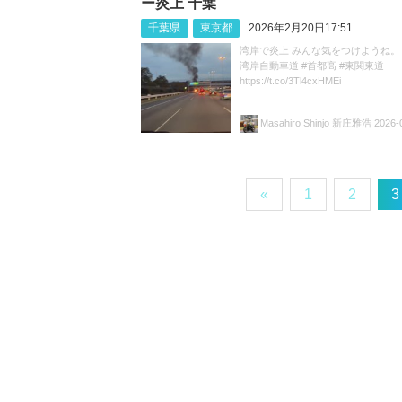
ー炎上 千葉
千葉県
東京都
2026年2月20日17:51
湾岸で炎上 みんな気をつけようね。 #
湾岸自動車道 #首都高 #東関東道
https://t.co/3Tl4cxHMEi
Masahiro Shinjo 新庄雅浩
2026-
«
1
2
3