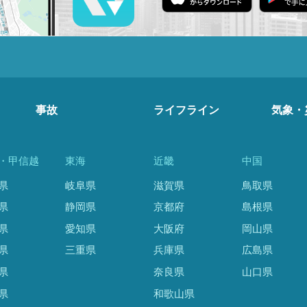
事故
ライフライン
気象・
・甲信越
東海
近畿
中国
県
岐阜県
滋賀県
鳥取県
県
静岡県
京都府
島根県
県
愛知県
大阪府
岡山県
県
三重県
兵庫県
広島県
県
奈良県
山口県
県
和歌山県