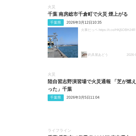
火災
千葉 南房総市千倉町で火災 煙上がる
千葉県
2026年3月12日10:35
火事だっペ https://t.co/HKj5OBHJ4R
釣具屋あどう
2026-
火災
陸自習志野演習場で火災通報 「芝が燃
った」千葉
千葉県
2026年3月5日11:04
ライフライン