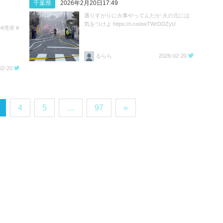
千葉県
2026年2月20日17:49
通りすがりに火事やってんだが 火の元には
気をつけよ https://t.co/ewTWrDDZyU
湾岸 #
るらら
2026-02-20
02-20
4
5
…
97
»