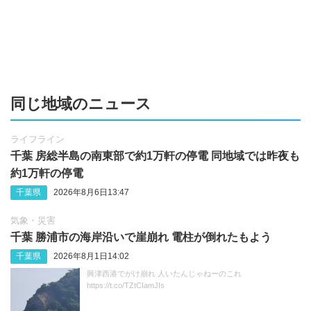
同じ地域のニュース
ライフライン
千葉 房総半島の南東部で約1万軒の停電 同地域では昨夜も
約1万軒の停電
千葉県
2026年8月6日13:47
気象・災害
千葉 勝浦市の海岸沿いで崖崩れ 電柱が倒れたもよう
千葉県
2026年8月1日14:02
興津西港でがけ崩れ 人いたんじゃねーのこれ
https://t.co/TZtCIamJIs