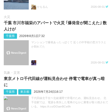
かもるん
2026-08-01
火災
千葉 市川市福栄のアパートで火災 ｢爆発音が聞こえた｣ 数
人けが
千葉県
2026年8月1日7:32
マンションで爆発あったっぽくて 近くの中学校の窓ガラスと
か割れてた
。
2026-08-01
気象・災害
東京メトロ千代田線が運転見合わせ 停電で電車が真っ暗
に
千葉県
東京都
2026年7月24日16:17
千代田線北千住〜北綾瀬間で停電のため、運転見合わせ。 北
千住駅では、電源を喪失した電車のなかに乗客が取り残されて
いる。 https://t.co/DOaerBCw9h