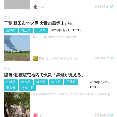
んぬ
2026-07-24
火災
千葉 野田市で火災 大量の黒煙上がる
茨城県
埼玉県
千葉県
2026年7月21日13:35
煙が……😱 https://t.co/0FSra5loxg
越谷(こしがや)のあきらちゃん
2026-07-21
火災
陸自･朝霞駐屯地内で火災「黒煙が見える」
茨城県
栃木県
群馬県
埼玉県
千葉県
2026年7月20日
12:33
東京都
神奈川県
朝霞駐屯地の中で火災発生してます https://t.co/8Tkyo4vA0p
ぼえ
2026-07-20