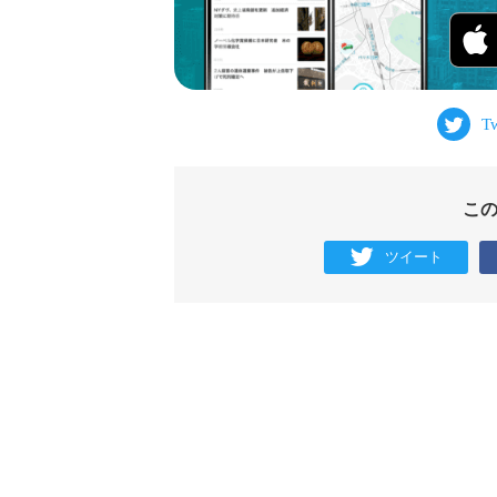
こ
ツイート