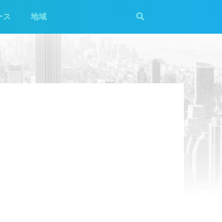
ース
地域