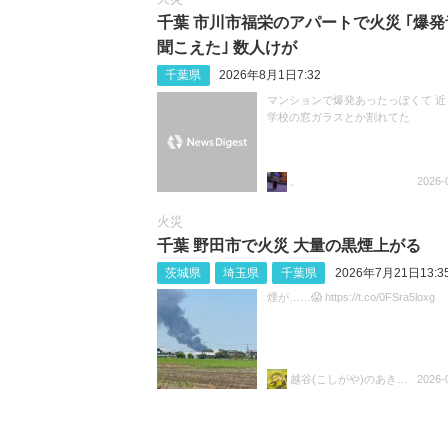
千葉 市川市福栄のアパートで火災 ｢爆発
聞こえた｣ 数人けが
千葉県
2026年8月1日7:32
マンションで爆発あったっぽくて 近
学校の窓ガラスとか割れてた
。
2026-
火災
千葉 野田市で火災 大量の黒煙上がる
茨城県
埼玉県
千葉県
2026年7月21日13:3
煙が……😱 https://t.co/0FSra5loxg
越谷(こしがや)のあきらちゃん
2026-