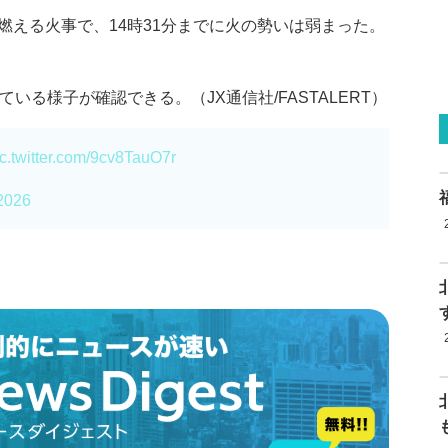
燃える火事で、14時31分までに火の勢いは弱まった。
いる様子が確認できる。（JX通信社/FASTALERT）
ic.twitter.com/9cv8TauO7r
2026