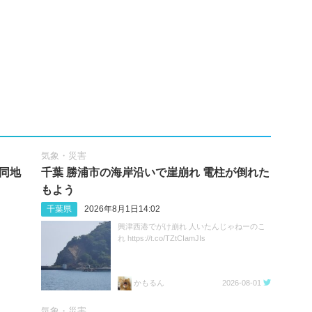
気象・災害
 同地
千葉 勝浦市の海岸沿いで崖崩れ 電柱が倒れた
もよう
千葉県
2026年8月1日14:02
興津西港でがけ崩れ 人いたんじゃねーのこ
れ https://t.co/TZtCIamJIs
かもるん
2026-08-01
気象・災害