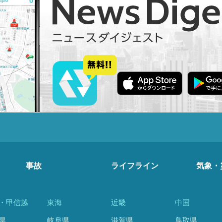
事故
ライフライン
気象・
・甲信越
東海
近畿
中国
県
岐阜県
滋賀県
鳥取県