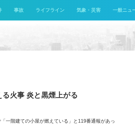
件
事故
ライフライン
気象・災害
一般ニュ
える火事 炎と黒煙上がる
富で「一階建ての小屋が燃えている」と119番通報があっ