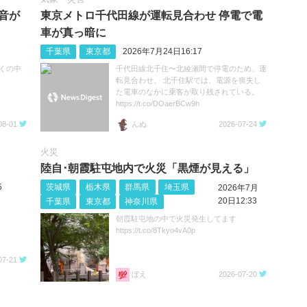
音が
東京メトロ千代田線が運転見合わせ 停電で電
車が真っ暗に
千葉県
東京都
2026年7月24日16:17
くの中
千代田線北千住〜北綾瀬間で停電のため、運
転見合わせ。 北千住駅では、電源を喪失し
た電車のなかに乗客が取り残されている。
https://t.co/DOaerBCw9h
08-01
んぬ
2026-07-24
火災
陸自･朝霞駐屯地内で火災「黒煙が見える」
5
茨城県
栃木県
群馬県
埼玉県
2026年7月
20日12:33
千葉県
東京都
神奈川県
朝霞駐屯地の中で火災発生してます
https://t.co/8Tkyo4vA0p
07-21
ぼえ
2026-07-20