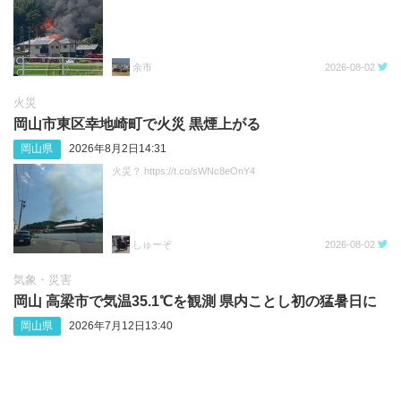
余市
2026-08-02
火災
岡山市東区幸地崎町で火災 黒煙上がる
岡山県
2026年8月2日14:31
火災？ https://t.co/sWNc8eOnY4
しゅーぞ
2026-08-02
気象・災害
岡山 高梁市で気温35.1℃を観測 県内ことし初の猛暑日に
岡山県
2026年7月12日13:40