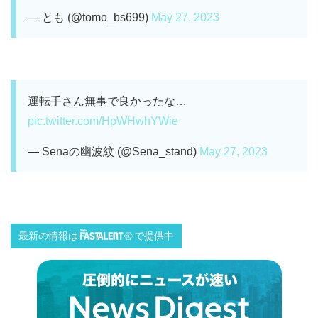
— とも (@tomo_bs699)
May 27, 2023
運転手さん無事で良かったな…
pic.twitter.com/HpWHwhYWie
— Senaの幽波紋 (@Sena_stand)
May 27, 2023
最新の情報は
で提供中