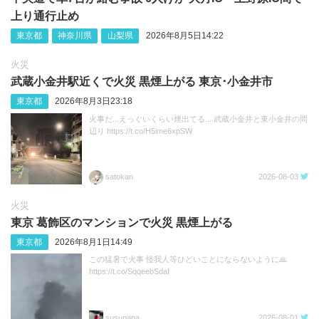
上り通行止め
東京都
神奈川県
山梨県
2026年8月5日14:22
火災
武蔵小金井駅近くで火災 黒煙上がる 東京･小金井市
東京都
2026年8月3日23:18
火事だ...えっぐいくらい煙出てる... 武蔵小金井と東小金井の間
辺り https://t.co/H5ime6xpSW
satokan
2026-08-03
火災
東京 葛飾区のマンションで火災 黒煙上がる
東京都
2026年8月1日14:49
この猛暑で火事 怪我人等ひどいことにならないように🙏
https://t.co/SqqeebSdaI
susupapa
2026-08-01