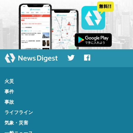
火災
事件
事故
ライフライン
気象・災害