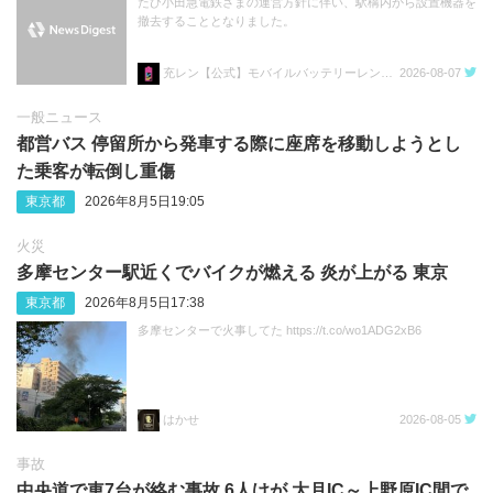
たび小田急電鉄さまの運営方針に伴い、駅構内から設置機器を
撤去することとなりました。
充レン【公式】モバイルバッテリーレンタル
2026-08-07
一般ニュース
都営バス 停留所から発車する際に座席を移動しようとし
た乗客が転倒し重傷
東京都
2026年8月5日19:05
火災
多摩センター駅近くでバイクが燃える 炎が上がる 東京
東京都
2026年8月5日17:38
多摩センターで火事してた https://t.co/wo1ADG2xB6
はかせ
2026-08-05
事故
中央道で車7台が絡む事故 6人けが 大月IC～上野原IC間で