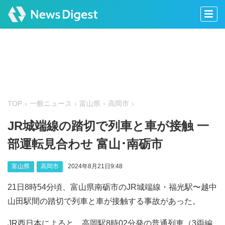
TOP
一般ニュース
富山県
高岡市
JR城端線の踏切で列車と車が接触 一
部運転見合わせ 富山･南砺市
富山県
高岡市
2024年8月21日9:48
21日8時54分頃、富山県南砺市のJR城端線・福光駅〜越中
山田駅間の踏切で列車と車が接触する事故があった。
JR西日本によると、高岡駅8時02分発の普通列車（3両編