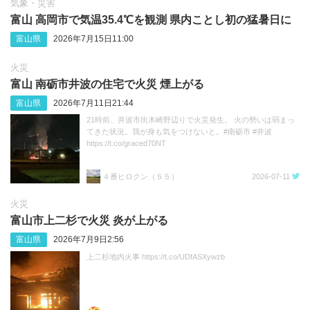
気象・災害
富山 高岡市で気温35.4℃を観測 県内ことし初の猛暑日に
富山県
2026年7月15日11:00
火災
富山 南砺市井波の住宅で火災 煙上がる
富山県
2026年7月11日21:44
21時前、井波市街木崎野辺りで火災発生。 火の勢いは弱まっ
てきた状況。我が身も気をつけないと。#南砺市 #井波
https://t.co/graced70NT
４番ヒロクン（５５）
2026-07-11
火災
富山市上二杉で火災 炎が上がる
富山県
2026年7月9日2:56
上二杉地内火事 https://t.co/UDfASXywzb