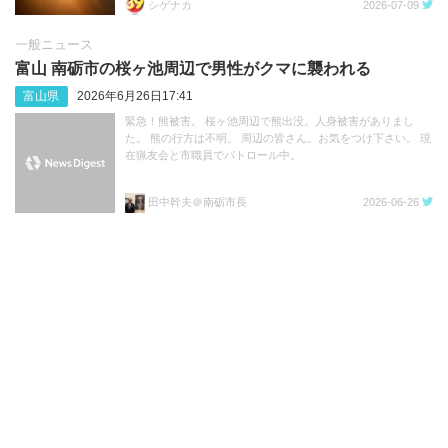
シゲナカ
2026-07-09
一般ニュース
富山 南砺市の桜ヶ池周辺で男性がクマに襲われる
富山県
2026年6月26日17:41
緊急！熊被害。 桜ヶ池周辺で熊出没。人身被害がありまし
た。 熊の行方は不明。 周辺の皆さん。お気をつけ下さい。 現
在猟友会と市職員でパトロール中。
田中幹夫＠南砺市長
2026-06-26